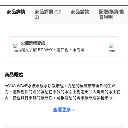
商品詳情
商品評價
(
12
商品諮詢
配送/換貨/退
3
)
貨說明
火箭跨境資訊
深入了解 EZ WAY、進口稅、限制等。
商品概述
AQUA WAVE水波泳鏡水耕栽培組，為您的魚缸帶來全新的生命
力。這款創新的產品讓您在平靜的水面上創造出令人驚豔的水上花
園。套組具有卓越的擴展性，可根據您的需求擴展成多種形狀。透
明的材質設計，不僅堅固耐用，還能最大限度地減少光線損失，方
便您隨時觀察植物根部的生長狀態。現在就開始打造您獨一無二的
查看更多
水中花園吧！