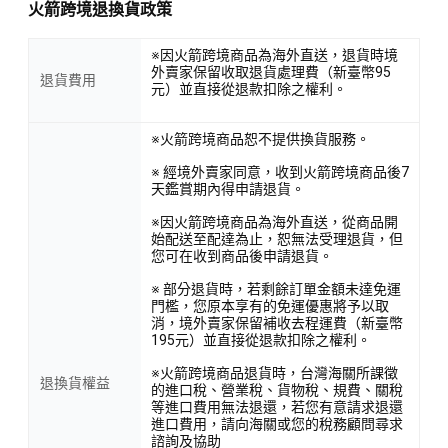
火箭跨境退換貨政策
※因火箭跨境商品為海外直送，退貨時境
外賣家保留收取退貨處理費（新臺幣95
退貨費用
元）並直接從退款扣除之權利。
※火箭跨境商品恕不提供換貨服務。
※ 經境外賣家同意，收到火箭跨境商品後7
天鑑賞期內得申請退貨。
※因火箭跨境商品為海外直送，從商品開
始配送至配達為止，恕無法受理退貨，但
您可在收到商品後申請退貨。
※ 部分退貨時，若剩餘訂單金額未達免運
門檻，您原本享有的免運優惠將予以取
消，境外賣家保留補收去程運費（新臺幣
195元）並直接從退款扣除之權利。
※火箭跨境商品退貨時，台灣海關所課徵
退換貨權益
的進口稅、營業稅、貨物稅、規費、關稅
等進口費用無法退還，若您有意請求退還
進口費用，請向海關或您的稅務顧問尋求
諮詢及協助