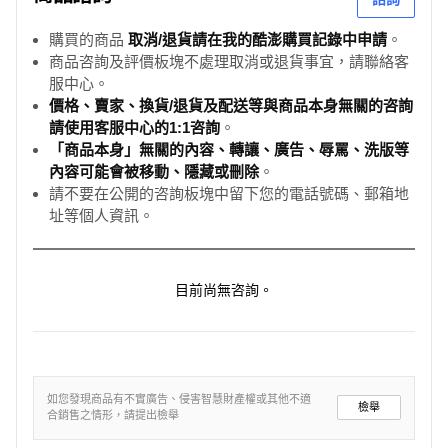
購買的商品
取消/退貨請在我的酷澎購買記錄中申請
。
商品咨詢及評價板塊不處理取消或退貨事宜，請聯絡客
服中心。
價格、賣家、換貨/退貨及配送等與商品本身無關的咨詢
請使用客服中心的1:1咨詢
。
「商品本身」無關的內容、轉讓、廣告、辱罵、洗版等
內容可能會被移動、隱藏或刪除
。
請不要在公開的咨詢板塊中留下您的電話號碼、郵箱地
址等個人資訊。
目前尚無咨詢。
如您發現商品有不實廣告、侵害智慧財產權或其他不適
檢舉
合銷售之情形，請提出檢舉