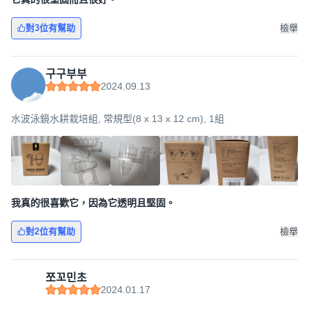
對3位有幫助
檢舉
구구부부
2024.09.13
水波泳鏡水耕栽培組, 常規型(8 x 13 x 12 cm), 1組
我真的很喜歡它，因為它透明且堅固。
對2位有幫助
檢舉
쪼꼬민초
2024.01.17