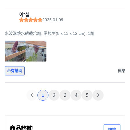
이*섭
2025.01.09
水波泳鏡水耕栽培組, 常規型(8 x 13 x 12 cm), 1組
有幫助
檢舉
1
2
3
4
5
商品諮詢
諮詢