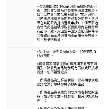
※若您實際收到的商品與產品資訊頁面不
符，或您收到商品時發現有瑕疵或損壞，
您可以在收到商品後3個月內申請退換貨
（若商品標有賞味期限或有效期限，您必
須在該期限內提出退貨申請），但因製造
商修改商品包裝導致頁面顯示內容與實際
商品不一致，或因螢幕設定或拍攝條件不
同導致商品圖片與實際產品略有差異者，
恕不接受退換貨。
※請注意，境外賣家同意提供的鑑賞期並
非試用期。
※境外賣家同意提供的鑑賞期不適用下列
情形，除收到商品時發現有瑕疵或已損壞
者外，恕不接受退貨：
．所購產品為生鮮易腐類、保存期限很短
或您取消訂單時即將過期的產品；
．所購產品為依據您的要求而客製化的產
品（如刻製印章、訂製服、相片印製產品
等）；
．所購產品為報紙、期刊或雜誌；