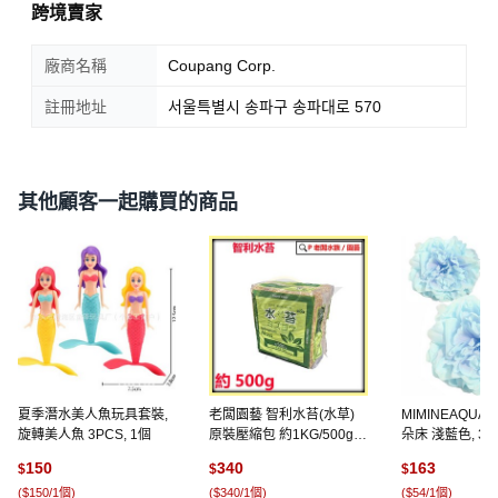
跨境賣家
廠商名稱
Coupang Corp.
註冊地址
서울특별시 송파구 송파대로 570
其他顧客一起購買的商品
夏季潛水美人魚玩具套裝,
老闆園藝 智利水苔(水草)
MIMINEAQU
旋轉美人魚 3PCS, 1個
原裝壓縮包 約1KG/500g,
朵床 淺藍色, 3
1個
150
340
163
$
$
$
(
$150/1個
)
(
$340/1個
)
(
$54/1個
)