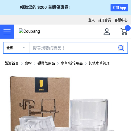
領取您的 $200 首購優惠卷!
打開 App
登入
註冊會員
客服中心
全部
酷澎首頁
寵物
觀賞魚用品
水草/栽培用品
其他水草管理