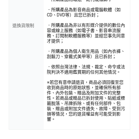
．所購產品為影音商品或電腦軟體（如
CD、DVD等）且您已拆封；
．所購產品為非以有形媒介提供的數位內
退換貨限制
容或線上服務（如電子書、影音串流服
務、訂閱制軟體服務等）並經您事先同意
才提供；
．所購產品為個人衛生用品（如內衣褲、
刮鬍刀、穿戴式美甲等）且已拆封；
．依照台灣法律、法規、裁定、命令或法
院判決不適用鑑賞期的任何其他情況。
※若您有意申請退貨，商品必須回復至您
收到商品時的原始狀態，並確保所有部
件、內外包裝、贈品及附加文件的完整
性。若商品或贈品已拆封使用、貼紙或標
籤脫落、吊牌拆除、或有任何部件、包
裝、贈品或附加文件遺失、故障、受到污
損等情況，您的退貨權益有可能受到影
響。