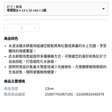
尺寸 × 數量
常規型(8 x 13 x 12 cm) × 1組
商品特色
水波泳鏡水耕栽培組讓您輕鬆將魚缸變成美麗的水上花園，享受
獨特的視覺饗宴。
此水耕栽培套組提供多種擴展方式，可根據您的喜好和魚缸尺寸
自由搭配，打造個性化水族箱。
透明材質設計能最大限度地減少光線損失，方便觀察植物根部的
生長狀態，隨時掌握植物健康。
商品主要規格
商品深度
13cm
酷澎商品編號
21007741957191 - 21020831540376