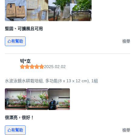
堅固、可擴展且可用
有幫助
檢舉
박*호
2025.02.02
水波泳鏡水耕栽培組, 多功能(8 x 13 x 12 cm), 1組
很漂亮，很好！
有幫助
檢舉