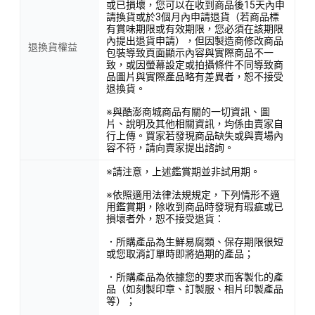
或已損壞，您可以在收到商品後15天內申
請換貨或於3個月內申請退貨（若商品標
有賞味期限或有效期限，您必須在該期限
內提出退貨申請），但因製造商修改商品
退換貨權益
包裝導致頁面顯示內容與實際商品不一
致，或因螢幕設定或拍攝條件不同導致商
品圖片與實際產品略有差異者，恕不接受
退換貨。
※與酷澎商城商品有關的一切資訊、圖
片、說明及其他相關資訊，均係由賣家自
行上傳。買家若發現商品缺失或與賣場內
容不符，請向賣家提出諮詢。
※請注意，上述鑑賞期並非試用期。
※依照適用法律法規規定，下列情形不適
用鑑賞期，除收到商品時發現有瑕疵或已
損壞者外，恕不接受退貨：
．所購產品為生鮮易腐類、保存期限很短
或您取消訂單時即將過期的產品；
．所購產品為依據您的要求而客製化的產
品（如刻製印章、訂製服、相片印製產品
等）；