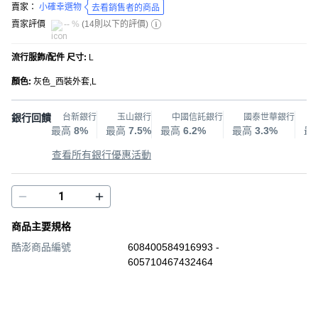
賣家：
小確幸選物
去看銷售者的商品
賣家評價
-- %
(
14則以下的評價
)
流行服飾/配件 尺寸
:
L
顏色
:
灰色_西裝外套,L
銀行回饋
台新銀行
玉山銀行
中國信託銀行
國泰世華銀行
最高
8%
最高
7.5%
最高
6.2%
最高
3.3%
最
查看所有銀行優惠活動
商品主要規格
酷澎商品編號
608400584916993 -
605710467432464