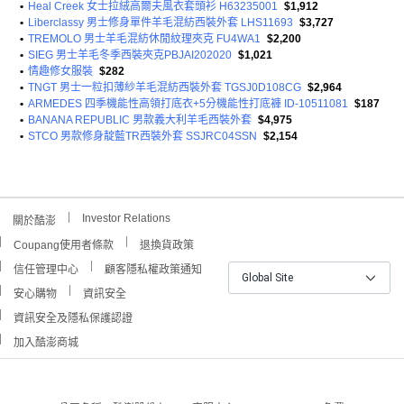
•
Heal Creek 女士拉絨高爾夫風衣套頭衫 H63235001
$1,912
•
Liberclassy 男士修身單件羊毛混紡西裝外套 LHS11693
$3,727
•
TREMOLO 男士羊毛混紡休閒紋理夾克 FU4WA1
$2,200
•
SIEG 男士羊毛冬季西裝夾克PBJAI202020
$1,021
•
情趣修女服裝
$282
•
TNGT 男士一粒扣薄紗羊毛混紡西裝外套 TGSJ0D108CG
$2,964
•
ARMEDES 四季機能性高領打底衣+5分機能性打底褲 ID-10511081
$187
•
BANANA REPUBLIC 男款義大利羊毛西裝外套
$4,975
•
STCO 男款修身靛藍TR西裝外套 SSJRC04SSN
$2,154
Investor Relations
關於酷澎
Coupang使用者條款
退換貨政策
信任管理中心
顧客隱私權政策通知
Global Site
安心購物
資訊安全
資訊安全及隱私保護認證
加入酷澎商城