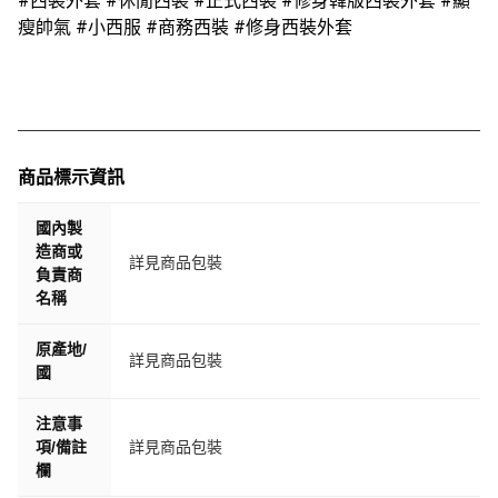
#西裝外套 #休閒西裝 #正式西裝 #修身韓版西裝外套 #顯
瘦帥氣 #小西服 #商務西裝 #修身西裝外套
商品標示資訊
國內製
造商或
詳見商品包裝
負責商
名稱
原產地/
詳見商品包裝
國
注意事
項/備註
詳見商品包裝
欄