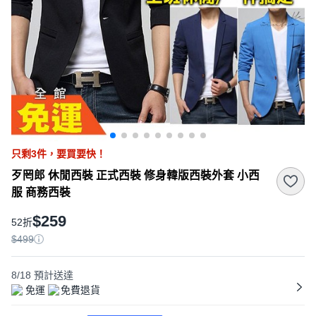
只剩
3
件，
要買要快！
歹罔郎 休閒西裝 正式西裝 修身韓版西裝外套 小西
服 商務西裝
$259
52折
$499
8/18
預計送達
免運
免費退貨