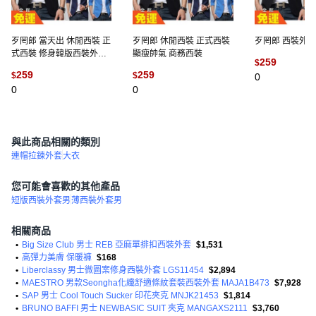
歹罔郎 當天出 休閒西裝 正
歹罔郎 休閒西裝 正式西裝
歹罔郎 西裝外套
式西裝 修身韓版西裝外套
顯瘦帥氣 商務西裝
259
$
顯瘦帥氣 小西服 商務西裝
259
259
$
$
0
0
0
與此商品相關的類別
連帽拉鍊外套
大衣
您可能會喜歡的其他產品
短版西裝外套男
薄西裝外套男
相關商品
•
Big Size Club 男士 REB 亞麻單排扣西裝外套
$1,531
•
高彈力美膚 保暖褲
$168
•
Liberclassy 男士微圖案修身西裝外套 LGS11454
$2,894
•
MAESTRO 男款Seongha化纖舒適條紋套裝西裝外套 MAJA1B473
$7,928
•
SAP 男士 Cool Touch Sucker 印花夾克 MNJK21453
$1,814
•
BRUNO BAFFI 男士 NEWBASIC SUIT 夾克 MANGAXS2111
$3,760