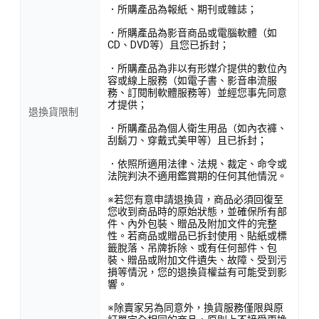
．所購產品為報紙、期刊或雜誌；
．所購產品為影音商品或電腦軟體（如
CD、DVD等）且您已拆封；
．所購產品為非以有形媒介提供的數位內
容或線上服務（如電子書、影音串流服
務、訂閱制軟體服務等）並經您事先同意
才提供；
退換貨限制
．所購產品為個人衛生用品（如內衣褲、
刮鬍刀、穿戴式美甲等）且已拆封；
．依照所適用法律、法規、裁定、命令或
法院判決不適用鑑賞期的任何其他情況。
※若您有意申請退換貨，商品必須回復至
您收到商品時的原始狀態，並確保所有部
件、內外包裝、贈品及附加文件的完整
性。若商品或贈品已拆封使用、貼紙或標
籤脫落、吊牌拆除、或有任何部件、包
裝、贈品或附加文件遺失、故障、受到污
損等情況，您的退換貨權益有可能受到影
響。
※除賣家另為同意外，換貨服務僅限與原