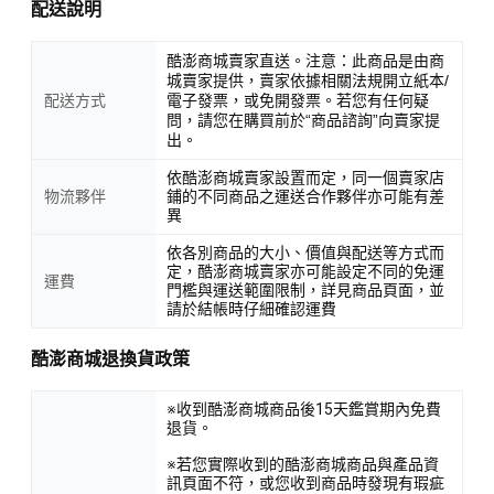
配送說明
酷澎商城賣家直送。注意：此商品是由商
城賣家提供，賣家依據相關法規開立紙本/
配送方式
電子發票，或免開發票。若您有任何疑
問，請您在購買前於“商品諮詢”向賣家提
出。
依酷澎商城賣家設置而定，同一個賣家店
物流夥伴
鋪的不同商品之運送合作夥伴亦可能有差
異
依各別商品的大小、價值與配送等方式而
定，酷澎商城賣家亦可能設定不同的免運
運費
門檻與運送範圍限制，詳見商品頁面，並
請於結帳時仔細確認運費
酷澎商城退換貨政策
※收到酷澎商城商品後15天鑑賞期內免費
退貨。
※若您實際收到的酷澎商城商品與產品資
訊頁面不符，或您收到商品時發現有瑕疵