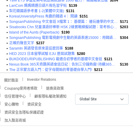
•
YBM ETS 多益定期考試歷屆試題本 1000 聽力： 韓國獨家出版
$204
•
LanCom 媽媽精選日語片假名習字帖
$139
•
梨花韓國語參考書 1-2(繁體中文版)
$131
•
KoreaUniversityPress 有趣的韓語 4： 閱讀
$151
•
SongsanPublishing 中文會話 X檔案 1： 基礎篇： 邊玩邊學的中文秘書!
$171
•
Sisabooks Chn 兒童漢語好棒新 HSK 2級實戰模擬試題：常考核心句型26
$203
•
Island of the Aunts (Paperback)
$190
•
SongsanPublishing 電影電視劇中生動的英語表達15000：用韓語思考 馬上說出英語
$304
•
正確的聲音文字
$237
•
SaramIn 英語發音原來是這麼回事
$188
•
HED 2023 日本留學試驗 EJU 歷屆試題集
$280
•
BUKDODEURIPUBLISHING 最適合初學者的基礎中文會話
$121
•
Nexus Book 365天奇蹟英語會話日記：告別三分鐘熱度! 持續365天的基礎英語會話日曆書
$130
•
The 正宗蒙古語入門：從字母開始的零基礎自學入門!
$213
Investor Relations
關於酷澎
Coupang使用者條款
退換貨政策
信任管理中心
顧客隱私權政策通知
Global Site
安心購物
資訊安全
資訊安全及隱私保護認證
加入酷澎商城