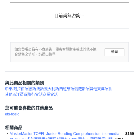
目前尚無咨詢。
如您發現商品有不實廣告、侵害智慧財產權或其他不適
檢舉
合銷售之情形，請提出檢舉
與此商品相關的類別
中東/阿拉伯語
德語
法語
義大利語
西班牙語
俄羅斯語
其他東洋語系
其他西洋語系
旅行會話
商業會話
您可能會喜歡的其他產品
ets-toeic
相關商品
•
MasterMaster TOEFL Junior Reading Comprehension Intermediate 1
$159