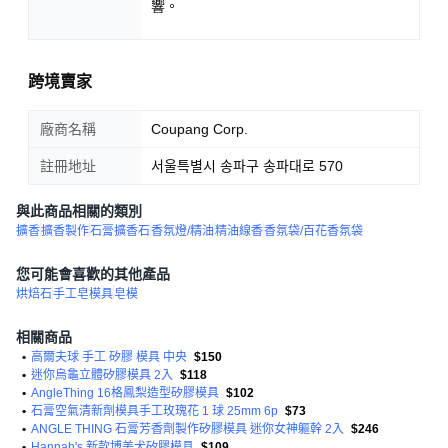
響。
跨境賣家
廠商名稱
Coupang Corp.
註冊地址
서울특별시 송파구 송파대로 570
與此商品相關的類別
擴香
擴香製作
石膏擴香石
香氛燈/精油
精油線香
香氛袋/百花香氛袋
您可能會喜歡的其他產品
烘焙石
手工皂模具
皂模
相關商品
•
高爾夫球 手工 矽膠 模具 中央
$150
•
迷你烏龜立體矽膠模具 2入
$118
•
AngleThing 16格鳳梨造型矽膠模具
$102
•
石膏空氣清新劑模具手工玫瑰花 1 球 25mm 6p
$73
•
ANGLE THING 石膏芳香劑製作矽膠模具 迷你女神軀幹 2入
$246
•
Hannah's 新款博美犬矽膠模具
$109