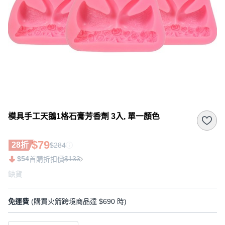
模具手工天鵝1格石膏芳香劑 3入, 單一顏色
$79
28折
$284
$54
$133
首購折扣價
缺貨
免運費
(購買火箭跨境商品達 $690 時)