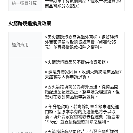
一筆訂單中有數個商品，僅收一次運費(但
統一運費計算
商品可能分次配送)
火箭跨境退換貨政策
※因火箭跨境商品為海外直送，退貨時境
外賣家保留收取退貨處理費（新臺幣95
退貨費用
元）並直接從退款扣除之權利。
※火箭跨境商品恕不提供換貨服務。
※ 經境外賣家同意，收到火箭跨境商品後7
天鑑賞期內得申請退貨。
※因火箭跨境商品為海外直送，從商品開
始配送至配達為止，恕無法受理退貨，但
您可在收到商品後申請退貨。
※ 部分退貨時，若剩餘訂單金額未達免運
門檻，您原本享有的免運優惠將予以取
消，境外賣家保留補收去程運費（新臺幣
195元）並直接從退款扣除之權利。
※火箭跨境商品退貨時，台灣海關所課徵