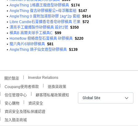
•
AngleThing 1格霸王龍造型矽膠模具
$174
•
AngleThing 復古矽膠模壓公+母浮雕套組
$147
•
AngleThing 0 度附加液態矽膠 1kg*2p 套組
$914
•
Libre Candle石膏擴香皂香皂矽膠模具 芒果
$72
•
漂亮手工蠟燭製作矽膠模具 設計2號
$350
•
模具B 高爾夫球手工模具C
$99
•
Homeflow 樹樁造型石膏模具 矽膠模具
$220
•
籠六角片6球矽膠模具
$81
•
AngleThing 鴿子仙女造型矽膠模具
$139
Investor Relations
關於酷澎
Coupang使用者條款
退換貨政策
信任管理中心
顧客隱私權政策通知
Global Site
安心購物
資訊安全
資訊安全及隱私保護認證
加入酷澎商城