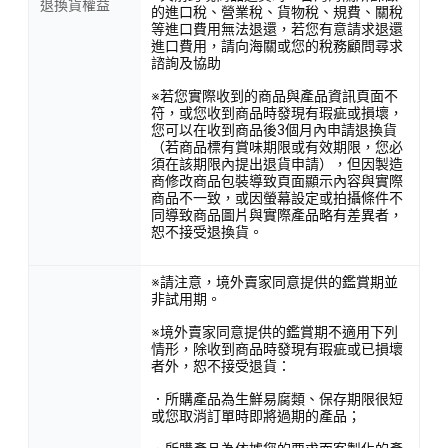
退換貨權益
的進口稅、營業稅、貨物稅、規費、關稅
等進口費用無法退還，若您有意請求退還
進口費用，請向海關或您的稅務顧問尋求
諮詢及協助
※若您實際收到的商品與產品資訊頁面不
符，或您收到商品時發現有瑕疵或損壞，
您可以在收到商品後3個月內申請退換貨
（若商品標有賞味期限或有效期限，您必
須在該期限內提出退貨申請），但因製造
商修改商品包裝導致頁面顯示內容與實際
商品不一致，或因螢幕設定或拍攝條件不
同導致商品圖片與實際產品略有差異者，
恕不接受退換貨。
※請注意，境外賣家同意提供的鑑賞期並
非試用期。
※境外賣家同意提供的鑑賞期不適用下列
情形，除收到商品時發現有瑕疵或已損壞
者外，恕不接受退貨：
．所購產品為生鮮易腐類、保存期限很短
或您取消訂單時即將過期的產品；