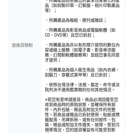
．所購產品為依據您的要求而客製化的產
品（如刻製印章、訂製服、相片印製產品
等）；
．所購產品為報紙、期刊或雜誌；
．所購產品為影音商品或電腦軟體（如
CD、DVD等）且您已拆封；
．所購產品為非以有形媒介提供的數位內
退換貨限制
容或線上服務（如電子書、影音串流服
務、訂閱制軟體服務等）並經您事先同意
才提供；
．所購產品為個人衛生用品（如內衣褲、
刮鬍刀、穿戴式美甲等）且已拆封；
．依照台灣法律、法規、裁定、命令或法
院判決不適用鑑賞期的任何其他情況。
※若您有意申請退貨，商品必須回復至您
收到商品時的原始狀態，並確保所有部
件、內外包裝、贈品及附加文件的完整
性。若商品或贈品已拆封使用、貼紙或標
籤脫落、吊牌拆除、或有任何部件、包
裝、贈品或附加文件遺失、故障、受到污
損等情況，您的退貨權益有可能受到影