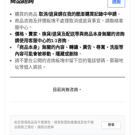
商品諮詢
諮詢
購買的商品
取消/退貨請在我的酷澎購買記錄中申請
。
商品咨詢及評價板塊不處理取消或退貨事宜，請聯絡客
服中心。
價格、賣家、換貨/退貨及配送等與商品本身無關的咨詢
請使用客服中心的1:1咨詢
。
「商品本身」無關的內容、轉讓、廣告、辱罵、洗版等
內容可能會被移動、隱藏或刪除
。
請不要在公開的咨詢板塊中留下您的電話號碼、郵箱地
址等個人資訊。
目前尚無咨詢。
如您發現商品有不實廣告、侵害智慧財產權或其他不適
檢舉
合銷售之情形，請提出檢舉