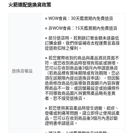
火箭速配退換貨政策
※ WOW會員：30天鑑賞期內免費退貨
※ 非WOW會員：15天鑑賞期內免費退貨
※ 部分退貨時，若剩餘訂單金額未達最低
訂購金額，我們保留補收去程運費並直接
從退款扣除之權利。
※ 若您實際收到的商品與產品資訊頁面不
符，或您收到商品時發現有瑕疵或損壞，
您可以在收到商品後3個月內申請退換貨
退換貨權益
（若商品標有賞味期限或有效期限，您必
須在該期限內提出退換貨申請），但因製
造商修改商品包裝導致頁面顯示內容與實
際商品不一致，或因螢幕設定或拍攝條件
不同導致商品圖片與實際產品略有差異
者，恕不接受退換貨。
※ 若您使用美容產品時發生過敏、起疹、
發癢或刺痛等問題，請立即停止使用該產
品，您可以在收到商品後3個月內憑診斷
證明書申請退貨。