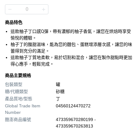
商品特色
這款柚子丁口感Q彈，帶有濃郁的柚子香氣，讓您在烘焙時享受
愉悅的體驗。
柚子丁的酸甜滋味，能為您的麵包、蛋糕增添層次感，讓您的味
蕾得到充分的滿足。
這款柚子丁質地柔軟，易於切割和混合，讓您在製作甜點時更加
得心應手，輕鬆完成。
商品主要規格
包裝類型
罐
糖/代糖類型
砂糖
產品質地/型態
丁
Global Trade Item
04560124470272
Number
酷澎商品編號
473359670280199 -
473359670263813