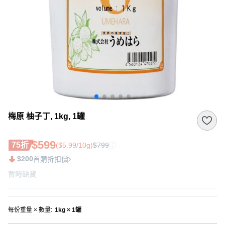
梅原 柚子丁, 1kg, 1罐
$599
75折
($5.99/10g)
$799
$200
首購折扣價
暫時缺貨
每份重量 × 數量
:
1kg × 1罐