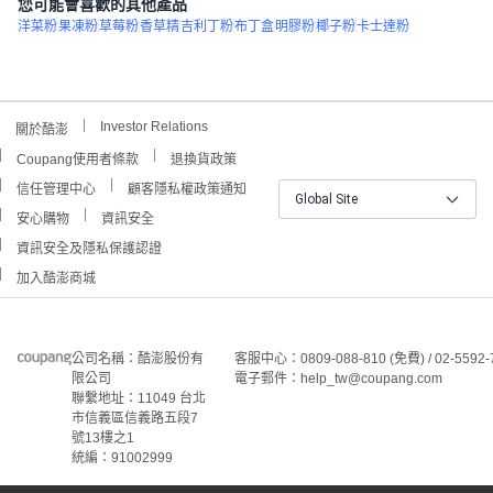
您可能會喜歡的其他產品
洋菜粉
果凍粉
草莓粉
香草精
吉利丁粉
布丁盒
明膠粉
椰子粉
卡士達粉
Investor Relations
關於酷澎
Coupang使用者條款
退換貨政策
信任管理中心
顧客隱私權政策通知
Global Site
安心購物
資訊安全
資訊安全及隱私保護認證
加入酷澎商城
公司名稱：酷澎股份有
客服中心：0809-088-810 (免費) / 02-5592-
限公司
電子郵件：help_tw@coupang.com
聯繫地址：11049 台北
市信義區信義路五段7
號13樓之1
統編：91002999