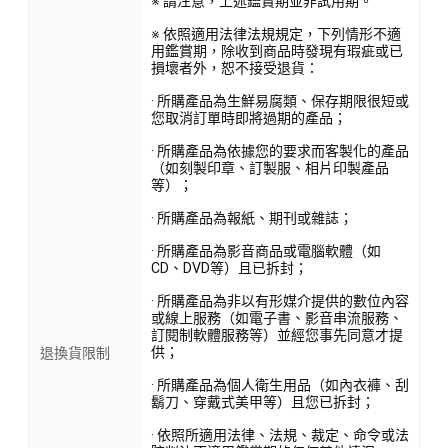
※ 請注意，上述鑑賞期並非試用期。
※ 依照適用法律法規規定，下列情形不適
用鑑賞期，除收到商品時發現有瑕疵或已
損壞者外，恕不接受退貨：
· 所購產品為生鮮易腐類、保存期限很短或
您取消訂單時即將過期的產品；
· 所購產品為依據您的要求而客製化的產品
（如刻製印章、訂製服、相片印製產品
等）；
· 所購產品為報紙、期刊或雜誌；
· 所購產品為影音商品或電腦軟體（如
CD、DVD等）且已拆封；
· 所購產品為非以有形媒介提供的數位內容
或線上服務（如電子書、影音串流服務、
訂閱制軟體服務等）並經您事先同意才提
供；
退換貨限制
· 所購產品為個人衛生用品（如內衣褲、刮
鬍刀、穿戴式美甲等）且您已拆封；
· 依照所適用法律、法規、裁定、命令或法