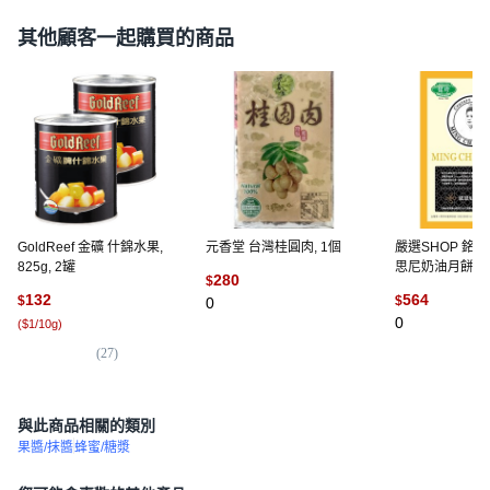
其他顧客一起購買的商品
GoldReef 金礦 什錦水果,
元香堂 台灣桂圓肉, 1個
嚴選SHOP 銘珍
825g, 2罐
思尼奶油月餅餡 
280
$
頭/鳳梨) 1公斤 原
132
564
$
$
0
呂昇達-依思尼
0
(
$1/10g
)
1公斤
(
27
)
與此商品相關的類別
果醬/抹醬
蜂蜜/糖漿