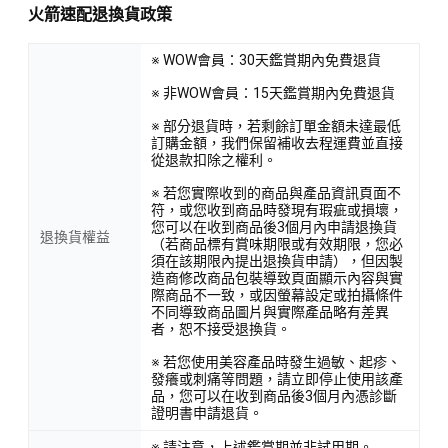
火箭速配退換貨政策
※ WOW會員：30天鑑賞期內免費退貨
※ 非WOW會員：15天鑑賞期內免費退貨
※ 部分退貨時，若剩餘訂單金額未達最低
訂購金額，我們保留補收去程運費並直接
從退款扣除之權利。
※ 若您實際收到的商品與產品資訊頁面不
符，或您收到商品時發現有瑕疵或損壞，
您可以在收到商品後3個月內申請退換貨
退換貨權益
（若商品標有賞味期限或有效期限，您必
須在該期限內提出退換貨申請），但因製
造商修改商品包裝導致頁面顯示內容與實
際商品不一致，或因螢幕設定或拍攝條件
不同導致商品圖片與實際產品略有差異
者，恕不接受退換貨。
※ 若您使用美容產品時發生過敏、起疹、
發癢或刺痛等問題，請立即停止使用該產
品，您可以在收到商品後3個月內憑診斷
證明書申請退貨。
※ 請注意，上述鑑賞期並非試用期。