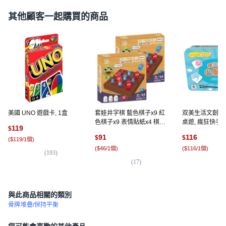
其他顧客一起購買的商品
美國 UNO 遊戲卡, 1盒
套娃井字棋 藍色棋子x9 紅
双美生活文創 go 
色棋子x9 表情貼紙x4 棋盤
桌遊, 瘋狂快手心
119
$
14.4 x 14.4cm, 2盒
91
116
$
$
(
$119/1個
)
(
$46/1個
)
(
$116/1個
)
(
193
)
(
17
)
(
1
與此商品相關的類別
骨牌
堆疊/保持平衡