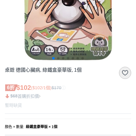
桌遊 德國心臟病, 綠鐵盒豪華版, 1個
$102
6折
($102/1個)
$170
$68
首購折扣價
暫時缺貨
顏色 × 數量
:
綠鐵盒豪華版 × 1個