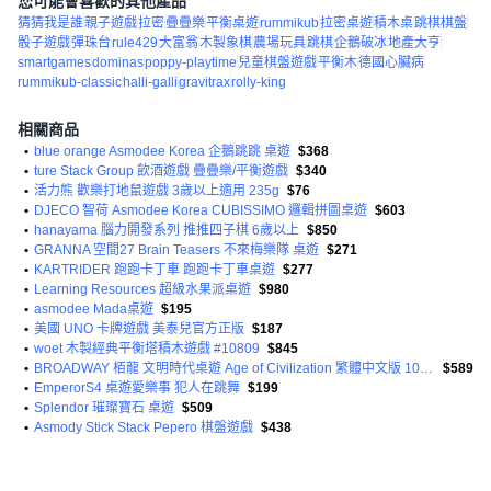
您可能會喜歡的其他產品
猜猜我是誰
親子遊戲
拉密
疊疊樂
平衡桌遊
rummikub
拉密桌遊
積木桌
跳棋棋盤
骰子遊戲
彈珠台
rule429
大富翁
木製象棋
農場玩具
跳棋
企鵝破冰
地產大亨
smartgames
dominas
poppy-playtime
兒童棋盤遊戲
平衡木
德國心臟病
rummikub-classic
halli-galli
gravitrax
rolly-king
相關商品
•
blue orange Asmodee Korea 企鵝跳跳 桌遊
$368
•
ture Stack Group 飲酒遊戲 疊疊樂/平衡遊戲
$340
•
活力熊 歡樂打地鼠遊戲 3歲以上適用 235g
$76
•
DJECO 智荷 Asmodee Korea CUBISSIMO 邏輯拼圖桌遊
$603
•
hanayama 腦力開發系列 推推四子棋 6歲以上
$850
•
GRANNA 空間27 Brain Teasers 不來梅樂隊 桌遊
$271
•
KARTRIDER 跑跑卡丁車 跑跑卡丁車桌遊
$277
•
Learning Resources 超級水果派桌遊
$980
•
asmodee Mada桌遊
$195
•
美國 UNO 卡牌遊戲 美泰兒官方正版
$187
•
woet 木製經典平衡塔積木遊戲 #10809
$845
•
BROADWAY 栢龍 文明時代桌遊 Age of Civilization 繁體中文版 10歲以上 1~4人
$589
•
EmperorS4 桌遊愛樂事 犯人在跳舞
$199
•
Splendor 璀璨寶石 桌遊
$509
•
Asmody Stick Stack Pepero 棋盤遊戲
$438