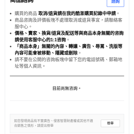
商品諮詢
諮詢
購買的商品
取消/退貨請在我的酷澎購買記錄中申請
。
商品咨詢及評價板塊不處理取消或退貨事宜，請聯絡客
服中心。
價格、賣家、換貨/退貨及配送等與商品本身無關的咨詢
請使用客服中心的1:1咨詢
。
「商品本身」無關的內容、轉讓、廣告、辱罵、洗版等
內容可能會被移動、隱藏或刪除
。
請不要在公開的咨詢板塊中留下您的電話號碼、郵箱地
址等個人資訊。
目前尚無咨詢。
如您發現商品有不實廣告、侵害智慧財產權或其他不適
檢舉
合銷售之情形，請提出檢舉