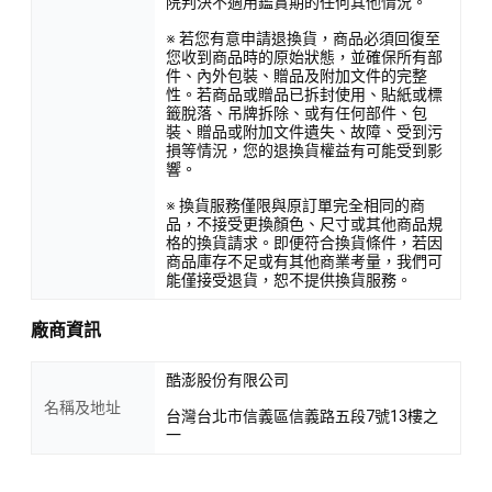
院判決不適用鑑賞期的任何其他情況。
※ 若您有意申請退換貨，商品必須回復至
您收到商品時的原始狀態，並確保所有部
件、內外包裝、贈品及附加文件的完整
性。若商品或贈品已拆封使用、貼紙或標
籤脫落、吊牌拆除、或有任何部件、包
裝、贈品或附加文件遺失、故障、受到污
損等情況，您的退換貨權益有可能受到影
響。
※ 換貨服務僅限與原訂單完全相同的商
品，不接受更換顏色、尺寸或其他商品規
格的換貨請求。即便符合換貨條件，若因
商品庫存不足或有其他商業考量，我們可
能僅接受退貨，恕不提供換貨服務。
廠商資訊
酷澎股份有限公司
名稱及地址
台灣台北市信義區信義路五段7號13樓之
一