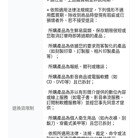
※ 依照適用法律法規規定，下列情形不適
用鑑賞期，除收到商品時發現有瑕疵或已
損壞者外，恕不接受退貨：
· 所購產品為生鮮易腐類、保存期限很短或
您取消訂單時即將過期的產品；
· 所購產品為依據您的要求而客製化的產品
（如刻製印章、訂製服、相片印製產品
等）；
· 所購產品為報紙、期刊或雜誌；
· 所購產品為影音商品或電腦軟體（如
CD、DVD等）且已拆封；
· 所購產品為非以有形媒介提供的數位內容
或線上服務（如電子書、影音串流服務、
訂閱制軟體服務等）並經您事先同意才提
供；
退換貨限制
· 所購產品為個人衛生用品（如內衣褲、刮
鬍刀、穿戴式美甲等）且您已拆封；
· 依照所適用法律、法規、裁定、命令或法