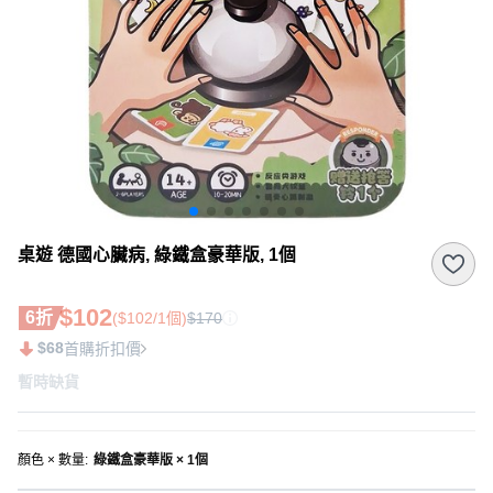
桌遊 德國心臟病, 綠鐵盒豪華版, 1個
$102
6折
($102/1個)
$170
$68
首購折扣價
暫時缺貨
顏色 × 數量
:
綠鐵盒豪華版 × 1個