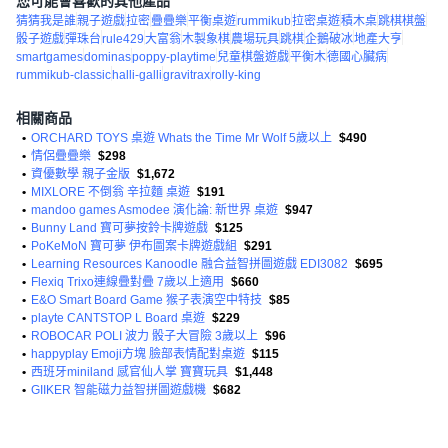
您可能會喜歡的其他產品
猜猜我是誰
親子遊戲
拉密
疊疊樂
平衡桌遊
rummikub
拉密桌遊
積木桌
跳棋棋盤
骰子遊戲
彈珠台
rule429
大富翁
木製象棋
農場玩具
跳棋
企鵝破冰
地產大亨
smartgames
dominas
poppy-playtime
兒童棋盤遊戲
平衡木
德國心臟病
rummikub-classic
halli-galli
gravitrax
rolly-king
相關商品
•
ORCHARD TOYS 桌遊 Whats the Time Mr Wolf 5歲以上
$490
•
情侶疊疊樂
$298
•
資優數學 親子金版
$1,672
•
MIXLORE 不倒翁 辛拉麵 桌遊
$191
•
mandoo games Asmodee 演化論: 新世界 桌遊
$947
•
Bunny Land 寶可夢按鈴卡牌遊戲
$125
•
PoKeMoN 寶可夢 伊布圖案卡牌遊戲組
$291
•
Learning Resources Kanoodle 融合益智拼圖遊戲 EDI3082
$695
•
Flexiq Trixo連線疊對疊 7歲以上適用
$660
•
E&O Smart Board Game 猴子表演空中特技
$85
•
playte CANTSTOP L Board 桌遊
$229
•
ROBOCAR POLI 波力 骰子大冒險 3歲以上
$96
•
happyplay Emoji方塊 臉部表情配對桌遊
$115
•
西班牙miniland 感官仙人掌 寶寶玩具
$1,448
•
GIIKER 智能磁力益智拼圖遊戲機
$682