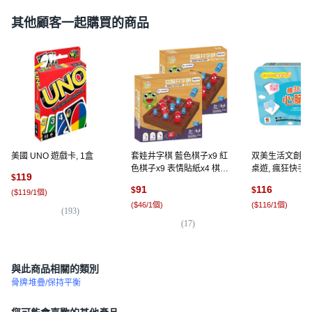
其他顧客一起購買的商品
美國 UNO 遊戲卡, 1盒
套娃井字棋 藍色棋子x9 紅
双美生活文創 go 
色棋子x9 表情貼紙x4 棋盤
桌遊, 瘋狂快手心
119
$
14.4 x 14.4cm, 2盒
91
116
$
$
(
$119/1個
)
(
$46/1個
)
(
$116/1個
)
(
193
)
(
17
)
(
1
與此商品相關的類別
骨牌
堆疊/保持平衡