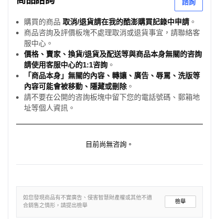
商品諮詢
諮詢
購買的商品
取消/退貨請在我的酷澎購買記錄中申請
。
商品咨詢及評價板塊不處理取消或退貨事宜，請聯絡客
服中心。
價格、賣家、換貨/退貨及配送等與商品本身無關的咨詢
請使用客服中心的1:1咨詢
。
「商品本身」無關的內容、轉讓、廣告、辱罵、洗版等
內容可能會被移動、隱藏或刪除
。
請不要在公開的咨詢板塊中留下您的電話號碼、郵箱地
址等個人資訊。
目前尚無咨詢。
如您發現商品有不實廣告、侵害智慧財產權或其他不適
檢舉
合銷售之情形，請提出檢舉