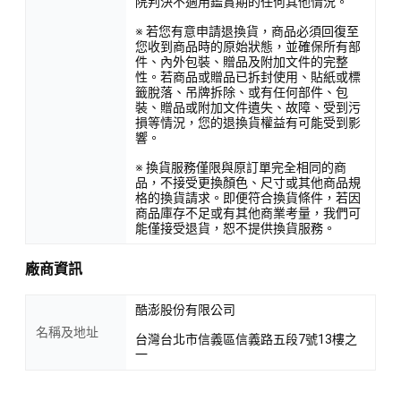
院判決不適用鑑賞期的任何其他情況。
※ 若您有意申請退換貨，商品必須回復至
您收到商品時的原始狀態，並確保所有部
件、內外包裝、贈品及附加文件的完整
性。若商品或贈品已拆封使用、貼紙或標
籤脫落、吊牌拆除、或有任何部件、包
裝、贈品或附加文件遺失、故障、受到污
損等情況，您的退換貨權益有可能受到影
響。
※ 換貨服務僅限與原訂單完全相同的商
品，不接受更換顏色、尺寸或其他商品規
格的換貨請求。即便符合換貨條件，若因
商品庫存不足或有其他商業考量，我們可
能僅接受退貨，恕不提供換貨服務。
廠商資訊
酷澎股份有限公司
名稱及地址
台灣台北市信義區信義路五段7號13樓之
一