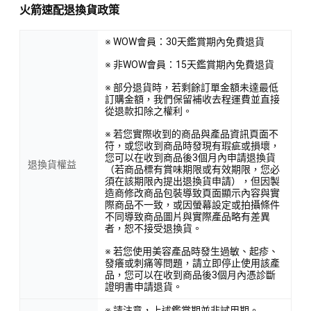
火箭速配退換貨政策
※ WOW會員：30天鑑賞期內免費退貨
※ 非WOW會員：15天鑑賞期內免費退貨
※ 部分退貨時，若剩餘訂單金額未達最低
訂購金額，我們保留補收去程運費並直接
從退款扣除之權利。
※ 若您實際收到的商品與產品資訊頁面不
符，或您收到商品時發現有瑕疵或損壞，
您可以在收到商品後3個月內申請退換貨
退換貨權益
（若商品標有賞味期限或有效期限，您必
須在該期限內提出退換貨申請），但因製
造商修改商品包裝導致頁面顯示內容與實
際商品不一致，或因螢幕設定或拍攝條件
不同導致商品圖片與實際產品略有差異
者，恕不接受退換貨。
※ 若您使用美容產品時發生過敏、起疹、
發癢或刺痛等問題，請立即停止使用該產
品，您可以在收到商品後3個月內憑診斷
證明書申請退貨。
※ 請注意，上述鑑賞期並非試用期。