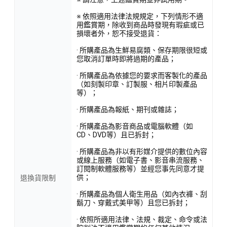
※ 依照適用法律法規規定，下列情形不適
用鑑賞期，除收到商品時發現有瑕疵或已
損壞者外，恕不接受退貨：
· 所購產品為生鮮易腐類、保存期限很短或
您取消訂單時即將過期的產品；
· 所購產品為依據您的要求而客製化的產品
（如刻製印章、訂製服、相片印製產品
等）；
· 所購產品為報紙、期刊或雜誌；
· 所購產品為影音商品或電腦軟體（如
CD、DVD等）且已拆封；
· 所購產品為非以有形媒介提供的數位內容
或線上服務（如電子書、影音串流服務、
訂閱制軟體服務等）並經您事先同意才提
供；
退換貨限制
· 所購產品為個人衛生用品（如內衣褲、刮
鬍刀、穿戴式美甲等）且您已拆封；
· 依照所適用法律、法規、裁定、命令或法