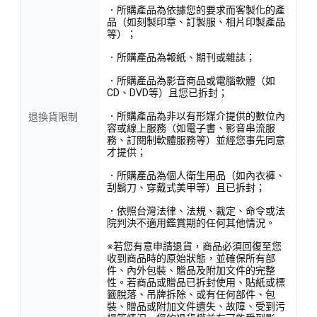
．所購產品為依據您的要求而客製化的產
品（如刻製印章、訂製服、相片印製產品
等）；
．所購產品為報紙、期刊或雜誌；
．所購產品為影音商品或電腦軟體（如
CD、DVD等）且您已拆封；
．所購產品為非以有形媒介提供的數位內
退換貨限制
容或線上服務（如電子書、影音串流服
務、訂閱制軟體服務等）並經您事先同意
才提供；
．所購產品為個人衛生用品（如內衣褲、
刮鬍刀、穿戴式美甲等）且已拆封；
．依照台灣法律、法規、裁定、命令或法
院判決不適用鑑賞期的任何其他情況。
※若您有意申請退貨，商品必須回復至您
收到商品時的原始狀態，並確保所有部
件、內外包裝、贈品及附加文件的完整
性。若商品或贈品已拆封使用、貼紙或標
籤脫落、吊牌拆除、或有任何部件、包
裝、贈品或附加文件遺失、故障、受到污