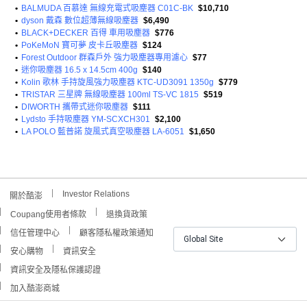
•
BALMUDA 百慕達 無線充電式吸塵器 C01C-BK
$10,710
•
dyson 戴森 數位超薄無線吸塵器
$6,490
•
BLACK+DECKER 百得 車用吸塵器
$776
•
PoKeMoN 寶可夢 皮卡丘吸塵器
$124
•
Forest Outdoor 群森戶外 強力吸塵器專用濾心
$77
•
迷你吸塵器 16.5 x 14.5cm 400g
$140
•
Kolin 歌林 手持旋風強力吸塵器 KTC-UD3091 1350g
$779
•
TRISTAR 三星牌 無線吸塵器 100ml TS-VC 1815
$519
•
DIWORTH 攜帶式迷你吸塵器
$111
•
Lydsto 手持吸塵器 YM-SCXCH301
$2,100
•
LA POLO 藍普諾 旋風式真空吸塵器 LA-6051
$1,650
Investor Relations
關於酷澎
Coupang使用者條款
退換貨政策
信任管理中心
顧客隱私權政策通知
Global Site
安心購物
資訊安全
資訊安全及隱私保護認證
加入酷澎商城