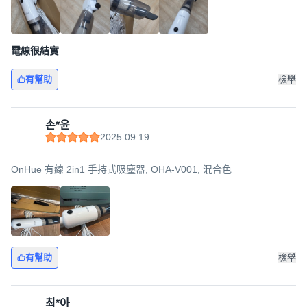
電線很結實
有幫助
檢舉
손*윤
2025.09.19
OnHue 有線 2in1 手持式吸塵器, OHA-V001, 混合色
有幫助
檢舉
최*아