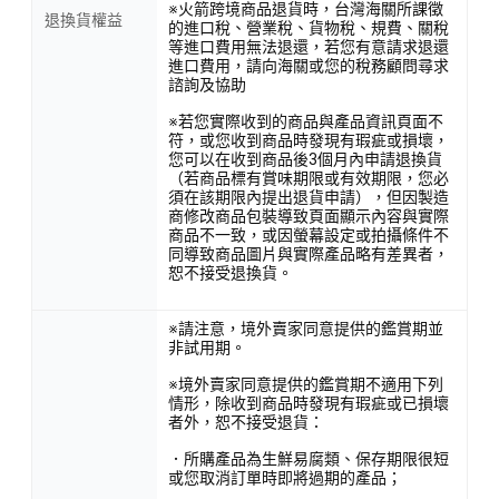
※火箭跨境商品退貨時，台灣海關所課徵
退換貨權益
的進口稅、營業稅、貨物稅、規費、關稅
等進口費用無法退還，若您有意請求退還
進口費用，請向海關或您的稅務顧問尋求
諮詢及協助
※若您實際收到的商品與產品資訊頁面不
符，或您收到商品時發現有瑕疵或損壞，
您可以在收到商品後3個月內申請退換貨
（若商品標有賞味期限或有效期限，您必
須在該期限內提出退貨申請），但因製造
商修改商品包裝導致頁面顯示內容與實際
商品不一致，或因螢幕設定或拍攝條件不
同導致商品圖片與實際產品略有差異者，
恕不接受退換貨。
※請注意，境外賣家同意提供的鑑賞期並
非試用期。
※境外賣家同意提供的鑑賞期不適用下列
情形，除收到商品時發現有瑕疵或已損壞
者外，恕不接受退貨：
．所購產品為生鮮易腐類、保存期限很短
或您取消訂單時即將過期的產品；