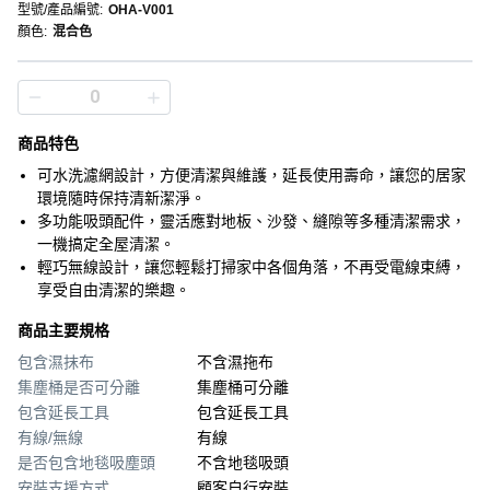
型號/產品編號
:
OHA-V001
顏色
:
混合色
商品特色
可水洗濾網設計，方便清潔與維護，延長使用壽命，讓您的居家
環境隨時保持清新潔淨。
多功能吸頭配件，靈活應對地板、沙發、縫隙等多種清潔需求，
一機搞定全屋清潔。
輕巧無線設計，讓您輕鬆打掃家中各個角落，不再受電線束縛，
享受自由清潔的樂趣。
商品主要規格
包含濕抹布
不含濕拖布
集塵桶是否可分離
集塵桶可分離
包含延長工具
包含延長工具
有線/無線
有線
是否包含地毯吸塵頭
不含地毯吸頭
安裝支援方式
顧客自行安裝