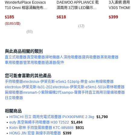
WonderfulPlace Ecovacs
DAEWOO APPLIANCE 乾
3入濾網 適用 藍寶
T10 Omni 相容渦輪拖布 +
濕兩用 3刀頭 LED顯示螢
V30S THOMSO
濾網 + 主刷 + 邊刷耗材套
幕 Type-C充電 4D浮動刀
SAV61 直立式
185
618
399
$
$
$
裝, 1套, 單一商品
頭 電動刮鬍刀, 單一顏色,
集塵筒濾網3入, 
(
$185/1個
)
DES-KP8605
HEPA
(
12
)
(
1
)
(
93
)
與此商品相關的類別
直立式吸塵器
真空吸塵器
掃地機器人
濕拖吸塵器
寢具吸塵器
蒸氣吸塵器
車用吸塵器
營業用吸塵器
過濾器/配件
您可能會喜歡的其他產品
手持吸塵器
electrolux-伊萊克斯-e5ek1-51bp
lg-樂金-a9n
有線吸塵器
electrolux-伊萊克斯-fa31-202
electrolux-伊萊克斯-e5km1-501k
歌林吸塵器
無線吸塵器
mrsmart-小紫除蟎機2代
sampo-聲寶手持直立兩用羽量級吸塵器
日立吸塵器
相關商品
•
HITACHI 日立 兩用充電式吸塵器 PVX90PMRE 2.3kg
$1,790
•
eufy 真空無繩手持吸塵器 H30 T2522
$1,494
•
Kolin 歌林 手持旋風吸塵器 KTC-MN888
$931
•
HONG JIN 宏晉 無線手持吸塵器
$399