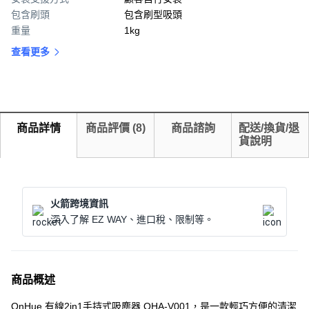
包含刷頭
包含刷型吸頭
重量
1kg
查看更多
商品詳情
商品評價
(
8
)
商品諮詢
配送/換貨/退
貨說明
火箭跨境資訊
深入了解 EZ WAY、進口稅、限制等。
商品概述
OnHue 有線2in1手持式吸塵器 OHA-V001，是一款輕巧方便的清潔