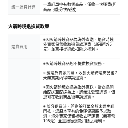
一筆訂單中有數個商品，僅收一次運費(但
統一運費計算
商品可能分次配送)
火箭跨境退換貨政策
※因火箭跨境商品為海外直送，退貨時境
外賣家保留收取退貨處理費（新臺幣95
退貨費用
元）並直接從退款扣除之權利。
※火箭跨境商品恕不提供換貨服務。
※ 經境外賣家同意，收到火箭跨境商品後7
天鑑賞期內得申請退貨。
※因火箭跨境商品為海外直送，從商品開
始配送至配達為止，恕無法受理退貨，但
您可在收到商品後申請退貨。
※ 部分退貨時，若剩餘訂單金額未達免運
門檻，您原本享有的免運優惠將予以取
消，境外賣家保留補收去程運費（新臺幣
195元）並直接從退款扣除之權利。