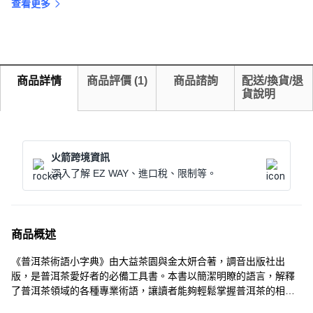
查看更多
商品詳情
商品評價
(
1
)
商品諮詢
配送/換貨/退
貨說明
火箭跨境資訊
深入了解 EZ WAY、進口稅、限制等。
商品概述
《普洱茶術語小字典》由大益茶園與金太妍合著，調音出版社出
版，是普洱茶愛好者的必備工具書。本書以簡潔明瞭的語言，解釋
了普洱茶領域的各種專業術語，讓讀者能夠輕鬆掌握普洱茶的相關
知識。無論您是初學者還是資深茶友，都能從中獲益匪淺，提升品