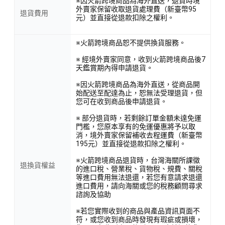
※因火箭跨境商品為海外直送，退貨時境
外賣家保留收取退貨處理費（新臺幣95
退貨費用
元）並直接從退款扣除之權利。
※火箭跨境商品恕不提供換貨服務。
※ 經境外賣家同意，收到火箭跨境商品後7
天鑑賞期內得申請退貨。
※因火箭跨境商品為海外直送，從商品開
始配送至配達為止，恕無法受理退貨，但
您可在收到商品後申請退貨。
※ 部分退貨時，若剩餘訂單金額未達免運
門檻，您原本享有的免運優惠將予以取
消，境外賣家保留補收去程運費（新臺幣
195元）並直接從退款扣除之權利。
※火箭跨境商品退貨時，台灣海關所課徵
退換貨權益
的進口稅、營業稅、貨物稅、規費、關稅
等進口費用無法退還，若您有意請求退還
進口費用，請向海關或您的稅務顧問尋求
諮詢及協助
※若您實際收到的商品與產品資訊頁面不
符，或您收到商品時發現有瑕疵或損壞，