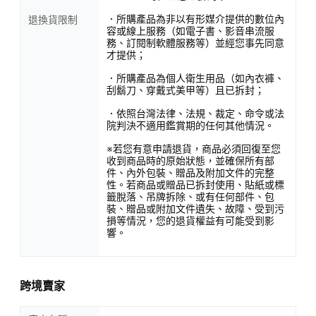
．所購產品為非以有形媒介提供的數位內
退換貨限制
容或線上服務（如電子書、影音串流服
務、訂閱制軟體服務等）並經您事先同意
才提供；
．所購產品為個人衛生用品（如內衣褲、
刮鬍刀、穿戴式美甲等）且已拆封；
．依照台灣法律、法規、裁定、命令或法
院判決不適用鑑賞期的任何其他情況。
※若您有意申請退貨，商品必須回復至您
收到商品時的原始狀態，並確保所有部
件、內外包裝、贈品及附加文件的完整
性。若商品或贈品已拆封使用、貼紙或標
籤脫落、吊牌拆除、或有任何部件、包
裝、贈品或附加文件遺失、故障、受到污
損等情況，您的退貨權益有可能受到影
響。
跨境賣家