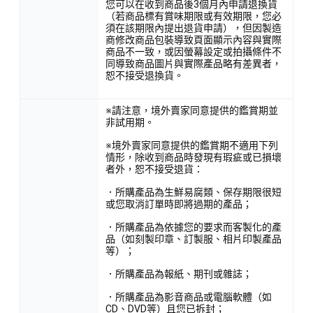
您可以在收到商品後3個月內申請退換貨
（若商品標有賞味期限或有效期限，您必
須在該期限內提出退貨申請），但因製造
商修改商品包裝導致頁面顯示內容與實際
商品不一致，或因螢幕設定或拍攝條件不
同導致商品圖片與實際產品略有差異者，
恕不接受退換貨。
※請注意，境外賣家同意提供的鑑賞期並
非試用期。
※境外賣家同意提供的鑑賞期不適用下列
情形，除收到商品時發現有瑕疵或已損壞
者外，恕不接受退貨：
．所購產品為生鮮易腐類、保存期限很短
或您取消訂單時即將過期的產品；
．所購產品為依據您的要求而客製化的產
品（如刻製印章、訂製服、相片印製產品
等）；
．所購產品為報紙、期刊或雜誌；
．所購產品為影音商品或電腦軟體（如
CD、DVD等）且您已拆封；