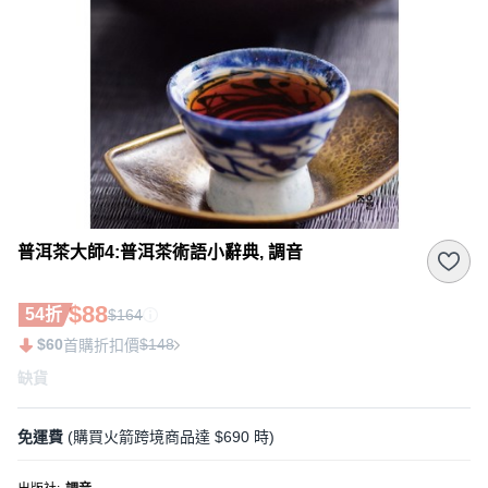
普洱茶大師4:普洱茶術語小辭典, 調音
$88
54折
$164
$60
$148
首購折扣價
缺貨
免運費
(購買火箭跨境商品達 $690 時)