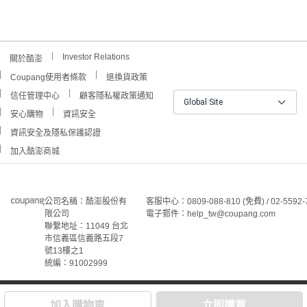
Investor Relations
關於酷澎
Coupang使用者條款
退換貨政策
信任管理中心
顧客隱私權政策通知
Global Site
安心購物
資訊安全
資訊安全及隱私保護認證
加入酷澎商城
公司名稱：酷澎股份有
客服中心：0809-088-810 (免費) / 02-5592-
限公司
電子郵件：help_tw@coupang.com
聯繫地址：11049 台北
市信義區信義路五段7
號13樓之1
統編：91002999
©Coupang Taiwan Co., Ltd. 保留所有權利。
本網站上顯示的所有商標、標誌和服務標誌均為酷澎股份有
加入購物車
立即購買