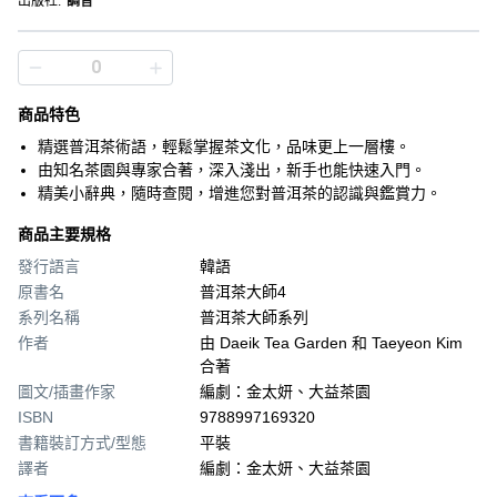
出版社
:
調音
商品特色
精選普洱茶術語，輕鬆掌握茶文化，品味更上一層樓。
由知名茶園與專家合著，深入淺出，新手也能快速入門。
精美小辭典，隨時查閱，增進您對普洱茶的認識與鑑賞力。
商品主要規格
發行語言
韓語
原書名
普洱茶大師4
系列名稱
普洱茶大師系列
作者
由 Daeik Tea Garden 和 Taeyeon Kim
合著
圖文/插畫作家
編劇：金太妍、大益茶園
ISBN
9788997169320
書籍裝訂方式/型態
平裝
譯者
編劇：金太妍、大益茶園