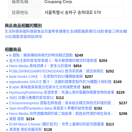
廠商名稱
Coupang Corp.
註冊地址
서울특별시 송파구 송파대로 570
與此商品相關的類別
生活料理
各國料理
副食品
兒童零食
健康生活/減肥
邀請/節日/派對
便當
三明治/麵
沙拉/甜點
家庭烘焙/烘培
相關商品
•
K-甜點：擁抱傳統與現代的時尚韓式甜點
$249
•
金大石主廚的家常菜食譜 2：每天都想做的韓式料理食譜
$204
•
Hans Media 風味詞典 2：更多元的風味
$854
•
PUBLISHINGSAMNYEONGDANG 普洱茶詞典：過去與現在
$202
•
taste books CAKE ： 在家製作的62種精緻蛋糕
$207
•
sigmabooks SAUCE 醬汁： 法國料理專家製作的78種醬汁與料理
$349
•
B.able 美味瘦身高蛋白低碳水化合物減肥食譜
$201
•
HyohyungPublishing 浪漫食堂：充滿心意的餐廳與樸實食物的故事
$229
•
SMG 白種元推薦的家常菜52
$112
•
Chosunnewspress 甜點名師食譜：首本結合韓式與西式料理的甜點教科書
$237
•
Sam Kim的Fantastico Italia:為我家人準備的秘密食譜
$192
•
Hans Media 自然酒釀酒師的第二個故事：創造自然酒的現在與未來的43人
$298
•
蛋糕 蛋糕
$234
•
EUM About Cheese (關於起司)：世界上最親切的起司圖畫書
$113
•
滴滴香 貴妃烏龍茶粉
$126