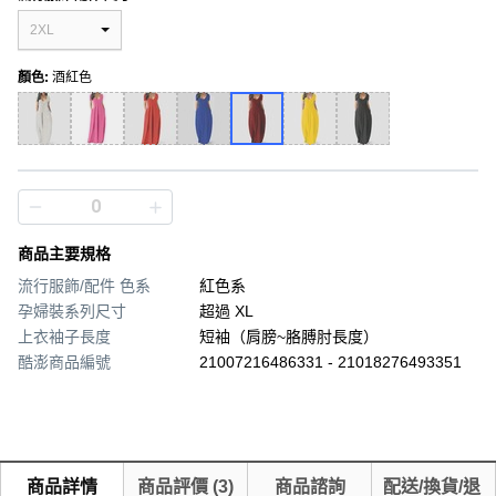
2XL
顏色
:
酒紅色
商品主要規格
流行服飾/配件 色系
紅色系
孕婦裝系列尺寸
超過 XL
上衣袖子長度
短袖（肩膀~胳膊肘長度）
酷澎商品編號
21007216486331 - 21018276493351
商品詳情
商品評價
(
3
)
商品諮詢
配送/換貨/退