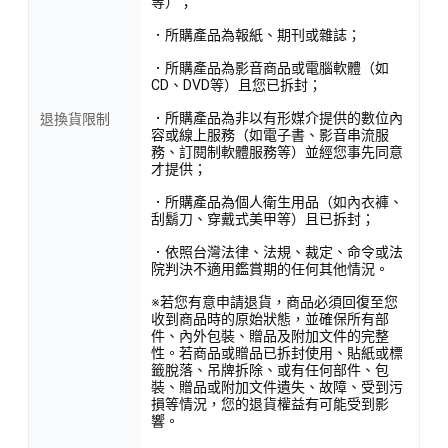
等）；
．所購產品為報紙、期刊或雜誌；
．所購產品為影音商品或電腦軟體（如
CD、DVD等）且您已拆封；
．所購產品為非以有形媒介提供的數位內
退換貨限制
容或線上服務（如電子書、影音串流服
務、訂閱制軟體服務等）並經您事先同意
才提供；
．所購產品為個人衛生用品（如內衣褲、
刮鬍刀、穿戴式美甲等）且已拆封；
．依照台灣法律、法規、裁定、命令或法
院判決不適用鑑賞期的任何其他情況。
※若您有意申請退貨，商品必須回復至您
收到商品時的原始狀態，並確保所有部
件、內外包裝、贈品及附加文件的完整
性。若商品或贈品已拆封使用、貼紙或標
籤脫落、吊牌拆除、或有任何部件、包
裝、贈品或附加文件遺失、故障、受到污
損等情況，您的退貨權益有可能受到影
響。