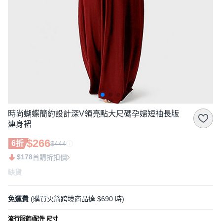
時尚蝴蝶簡約設計深V領亮點大尺碼孕婦短袖長版
連身裙
$266
6折
$444
$178
首購折扣價
缺貨
免運費
(購買火箭跨境商品達 $690 時)
流行服飾/配件 尺寸