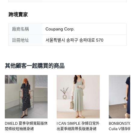
跨境賣家
廠商名稱
Coupang Corp.
註冊地址
서울특별시 송파구 송파대로 570
其他顧客一起購買的商品
DMELD 夏季孕婦寬鬆版休
I CAN SIMPLE 孕婦日常外
BONBONSTORY
閒條紋短袖連身裙
出夏季細肩帶長版連身裙
Culla V領孕婦