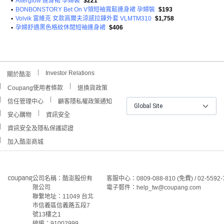
•
Afterglow 連身裙 孕婦裝
$221
•
BONBONSTORY Bet On V領短袖寬鬆連身裙 孕婦裝
$193
•
Volvik 富維克 女款高爾夫涼感拉鍊外套 VLMTM310
$1,758
•
孕婦舒適黑色格紋休閒短袖連身裙
$406
Investor Relations
關於酷澎
Coupang使用者條款
退換貨政策
信任管理中心
顧客隱私權政策通知
Global Site
安心購物
資訊安全
資訊安全及隱私保護認證
加入酷澎商城
公司名稱：酷澎股份有
客服中心：0809-088-810 (免費) / 02-5592-
限公司
電子郵件：help_tw@coupang.com
聯繫地址：11049 台北
市信義區信義路五段7
號13樓之1
統編：91002999