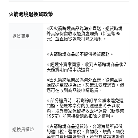
火箭跨境退換貨政策
※因火箭跨境商品為海外直送，退貨時境
外賣家保留收取退貨處理費（新臺幣95
退貨費用
元）並直接從退款扣除之權利。
※火箭跨境商品恕不提供換貨服務。
※ 經境外賣家同意，收到火箭跨境商品後7
天鑑賞期內得申請退貨。
※因火箭跨境商品為海外直送，從商品開
始配送至配達為止，恕無法受理退貨，但
您可在收到商品後申請退貨。
※ 部分退貨時，若剩餘訂單金額未達免運
門檻，您原本享有的免運優惠將予以取
消，境外賣家保留補收去程運費（新臺幣
195元）並直接從退款扣除之權利。
※火箭跨境商品退貨時，台灣海關所課徵
退換貨權益
的進口稅、營業稅、貨物稅、規費、關稅
等進口費用無法退還，若您有意請求退還