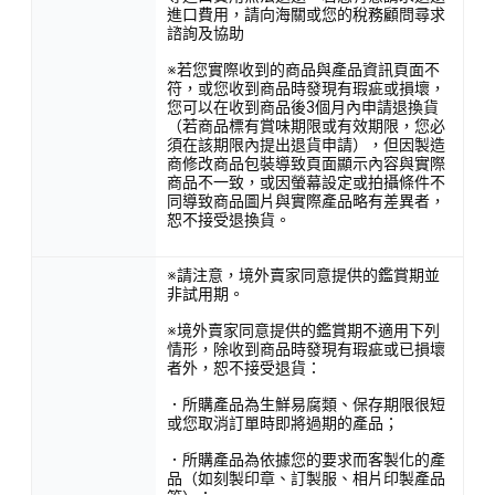
進口費用，請向海關或您的稅務顧問尋求
諮詢及協助
※若您實際收到的商品與產品資訊頁面不
符，或您收到商品時發現有瑕疵或損壞，
您可以在收到商品後3個月內申請退換貨
（若商品標有賞味期限或有效期限，您必
須在該期限內提出退貨申請），但因製造
商修改商品包裝導致頁面顯示內容與實際
商品不一致，或因螢幕設定或拍攝條件不
同導致商品圖片與實際產品略有差異者，
恕不接受退換貨。
※請注意，境外賣家同意提供的鑑賞期並
非試用期。
※境外賣家同意提供的鑑賞期不適用下列
情形，除收到商品時發現有瑕疵或已損壞
者外，恕不接受退貨：
．所購產品為生鮮易腐類、保存期限很短
或您取消訂單時即將過期的產品；
．所購產品為依據您的要求而客製化的產
品（如刻製印章、訂製服、相片印製產品