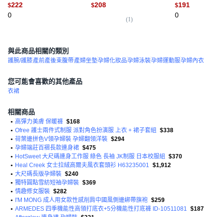
222
208
191
$
$
$
0
0
(
1
)
與此商品相關的類別
護腕/護膝
產前產後束腹帶
產婦坐墊
孕婦化妝品
孕婦泳裝
孕婦運動服
孕婦內衣
您可能會喜歡的其他產品
衣裙
相關商品
•
高彈力美膚 保暖褲
$168
•
Ofree 護士兩件式制服 派對角色扮演服 上衣 + 裙子套組
$338
•
荷葉邊拼色V領孕婦裝 孕婦翻領洋裝
$294
•
孕婦端莊百褶長款連身裙
$475
•
HotSweet 大尺碼連身工作服 綠色 長袖 JK制服 日本校服組
$370
•
Heal Creek 女士拉絨高爾夫風衣套頭衫 H63235001
$1,912
•
大尺碼長版孕婦裝
$240
•
獨特圓點雪紡短袖孕婦裝
$369
•
情趣修女服裝
$282
•
I'M MONG 成人用女款性感削肩中國風側邊綁帶旗袍
$259
•
ARMEDES 四季機能性高領打底衣+5分機能性打底褲 ID-10511081
$187