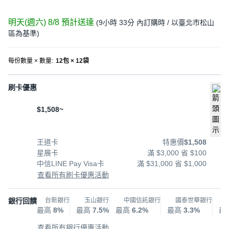
明天(週六) 8/8
預計送達
(
9小時 33分
內訂購時
/ 以臺北市松山
區為基準
)
每份數量 × 數量
:
12包 × 12袋
刷卡優惠
$1,508~
王道卡
特惠價
$1,508
星展卡
滿 $3,000 省 $100
中信LINE Pay Visa卡
滿 $31,000 省 $1,000
查看所有刷卡優惠活動
銀行回饋
台新銀行
玉山銀行
中國信託銀行
國泰世華銀行
最高
8%
最高
7.5%
最高
6.2%
最高
3.3%
最
查看所有銀行優惠活動