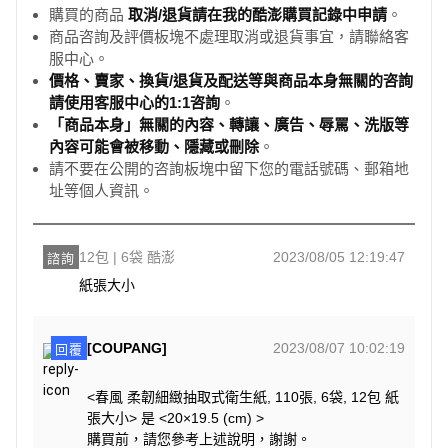
購買的商品
取消/退貨請在我的酷澎購買記錄中申請
。
商品咨詢及評價板塊不處理取消或退貨事宜，請聯絡客
服中心。
價格、賣家、換貨/退貨及配送等與商品本身無關的咨詢
請使用客服中心的1:1咨詢
。
「商品本身」無關的內容、轉讓、廣告、辱罵、洗版等
內容可能會被移動、隱藏或刪除
。
請不要在公開的咨詢板塊中留下您的電話號碼、郵箱地
址等個人資訊。
12包 | 6袋 酷澎
2023/08/05 12:19:47
諮詢
紙張大小
[COUPANG]
2023/08/07 10:02:19
回覆
<春風 柔韌細緻抽取式衛生紙, 110張, 6袋, 12包 紙
張大小> 是 <20×19.5 (cm) >
購買前，請您參考上述說明，謝謝。