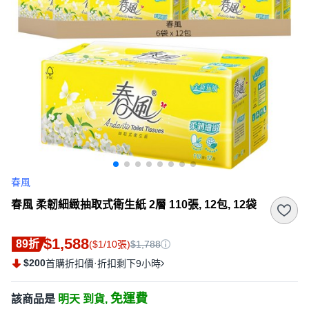
春風
春風 柔韌細緻抽取式衛生紙 2層 110張, 12包, 12袋
$1,588
89折
($1/10張)
$1,788
$200
·
首購折扣價
折扣剩下9小時
免運費
該商品是
明天 到貨,