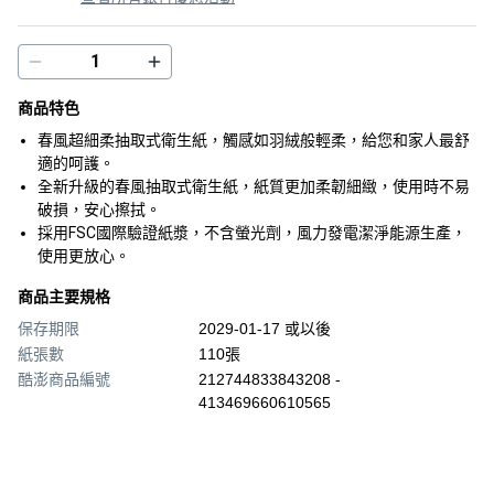
商品特色
春風超細柔抽取式衛生紙，觸感如羽絨般輕柔，給您和家人最舒
適的呵護。
全新升級的春風抽取式衛生紙，紙質更加柔韌細緻，使用時不易
破損，安心擦拭。
採用FSC國際驗證紙漿，不含螢光劑，風力發電潔淨能源生產，
使用更放心。
商品主要規格
保存期限
2029-01-17 或以後
紙張數
110張
酷澎商品編號
212744833843208 -
413469660610565