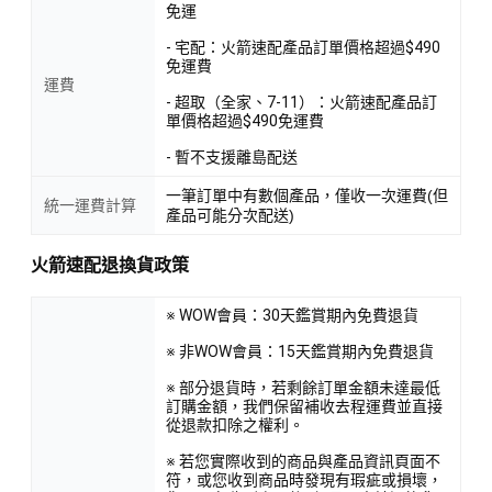
免運
- 宅配：火箭速配產品訂單價格超過$490
免運費
運費
- 超取（全家、7-11）：火箭速配產品訂
單價格超過$490免運費
- 暫不支援離島配送
一筆訂單中有數個產品，僅收一次運費(但
統一運費計算
產品可能分次配送)
火箭速配退換貨政策
※ WOW會員：30天鑑賞期內免費退貨
※ 非WOW會員：15天鑑賞期內免費退貨
※ 部分退貨時，若剩餘訂單金額未達最低
訂購金額，我們保留補收去程運費並直接
從退款扣除之權利。
※ 若您實際收到的商品與產品資訊頁面不
符，或您收到商品時發現有瑕疵或損壞，