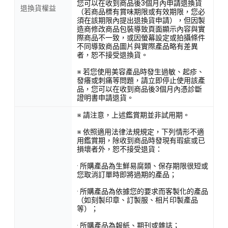
您可以在收到商品後3個月內申請退換貨
退換貨權益
（若商品標有賞味期限或有效期限，您必
須在該期限內提出退換貨申請），但因製
造商修改商品包裝導致頁面顯示內容與實
際商品不一致，或因螢幕設定或拍攝條件
不同導致商品圖片與實際產品略有差異
者，恕不接受退換貨。
※ 若您使用美容產品時發生過敏、起疹、
發癢或刺痛等問題，請立即停止使用該產
品，您可以在收到商品後3個月內憑診斷
證明書申請退貨。
※ 請注意，上述鑑賞期並非試用期。
※ 依照適用法律法規規定，下列情形不適
用鑑賞期，除收到商品時發現有瑕疵或已
損壞者外，恕不接受退貨：
· 所購產品為生鮮易腐類、保存期限很短或
您取消訂單時即將過期的產品；
· 所購產品為依據您的要求而客製化的產品
（如刻製印章、訂製服、相片印製產品
等）；
· 所購產品為報紙、期刊或雜誌；