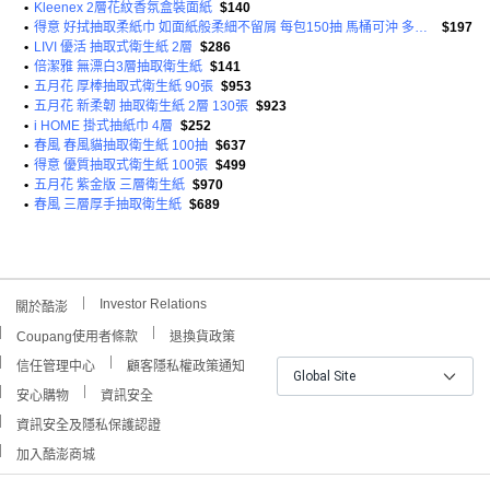
•
Kleenex 2層花紋香氛盒裝面紙
$140
•
得意 好拭抽取柔紙巾 如面紙般柔細不留屑 每包150抽 馬桶可沖 多功能適用
$197
•
LIVI 優活 抽取式衛生紙 2層
$286
•
倍潔雅 無漂白3層抽取衛生紙
$141
•
五月花 厚棒抽取式衛生紙 90張
$953
•
五月花 新柔韌 抽取衛生紙 2層 130張
$923
•
i HOME 掛式抽紙巾 4層
$252
•
春風 春風貓抽取衛生紙 100抽
$637
•
得意 優質抽取式衛生紙 100張
$499
•
五月花 紫金版 三層衛生紙
$970
•
春風 三層厚手抽取衛生紙
$689
Investor Relations
關於酷澎
Coupang使用者條款
退換貨政策
信任管理中心
顧客隱私權政策通知
Global Site
安心購物
資訊安全
資訊安全及隱私保護認證
加入酷澎商城