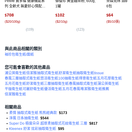
Petlife 寶多福 健康機能系
御復珍 黃金麵茶粉, 600g,
奈森克林 酒精濕紙
列 全齡犬 無憂好心情配方,
1罐
6包
雞肉, 600g, 6包
708
102
64
$
$
$
(
$20/100g
)
(
$2/10g
)
(
$5/10張
)
(
119
)
(
123
)
(
9
與此商品相關的類別
袖珍包衛生紙/面紙
您可能會喜歡的其他產品
浦公英衛生紙
倍潔雅
抽取式衛生紙
舒潔衛生紙抽取衛生紙
tissue
春風三層抽取式衛生紙
悠活衛生紙
100抽衛生紙
得意衛生紙
五月花厚衛生紙
五月花衛生紙
舒潔衛生紙三層抽取衛生紙
春風抽取式衛生紙
蒲公英衛生紙
平版衛生紙
可麗舒衛生紙
優活衛生紙
五月花
春風
唯潔雅
衛生紙推薦
倍潔雅衛生紙
相關商品
•
柔情 抽取式衛生紙 熊熊經典款
$173
•
淨風 日系抽衛生紙
$544
•
Super Do 極度朵朵 超厚柔抽取式花紋衛生紙 三層
$817
•
Kleenex 舒潔 炫彩抽取衛生紙
$95