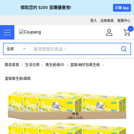
領取您的 $200 首購優惠卷!
打開 App
登入
註冊會員
客服中心
全部
酷澎首頁
生活日用
衛生紙/紙巾
盒裝/袖珍包衛生紙
盒裝衛生紙/面紙