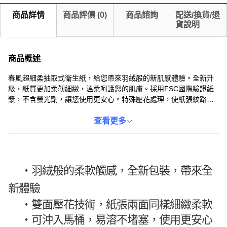
商品詳情
商品評價
(
0
)
商品諮詢
配送/換貨/退
貨說明
商品概述
春風超細柔抽取式衛生紙，給您帶來羽絨般的新肌感體驗。全新升
級，紙質更加柔韌細緻，溫柔呵護您的肌膚。採用FSC國際驗證紙
漿，不含螢光劑，讓您使用更安心。特殊壓花處理，使紙張紋路呈
現多層次，觸感更細緻。抽取式設計，方便使用，是居家生活的必
備品。
查看更多
・羽絨般的柔軟觸感，全新包裝，帶來全
新體驗
・
雙面壓花技術，紙張兩面同樣細緻柔軟
・
可沖入馬桶，易溶不堵塞，使用更安心