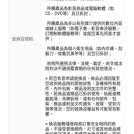
· 所購產品為影音商品或電腦軟體（如
CD、DVD等）且已拆封；
· 所購產品為非以有形媒介提供的數位內容
或線上服務（如電子書、影音串流服務、
訂閱制軟體服務等）並經您事先同意才提
供；
退換貨限制
· 所購產品為個人衛生用品（如內衣褲、刮
鬍刀、穿戴式美甲等）且您已拆封；
· 依照所適用法律、法規、裁定、命令或法
院判決不適用鑑賞期的任何其他情況。
※ 若您有意申請退換貨，商品必須回復至
您收到商品時的原始狀態，並確保所有部
件、內外包裝、贈品及附加文件的完整
性。若商品或贈品已拆封使用、貼紙或標
籤脫落、吊牌拆除、或有任何部件、包
裝、贈品或附加文件遺失、故障、受到污
損等情況，您的退換貨權益有可能受到影
響。
※ 換貨服務僅限與原訂單完全相同的商
品，不接受更換顏色、尺寸或其他商品規
格的換貨請求。即便符合換貨條件，若因