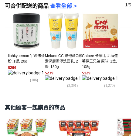
1
/
5
可合併配送的商品
查看全部 >
Itohkyuemon 宇治抹茶
Melano CC 維他命C酵
Calbee 卡樂比 北海道
粉, 1罐, 20g
素深層潔淨洗面乳, 2
薯條三兄弟 原味, 1盒,
條, 130g
108g
$296
$239
$129
(
106
)
(
2,391
)
(
1,270
)
其他顧客一起購買的商品