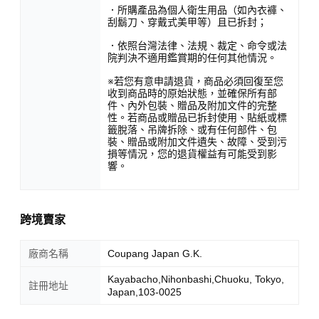
．所購產品為個人衛生用品（如內衣褲、
刮鬍刀、穿戴式美甲等）且已拆封；
．依照台灣法律、法規、裁定、命令或法
院判決不適用鑑賞期的任何其他情況。
※若您有意申請退貨，商品必須回復至您
收到商品時的原始狀態，並確保所有部
件、內外包裝、贈品及附加文件的完整
性。若商品或贈品已拆封使用、貼紙或標
籤脫落、吊牌拆除、或有任何部件、包
裝、贈品或附加文件遺失、故障、受到污
損等情況，您的退貨權益有可能受到影
響。
跨境賣家
廠商名稱
Coupang Japan G.K.
Kayabacho,Nihonbashi,Chuoku, Tokyo,
註冊地址
Japan,103-0025