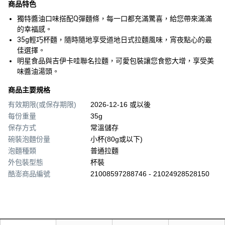
商品特色
獨特醬油口味搭配Q彈麵條，每一口都充滿驚喜，給您帶來滿滿
的幸福感。
35g輕巧杯麵，隨時隨地享受道地日式拉麵風味，宵夜點心的最
佳選擇。
明星食品與吉伊卡哇聯名拉麵，可愛包裝讓您食慾大增，享受美
味醬油湯頭。
商品主要規格
有效期限(或保存期限)
2026-12-16 或以後
每份重量
35g
保存方式
常溫儲存
碗裝泡麵份量
小杯(80g或以下)
泡麵種類
普通拉麵
外包裝型態
杯裝
酷澎商品編號
21008597288746 - 21024928528150