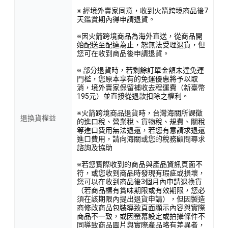
※ 經境外賣家同意，收到火箭跨境商品後7
天鑑賞期內得申請退貨。
※因火箭跨境商品為海外直送，從商品開
始配送至配達為止，恕無法受理退貨，但
您可在收到商品後申請退貨。
※ 部分退貨時，若剩餘訂單金額未達免運
門檻，您原本享有的免運優惠將予以取
消，境外賣家保留補收去程運費（新臺幣
195元）並直接從退款扣除之權利。
※火箭跨境商品退貨時，台灣海關所課徵
退換貨權益
的進口稅、營業稅、貨物稅、規費、關稅
等進口費用無法退還，若您有意請求退還
進口費用，請向海關或您的稅務顧問尋求
諮詢及協助
※若您實際收到的商品與產品資訊頁面不
符，或您收到商品時發現有瑕疵或損壞，
您可以在收到商品後3個月內申請退換貨
（若商品標有賞味期限或有效期限，您必
須在該期限內提出退貨申請），但因製造
商修改商品包裝導致頁面顯示內容與實際
商品不一致，或因螢幕設定或拍攝條件不
同導致商品圖片與實際產品略有差異者，