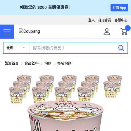
領取您的 $200 首購優惠卷!
打開 App
登入
註冊會員
客服中心
全部
酷澎首頁
食品飲料
泡麵
杯裝泡麵