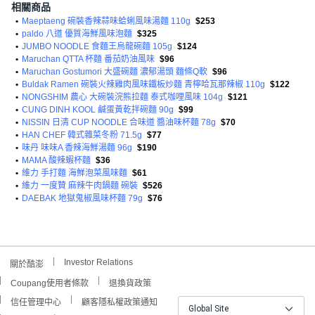
相關商品
•
Maeptaeng 碗裝香辣蒜味蛤蜊風味湯麵 110g
$253
•
paldo 八道 優質海鮮風味泡麵
$325
•
JUMBO NOODLE 食麵王烏龍碗麵 105g
$124
•
Maruchan QTTA 杯麵 番茄奶油風味
$96
•
Maruchan Gostumori 大盛碗麵 濃郁湯頭 麵條Q軟
$96
•
Buldak Ramen 碗裝火辣雞肉風味鐵板炒麵 青檸哈瓦那辣椒 110g
$122
•
NONGSHIM 農心 大碗裝浣熊拉麵 泰式咖哩風味 104g
$121
•
CUNG DINH KOOL 鹹蛋黃乾拌碗麵 90g
$99
•
NISSIN 日清 CUP NOODLE 合味道 醬油味杯麵 78g
$70
•
HAN CHEF 韓式雜菜冬粉 71.5g
$77
•
味丹 味味A 香辣海鮮湯麵 96g
$190
•
MAMA 酸辣蝦杯麵
$36
•
維力 手打麵 海鮮泡菜風味麵
$61
•
維力 一度贊 麻辣牛肉鍋麵 碗裝
$526
•
DAEBAK 地獄鬼椒風味杯麵 79g
$76
Investor Relations
關於酷澎
Coupang使用者條款
退換貨政策
信任管理中心
顧客隱私權政策通知
Global Site