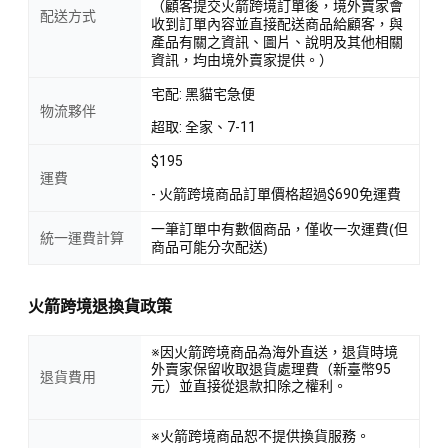
（顧客提交火箭跨境訂單後，境外賣家會
配送方式
收到訂單內容並直接配送商品給顧客，與
產品有關之資訊、圖片、說明及其他相關
資訊，均由境外賣家提供。）
宅配: 黑貓宅急便
物流夥伴
超取: 全家、7-11
$195
運費
- 火箭跨境商品訂單價格超過$690免運費
一筆訂單中有數個商品，僅收一次運費(但
統一運費計算
商品可能分次配送)
火箭跨境退換貨政策
※因火箭跨境商品為海外直送，退貨時境
外賣家保留收取退貨處理費（新臺幣95
退貨費用
元）並直接從退款扣除之權利。
※火箭跨境商品恕不提供換貨服務。