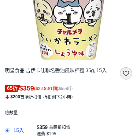
明星食品 吉伊卡哇聯名醬油風味杯麵 35g, 15入
$359
65折
($23.93/1個)
$559
$200
·
首購折扣價
折扣剩下2小時
總數量
$359
首購折扣價
15入
運費
$195