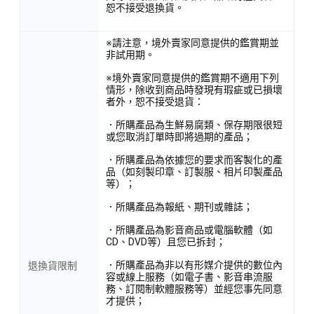
恕不接受退換貨。
※請注意，境外賣家同意提供的鑑賞期並
非試用期。
※境外賣家同意提供的鑑賞期不適用下列
情形，除收到商品時發現有瑕疵或已損壞
者外，恕不接受退貨：
．所購產品為生鮮易腐類、保存期限很短
或您取消訂單時即將過期的產品；
．所購產品為依據您的要求而客製化的產
品（如刻製印章、訂製服、相片印製產品
等）；
．所購產品為報紙、期刊或雜誌；
．所購產品為影音商品或電腦軟體（如
CD、DVD等）且您已拆封；
．所購產品為非以有形媒介提供的數位內
退換貨限制
容或線上服務（如電子書、影音串流服
務、訂閱制軟體服務等）並經您事先同意
才提供；