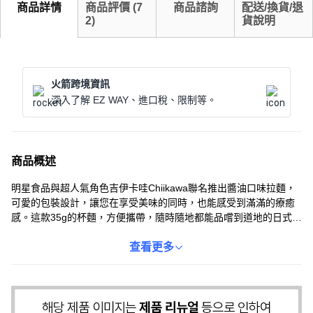
商品詳情
商品評價
(
7
商品諮詢
配送/換貨/退
2
)
貨說明
火箭跨境資訊
深入了解 EZ WAY、進口稅、限制等。
商品概述
明星食品與超人氣角色吉伊卡哇Chiikawa聯名推出醬油口味拉麵，
可愛的包裝設計，讓您在享受美味的同時，也能感受到滿滿的療癒
感。這款35g的杯麵，方便攜帶，隨時隨地都能品嚐到道地的日式拉
麵風味。獨特的醬油湯頭搭配Q彈有嚼勁的麵條，每一口都充滿驚
喜。無論是宵夜、點心，還是想簡單解決一餐，明星食品Chiikawa
查看更多
聯名拉麵都是您的最佳選擇。快來體驗這款美味又可愛的拉麵吧！