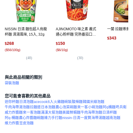
NISSIN 日清 麵包超人烏龍
AJINOMOTO 味之素 義式
一蘭 拉麵博多細
杯麵 清湯風味, 15入, 32g
通心粉杯麵 完熟番茄口味,
343
$
6入
268
150
$
$
(
5
(
$56/100g
)
(
$6/10g
)
(
48
)
(
30
)
與此商品相關的類別
袋裝泡麵
您可能會喜歡的其他產品
迷你杯麵
日清泡麵
acecook
6入
火雞麵碗裝
酸辣麵
韓國米線泡麵
牛肉海帶湯泡麵
拉麵道
日本泡麵
農心泡菜碗麵
來一客
小碗泡麵
阿q桶麵
咚兵衛
威力炸醬麵
來一客泡麵
滿漢大餐泡麵美國
鮮蝦麵
牛肉海帶泡麵
日清杯麵
阿q-桶麵
農心炸醬麵碗麵
維力手打麵
nissin-日清
一度贊
海帶湯麵
越南泡麵
維力炸醬
豆皮泡麵