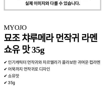
MYOJO
묘조 챠루메라 먼작귀 라멘
쇼유 맛 35g
✔ 인기캐릭터 먼작귀와 차르멜라가 콜라보한 귀여운 컵라멘
✔ 어묵까지 먼작귀로 디자인
✔ 쇼유맛
✔ 35g