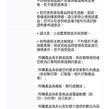
不同導致商品圖片與實際產品略有差異
者，恕不接受退換貨。
※ 若您使用美容產品時發生過敏、起疹、
發癢或刺痛等問題，請立即停止使用該產
品，您可以在收到商品後3個月內憑診斷
證明書申請退貨。
※ 請注意，上述鑑賞期並非試用期。
※ 依照適用法律法規規定，下列情形不適
用鑑賞期，除收到商品時發現有瑕疵或已
損壞者外，恕不接受退貨：
· 所購產品為生鮮易腐類、保存期限很短或
您取消訂單時即將過期的產品；
· 所購產品為依據您的要求而客製化的產品
（如刻製印章、訂製服、相片印製產品
等）；
· 所購產品為報紙、期刊或雜誌；
· 所購產品為影音商品或電腦軟體（如
CD、DVD等）且已拆封；
· 所購產品為非以有形媒介提供的數位內容