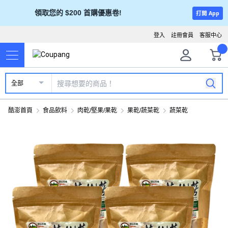
領取您的 $200 首購優惠卷!
打開 App
登入
註冊會員
客服中心
全部
酷澎首頁
食品飲料
肉乾/堅果/果乾
果乾/蔬菜乾
蔬菜乾