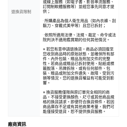
或線上服務（如電子書、影音串流服務、
訂閱制軟體服務等）並經您事先同意才提
供；
退換貨限制
· 所購產品為個人衛生用品（如內衣褲、刮
鬍刀、穿戴式美甲等）且您已拆封；
· 依照所適用法律、法規、裁定、命令或法
院判決不適用鑑賞期的任何其他情況。
※ 若您有意申請退換貨，商品必須回復至
您收到商品時的原始狀態，並確保所有部
件、內外包裝、贈品及附加文件的完整
性。若商品或贈品已拆封使用、貼紙或標
籤脫落、吊牌拆除、或有任何部件、包
裝、贈品或附加文件遺失、故障、受到污
損等情況，您的退換貨權益有可能受到影
響。
※ 換貨服務僅限與原訂單完全相同的商
品，不接受更換顏色、尺寸或其他商品規
格的換貨請求。即便符合換貨條件，若因
商品庫存不足或有其他商業考量，我們可
能僅接受退貨，恕不提供換貨服務。
廠商資訊