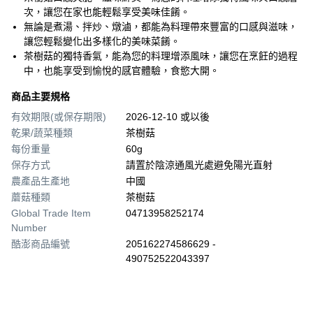
次，讓您在家也能輕鬆享受美味佳餚。
無論是煮湯、拌炒、燉滷，都能為料理帶來豐富的口感與滋味，
讓您輕鬆變化出多樣化的美味菜餚。
茶樹菇的獨特香氣，能為您的料理增添風味，讓您在烹飪的過程
中，也能享受到愉悅的感官體驗，食慾大開。
商品主要規格
有效期限(或保存期限)
2026-12-10 或以後
乾果/蔬菜種類
茶樹菇
每份重量
60g
保存方式
請置於陰涼通風光處避免陽光直射
農產品生產地
中國
蘑菇種類
茶樹菇
Global Trade Item
04713958252174
Number
酷澎商品編號
205162274586629 -
490752522043397