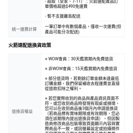
- 超取（全家、7-11）：火箭速配產品訂
單價格超過$490免運費
- 暫不支援離島配送
一筆訂單中有數個產品，僅收一次運費(但
統一運費計算
產品可能分次配送)
火箭速配退換貨政策
※ WOW會員：30天鑑賞期內免費退貨
※ 非WOW會員：15天鑑賞期內免費退貨
※ 部分退貨時，若剩餘訂單金額未達最低
訂購金額，我們保留補收去程運費並直接
從退款扣除之權利。
※ 若您實際收到的商品與產品資訊頁面不
符，或您收到商品時發現有瑕疵或損壞，
您可以在收到商品後3個月內申請退換貨
退換貨權益
（若商品標有賞味期限或有效期限，您必
須在該期限內提出退換貨申請），但因製
造商修改商品包裝導致頁面顯示內容與實
際商品不一致，或因螢幕設定或拍攝條件