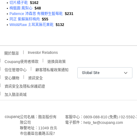
•
切片橘子乾
$162
•
梅甄園 鳳梨心
$48
•
Patience 沛森思 有機野生藍莓乾
$231
•
同正 紫蘇無籽梅肉
$55
•
Wild&Raw 土耳其無花果乾
$132
Investor Relations
關於酷澎
Coupang使用者條款
退換貨政策
信任管理中心
顧客隱私權政策通知
Global Site
安心購物
資訊安全
資訊安全及隱私保護認證
加入酷澎商城
公司名稱：酷澎股份有
客服中心：0809-088-810 (免費) / 02-5592-
限公司
電子郵件：help_tw@coupang.com
聯繫地址：11049 台北
市信義區信義路五段7