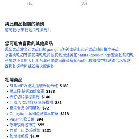
(
13
)
(
33
)
(
2
與此商品相關的類別
葡萄乾/水果乾
地瓜乾
果乾片
您可能會喜歡的其他產品
鳳梨果乾
愛文芒果乾
山楂
gomgom
洛神蜜餞
紅心芭樂乾
陳皮梅
李子乾
水蜜桃乾
銀耳
無花果乾
乾貨
酸梅
乾燥洛神花
natural-good-things
蜜棗乾
龍眼乾
芒果乾
小青柑
大仙李
台灣芒果乾
烏龍茶梅
葡萄乾
化核橄欖
杏桃乾
綜合水果乾
西梅乾
還魂梅
辣芒果
火龍果乾
相關商品
•
SUNVIEW 透明瓶裝綠葡萄乾
$188
•
醬王殿 精選酒釀蜜棗
$178
•
去籽切片檸檬果乾
$146
•
JI SUN 智珗食品 無籽橄欖
$81
•
嘉禾食品 鹹葡萄乾
$72
•
Onskyfarm 韓國產乾燥車前草
$118
•
Vinamit 軟芒果
$94
•
原味復刻洛神花
$55
•
共感一口 乾燥薺菜
$131
•
乾燥地瓜梗
$130