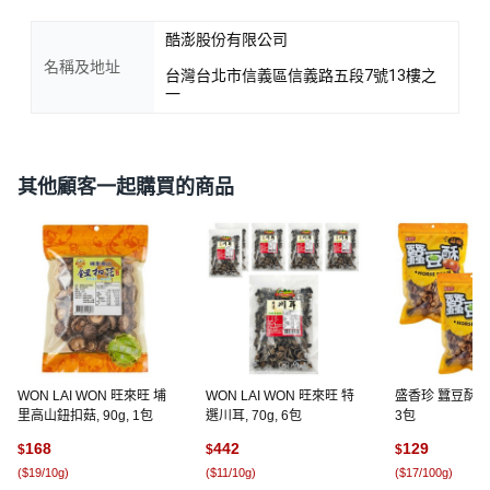
酷澎股份有限公司
名稱及地址
台灣台北市信義區信義路五段7號13樓之
一
其他顧客一起購買的商品
WON LAI WON 旺來旺 埔
WON LAI WON 旺來旺 特
盛香珍 蠶豆酥 蒜味
里高山鈕扣菇, 90g, 1包
選川耳, 70g, 6包
3包
168
442
129
$
$
$
(
$19/10g
)
(
$11/10g
)
(
$17/100g
)