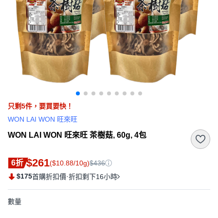
只剩
5
件，
要買要快！
WON LAI WON 旺來旺
WON LAI WON 旺來旺 茶樹菇, 60g, 4包
$261
6折
($10.88/10g)
$436
$175
·
首購折扣價
折扣剩下16小時
數量