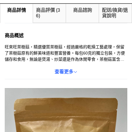
商品詳情
商品評價
(
3
商品諮詢
配送/換貨/退
6
)
貨說明
商品概述
旺來旺茶樹菇，精選優質茶樹菇，經過嚴格的乾燥工藝處理，保留
了茶樹菇原有的鮮美味道和豐富營養。每包60克的獨立包裝，方便
儲存和食用，無論是煲湯、炒菜還是作為休閒零食，茶樹菇富含多
種氨基酸、維生素和礦物質。讓您放心享用來自大自然的饋贈。原
產地中國，保存方式請放置於乾燥陰涼處，避免陽光直射。
查看更多