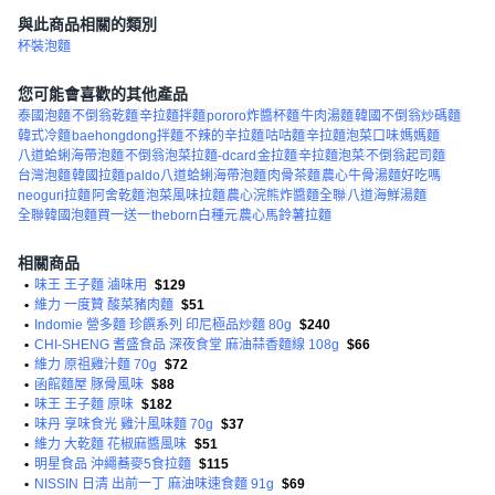
與此商品相關的類別
杯裝泡麵
您可能會喜歡的其他產品
泰國泡麵
不倒翁乾麵
辛拉麵拌麵
pororo炸醬杯麵
牛肉湯麵
韓國不倒翁炒碼麵
韓式冷麵
baehongdong拌麵
不辣的辛拉麵
咕咕麵
辛拉麵泡菜口味
媽媽麵
八道蛤蜊海帶泡麵
不倒翁泡菜拉麵-dcard
金拉麵
辛拉麵泡菜
不倒翁起司麵
台灣泡麵
韓國拉麵
paldo八道蛤蜊海帶泡麵
肉骨茶麵
農心牛骨湯麵好吃嗎
neoguri拉麵
阿舍乾麵
泡菜風味拉麵
農心浣熊炸醬麵全聯
八道海鮮湯麵
全聯韓國泡麵買一送一
theborn白種元
農心馬鈴薯拉麵
相關商品
•
味王 王子麵 滷味用
$129
•
維力 一度贊 酸菜豬肉麵
$51
•
Indomie 營多麵 珍饌系列 印尼極品炒麵 80g
$240
•
CHI-SHENG 耆盛食品 深夜食堂 麻油蒜香麵線 108g
$66
•
維力 原祖雞汁麵 70g
$72
•
函館麵屋 豚骨風味
$88
•
味王 王子麵 原味
$182
•
味丹 享味食光 雞汁風味麵 70g
$37
•
維力 大乾麵 花椒麻醬風味
$51
•
明星食品 沖繩蕎麥5食拉麵
$115
•
NISSIN 日清 出前一丁 麻油味速食麵 91g
$69