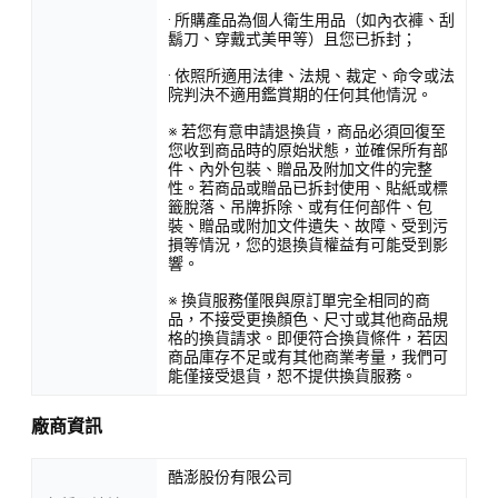
· 所購產品為個人衛生用品（如內衣褲、刮
鬍刀、穿戴式美甲等）且您已拆封；
· 依照所適用法律、法規、裁定、命令或法
院判決不適用鑑賞期的任何其他情況。
※ 若您有意申請退換貨，商品必須回復至
您收到商品時的原始狀態，並確保所有部
件、內外包裝、贈品及附加文件的完整
性。若商品或贈品已拆封使用、貼紙或標
籤脫落、吊牌拆除、或有任何部件、包
裝、贈品或附加文件遺失、故障、受到污
損等情況，您的退換貨權益有可能受到影
響。
※ 換貨服務僅限與原訂單完全相同的商
品，不接受更換顏色、尺寸或其他商品規
格的換貨請求。即便符合換貨條件，若因
商品庫存不足或有其他商業考量，我們可
能僅接受退貨，恕不提供換貨服務。
廠商資訊
酷澎股份有限公司