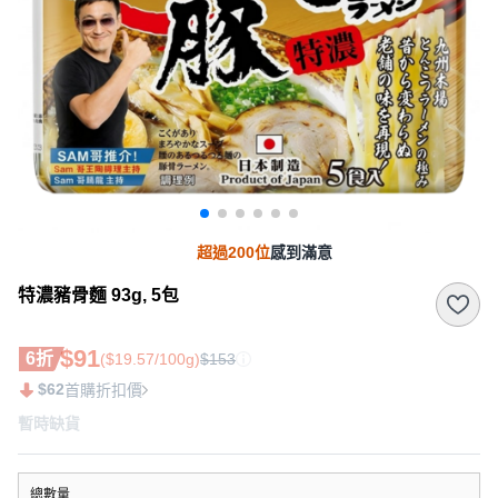
超過200位
感到滿意
特濃豬骨麵 93g, 5包
$91
6折
($19.57/100g)
$153
$62
首購折扣價
暫時缺貨
總數量