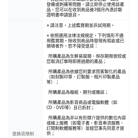
發癢或刺痛等問題，請立即停止使用該產
品，您可以在收到商品後3個月內憑診斷
證明書申請退貨。
※ 請注意，上述鑑賞期並非試用期。
※ 依照適用法律法規規定，下列情形不適
用鑑賞期，除收到商品時發現有瑕疵或已
損壞者外，恕不接受退貨：
· 所購產品為生鮮易腐類、保存期限很短或
您取消訂單時即將過期的產品；
· 所購產品為依據您的要求而客製化的產品
（如刻製印章、訂製服、相片印製產品
等）；
· 所購產品為報紙、期刊或雜誌；
· 所購產品為影音商品或電腦軟體（如
CD、DVD等）且已拆封；
· 所購產品為非以有形媒介提供的數位內容
或線上服務（如電子書、影音串流服務、
訂閱制軟體服務等）並經您事先同意才提
供；
退換貨限制