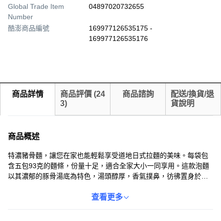
Global Trade Item
04897020732655
Number
酷澎商品編號
169977126535175 -
169977126535176
商品詳情
商品評價
(
24
商品諮詢
配送/換貨/退
3
)
貨說明
商品概述
特濃豬骨麵，讓您在家也能輕鬆享受道地日式拉麵的美味。每袋包
含五包93克的麵條，份量十足，適合全家大小一同享用。這款泡麵
以其濃郁的豚骨湯底為特色，湯頭醇厚，香氣撲鼻，彷彿置身於日
本拉麵店。麵條Q彈有嚼勁，搭配濃郁的湯汁，每一口都是享受。
存放於陰涼乾燥處，方便保存，隨時都能來一碗熱騰騰的拉麵，溫
查看更多
暖您的胃。