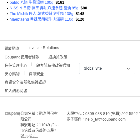
•
paldo 八道 牛骨湯麵 100g
$161
•
NISSIN 日清 拉王 非油炸速食麵 醬油 95g
$80
•
The Mishik 匠人 韓式香辣冷拌麵 138g
$148
•
Maeptaeng 香辣黑胡椒牛肉湯麵 110g
$120
Investor Relations
關於酷澎
Coupang使用者條款
退換貨政策
信任管理中心
顧客隱私權政策通知
Global Site
安心購物
資訊安全
資訊安全及隱私保護認證
加入酷澎商城
公司名稱：酷澎股份有
客服中心：0809-088-810 (免費) / 02-5592-
限公司
電子郵件：help_tw@coupang.com
聯繫地址：11049 台北
市信義區信義路五段7
號13樓之1