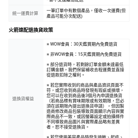
一筆訂單中有數個產品，僅收一次運費(但
統一運費計算
產品可能分次配送)
火箭速配退換貨政策
※ WOW會員：30天鑑賞期內免費退貨
※ 非WOW會員：15天鑑賞期內免費退貨
※ 部分退貨時，若剩餘訂單金額未達最低
訂購金額，我們保留補收去程運費並直接
從退款扣除之權利。
※ 若您實際收到的商品與產品資訊頁面不
符，或您收到商品時發現有瑕疵或損壞，
您可以在收到商品後3個月內申請退換貨
退換貨權益
（若商品標有賞味期限或有效期限，您必
須在該期限內提出退換貨申請），但因製
造商修改商品包裝導致頁面顯示內容與實
際商品不一致，或因螢幕設定或拍攝條件
不同導致商品圖片與實際產品略有差異
者，恕不接受退換貨。
※ 若您使用美容產品時發生過敏、起疹、