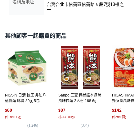
名稱及地址
台灣台北市信義區信義路五段7號13樓之
一
其他顧客一起購買的商品
NISSIN 日清 拉王 非油炸
Sanpo 三寶 棒狀熊本豚骨
HIGASHIMAR
速食麵 豚骨 89g, 5包
風味拉麵 2人份 168.6g, 2
辣豚骨風味拉麵 7
包
80
87
142
$
$
$
(
$18/100g
)
(
$26/100g
)
(
$28/1個
)
(
1,246
)
(
334
)
(
3
)