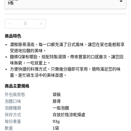
5包
商品特色
濃郁豚骨湯底，每一口都充滿了日式風味，讓您在家也能輕鬆享
受道地拉麵的美味。
麵條Q彈有嚼勁，搭配特製湯頭，帶來豐富的口感層次，讓您回
味無窮，一吃就愛上。
方便快捷的料理方式，只需幾分鐘即可享用，隨時滿足您的味
蕾，是忙碌生活中的美味首選。
商品主要規格
外包裝型態
袋裝
泡麵口味
豚骨
泡麵種類
一般泡麵
保存方式
存放於陰涼乾燥處
每份重量
93g
數量
1袋