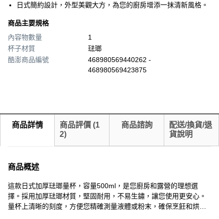
日式簡約設計，外型美觀大方，為您的廚房增添一抹清新風格。
商品主要規格
內容物數量
1
杯子材質
琺瑯
酷澎商品編號
468980569440262 -
468980569423875
商品詳情
商品評價
(
1
商品諮詢
配送/換貨/退
2
)
貨說明
商品概述
這款日式加厚琺瑯量杯，容量500ml，是您廚房和露營的理想選
擇。採用加厚琺瑯材質，堅固耐用，不易生鏽，讓您使用更安心。
量杯上清晰的刻度，方便您精確測量液體或粉末，確保烹飪和烘焙
的準確性。簡約的設計風格，不僅實用，更增添一份日式美感。無