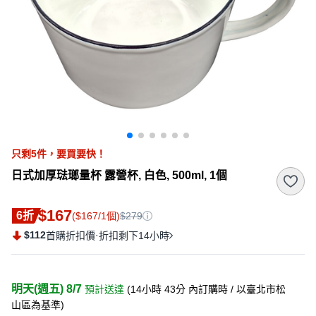
只剩
5
件，
要買要快！
日式加厚琺瑯量杯 露營杯, 白色, 500ml, 1個
$167
6折
($167/1個)
$279
$112
·
首購折扣價
折扣剩下14小時
明天(週五) 8/7
預計送達
(
14小時 43分
內訂購時
/ 以臺北市松
山區為基準
)