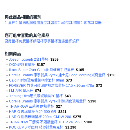
與此商品相關的類別
計量秤
計量湯匙
料理用溫度計
鹽度計/酸度計/甜度計
廚房計時器
您可能會喜歡的其他產品
廚房量杯
刻度量杯
調理杯
康寧量杯
過濾量杯
燒杯
相關商品
•
Joseph Joseph 2合1量杯
$259
•
OXO 輕鬆看量杯
$157
•
iLock Super Over Glass耐熱玻璃手把量杯
$165
•
Corelle Brands 康寧餐具 Pyrex 迪士尼Good Morning米奇量杯
$150
•
Caldin 耐熱玻璃雙倒柄小酒杯 90ml
$73
•
FOREVER 竹蓋可微波耐熱烘焙量杯 17.5 x 10cm 478g
$73
•
LM 力銘 量水杯
$74
•
Jinsung Ultra硬質聚碳酸酯PC量杯
$43
•
Corelle Brands 康寧餐具 Pyrex 耐熱鋼化玻璃量杯
$190
•
TRIARROW 三箭牌 耐熱量杯
$27
•
HARIO 玻璃量杯 MJP-500-GR
$241
•
HARIO 耐熱玻璃量杯 200ml CMJW-200
$275
•
TRIARROW 三箭牌 不鏽鋼量杯 1CUP 24127-1
$108
•
KOCKUMS 考庫姆 琺瑯計量馬克杯
$1,290