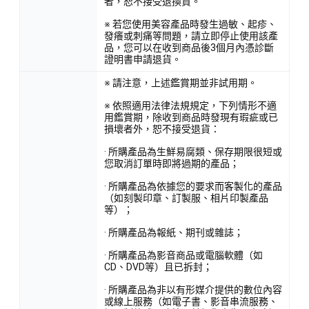
者，恕不接受退換貨。
※ 若您使用美容產品時發生過敏、起疹、
發癢或刺痛等問題，請立即停止使用該產
品，您可以在收到商品後3個月內憑診斷
證明書申請退貨。
※ 請注意，上述鑑賞期並非試用期。
※ 依照適用法律法規規定，下列情形不適
用鑑賞期，除收到商品時發現有瑕疵或已
損壞者外，恕不接受退貨：
· 所購產品為生鮮易腐類、保存期限很短或
您取消訂單時即將過期的產品；
· 所購產品為依據您的要求而客製化的產品
（如刻製印章、訂製服、相片印製產品
等）；
· 所購產品為報紙、期刊或雜誌；
· 所購產品為影音商品或電腦軟體（如
CD、DVD等）且已拆封；
· 所購產品為非以有形媒介提供的數位內容
或線上服務（如電子書、影音串流服務、