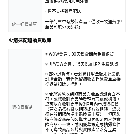
單價格超過$490免運費
- 暫不支援離島配送
一筆訂單中有數個產品，僅收一次運費(但
統一運費計算
產品可能分次配送)
火箭速配退換貨政策
※ WOW會員：30天鑑賞期內免費退貨
※ 非WOW會員：15天鑑賞期內免費退貨
※ 部分退貨時，若剩餘訂單金額未達最低
訂購金額，我們保留補收去程運費並直接
從退款扣除之權利。
※ 若您實際收到的商品與產品資訊頁面不
符，或您收到商品時發現有瑕疵或損壞，
您可以在收到商品後3個月內申請退換貨
退換貨權益
（若商品標有賞味期限或有效期限，您必
須在該期限內提出退換貨申請），但因製
造商修改商品包裝導致頁面顯示內容與實
際商品不一致，或因螢幕設定或拍攝條件
不同導致商品圖片與實際產品略有差異