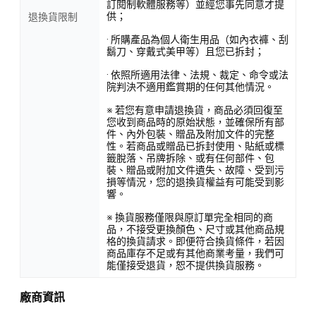
訂閱制軟體服務等）並經您事先同意才提
供；
退換貨限制
· 所購產品為個人衛生用品（如內衣褲、刮
鬍刀、穿戴式美甲等）且您已拆封；
· 依照所適用法律、法規、裁定、命令或法
院判決不適用鑑賞期的任何其他情況。
※ 若您有意申請退換貨，商品必須回復至
您收到商品時的原始狀態，並確保所有部
件、內外包裝、贈品及附加文件的完整
性。若商品或贈品已拆封使用、貼紙或標
籤脫落、吊牌拆除、或有任何部件、包
裝、贈品或附加文件遺失、故障、受到污
損等情況，您的退換貨權益有可能受到影
響。
※ 換貨服務僅限與原訂單完全相同的商
品，不接受更換顏色、尺寸或其他商品規
格的換貨請求。即便符合換貨條件，若因
商品庫存不足或有其他商業考量，我們可
能僅接受退貨，恕不提供換貨服務。
廠商資訊