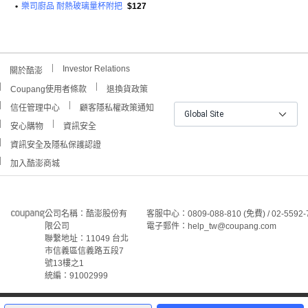
•
樂司廚品 耐熱玻璃量杯附把
$127
Investor Relations
關於酷澎
Coupang使用者條款
退換貨政策
信任管理中心
顧客隱私權政策通知
Global Site
安心購物
資訊安全
資訊安全及隱私保護認證
加入酷澎商城
公司名稱：酷澎股份有
客服中心：0809-088-810 (免費) / 02-5592-
限公司
電子郵件：help_tw@coupang.com
聯繫地址：11049 台北
市信義區信義路五段7
號13樓之1
統編：91002999
5
©Coupang Taiwan Co., Ltd. 保留所有權利。