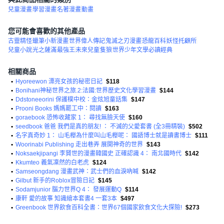
兒童漫畫
學習漫畫
名著漫畫
動畫
您可能會喜歡的其他產品
古靈精怪
蠟筆小新漫畫
世界偉人傳記
鬼滅之刃漫畫
恐龍百科
妖怪托顧所
兒童小說
光之薩滿
最強王
未來兒童
隻狼
世界少年文學必讀經典
相關商品
•
Hyoreewon 漂亮女孩的秘密日記
$118
•
Bonihani神秘世界之旅.2:法國:世界歷史文化學習漫畫
$144
•
Ddstoneeorini 保護樸中校：金炫旭童話集
$147
•
Prooni Books 媽媽罷工中：閱讀
$163
•
goraebook 恐怖收藏家 1： 尋找無臉天使
$160
•
seedbook 爸爸 我們是真的朋友! ： 不滅的父愛套書 (全3冊精裝)
$502
•
名字真奇妙 1： 山毛櫸為什麼叫山毛櫸呢： 國語博士就是讀書博士
$111
•
Woorinabi Publishing 走出巷弄 展開神奇的世界
$143
•
Noksaekjipangi 李賢世的漫畫韓國史 正確認識 4： 南北國時代
$142
•
Kkumteo 義氣凜然的白老虎
$124
•
Samseongdang 漫畫武神：武士們的血淚吶喊
$142
•
Gilbut 新手的Roblox冒險日記
$145
•
Sodamjunior 腦力世界Q 4： 發展運動Q
$114
•
康軒 愛的故事 知識繪本套書4 一套3本
$497
•
Greenbook 世界飲食百科全書：世界67個國家飲食文化大探險!
$273