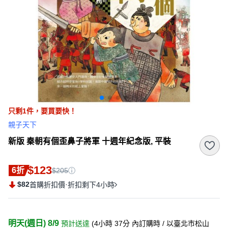
只剩
1
件，
要買要快！
親子天下
新版 秦朝有個歪鼻子將軍 十週年紀念版, 平裝
$123
6折
$205
$82
·
首購折扣價
折扣剩下4小時
明天(週日) 8/9
預計送達
(
4小時 37分
內訂購時
/ 以臺北市松山