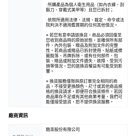
· 所購產品為個人衛生用品（如內衣褲、刮
鬍刀、穿戴式美甲等）且您已拆封；
· 依照所適用法律、法規、裁定、命令或法
院判決不適用鑑賞期的任何其他情況。
※ 若您有意申請退換貨，商品必須回復至
您收到商品時的原始狀態，並確保所有部
件、內外包裝、贈品及附加文件的完整
性。若商品或贈品已拆封使用、貼紙或標
籤脫落、吊牌拆除、或有任何部件、包
裝、贈品或附加文件遺失、故障、受到污
損等情況，您的退換貨權益有可能受到影
響。
※ 換貨服務僅限與原訂單完全相同的商
品，不接受更換顏色、尺寸或其他商品規
格的換貨請求。即便符合換貨條件，若因
商品庫存不足或有其他商業考量，我們可
能僅接受退貨，恕不提供換貨服務。
廠商資訊
酷澎股份有限公司