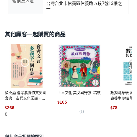
名稱及地址
台灣台北市信義區信義路五段7號13樓之
一
其他顧客一起購買的商品
螢火蟲 會考素養作文突圍
上人文化 美女與野獸, 精裝
數獨隨身玩:騎士級
套書：古代文化常識、閱
讀養生 遊目族, Ni
105
$
讀素養解題、閱讀策略 會
266
78
$
$
考衝刺必備, 會考文言多義
(
1
)
0
字一網打盡
(
3
)
與此商品相關的類別