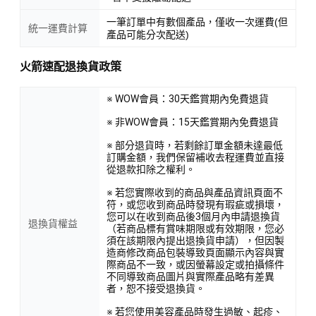
一筆訂單中有數個產品，僅收一次運費(但
統一運費計算
產品可能分次配送)
火箭速配退換貨政策
※ WOW會員：30天鑑賞期內免費退貨
※ 非WOW會員：15天鑑賞期內免費退貨
※ 部分退貨時，若剩餘訂單金額未達最低
訂購金額，我們保留補收去程運費並直接
從退款扣除之權利。
※ 若您實際收到的商品與產品資訊頁面不
符，或您收到商品時發現有瑕疵或損壞，
您可以在收到商品後3個月內申請退換貨
退換貨權益
（若商品標有賞味期限或有效期限，您必
須在該期限內提出退換貨申請），但因製
造商修改商品包裝導致頁面顯示內容與實
際商品不一致，或因螢幕設定或拍攝條件
不同導致商品圖片與實際產品略有差異
者，恕不接受退換貨。
※ 若您使用美容產品時發生過敏、起疹、