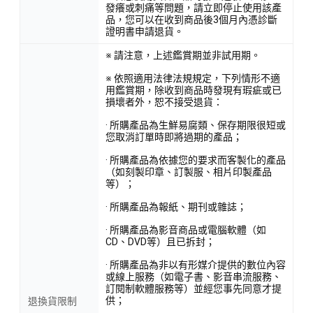
發癢或刺痛等問題，請立即停止使用該產
品，您可以在收到商品後3個月內憑診斷
證明書申請退貨。
※ 請注意，上述鑑賞期並非試用期。
※ 依照適用法律法規規定，下列情形不適
用鑑賞期，除收到商品時發現有瑕疵或已
損壞者外，恕不接受退貨：
· 所購產品為生鮮易腐類、保存期限很短或
您取消訂單時即將過期的產品；
· 所購產品為依據您的要求而客製化的產品
（如刻製印章、訂製服、相片印製產品
等）；
· 所購產品為報紙、期刊或雜誌；
· 所購產品為影音商品或電腦軟體（如
CD、DVD等）且已拆封；
· 所購產品為非以有形媒介提供的數位內容
或線上服務（如電子書、影音串流服務、
訂閱制軟體服務等）並經您事先同意才提
供；
退換貨限制