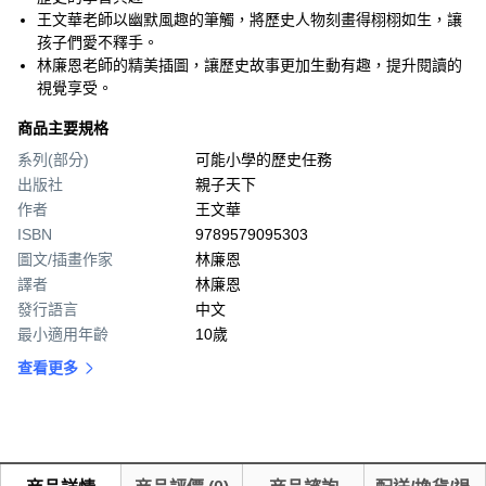
王文華老師以幽默風趣的筆觸，將歷史人物刻畫得栩栩如生，讓
孩子們愛不釋手。
林廉恩老師的精美插圖，讓歷史故事更加生動有趣，提升閱讀的
視覺享受。
商品主要規格
系列(部分)
可能小學的歷史任務
出版社
親子天下
作者
王文華
ISBN
9789579095303
圖文/插畫作家
林廉恩
譯者
林廉恩
發行語言
中文
最小適用年齡
10歲
查看更多