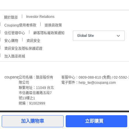
Investor Relations
關於酷澎
Coupang使用者條款
退換貨政策
信任管理中心
顧客隱私權政策通知
Global Site
安心購物
資訊安全
資訊安全及隱私保護認證
加入酷澎商城
公司名稱：酷澎股份有
客服中心：0809-088-810 (免費) / 02-5592-
限公司
電子郵件：help_tw@coupang.com
聯繫地址：11049 台北
市信義區信義路五段7
號13樓之1
統編：91002999
1
©Coupang Taiwan Co., Ltd. 保留所有權利。
本網站上顯示的所有商標、標誌和服務標誌均為酷澎股份有
加入購物車
立即購買
限公司和/或其在美國和其他國家/地區註冊之關聯公司之所
屬財產。