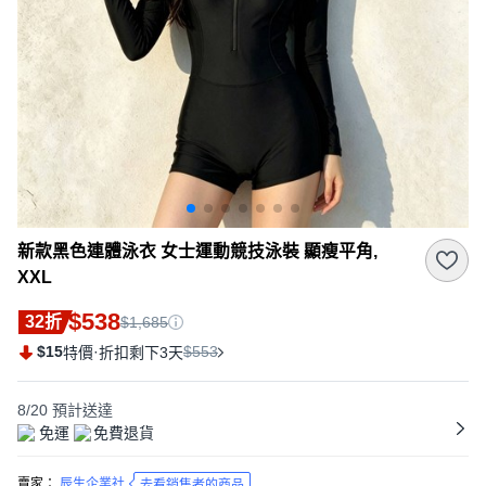
新款黑色連體泳衣 女士運動競技泳裝 顯瘦平角,
XXL
$538
32折
$1,685
$15
·
$553
特價
折扣剩下3天
8/20
預計送達
免運
免費退貨
賣家：
辰生企業社
去看銷售者的商品