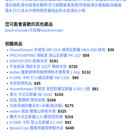
潛水頭套/潛水帽
潛水腰帶/浮力調整器
氧氣筒/呼吸器
潛水電腦錶/測量器
潛水刀/工具
水中照明燈
防霧用品
防水袋
潛水小物
您可能會喜歡的其他產品
black-monster
花短褲
blackmonster
相關商品
•
HouseKeeper 妙管家 MR.GAS 通用瓦斯罐 HKG-006 綠色
$30
•
PRO KAMPING 領航家 高山瓦斯罐 PK-110
$59
•
KINGSFORD 經典木炭
$161
•
牛皮紙袋 塊狀木炭 3公斤 傳統木炭
$720
•
weber 露營燒烤用燒烤烤桃木煙熏塊 1.4kg
$132
•
K-ONE 卡旺 打火機瓦斯罐 SW-13SL
$90
•
木炭助燃用品
$45
•
HouseKeeper 妙管家 安控防爆瓦斯罐 V-001 3個
$81
•
東元 卡式瓦斯罐 BE-0192
$104
•
岳紘 黑鑽牌 環保炭精
$168
•
兄妹長袖防曬泳衣+泳褲(無泳帽)
$175
•
weber 威焙 煙燻山核桃木塊
$325
•
雙虎卡式瓦斯罐(3入)雙安控防爆
$119
•
K-ONE 卡旺 登山瓦斯罐 K1-450
$93
•
IguassCoal 露營用優質桉樹木炭
$449