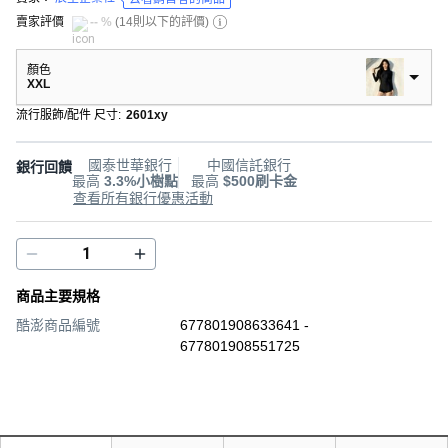
賣家評價
-- %
(
14則以下的評價
)
顏色
XXL
流行服飾/配件 尺寸
:
2601xy
國泰世華銀行
中國信託銀行
銀行回饋
最高
3.3%小樹點
最高
$500刷卡金
查看所有銀行優惠活動
商品主要規格
酷澎商品編號
677801908633641 -
677801908551725