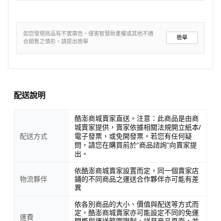
如您發現商品有不實廣告、侵害智慧財產權或其他不適
檢舉
合銷售之情形，請提出檢舉
配送說明
酷澎商城賣家直送。注意：此商品是由商
城賣家提供，賣家依據相關法規開立紙本/
配送方式
電子發票，或免開發票。若您有任何疑
問，請您在購買前於“商品諮詢”向賣家提
出。
依酷澎商城賣家設置而定，同一個賣家店
物流夥伴
鋪的不同商品之運送合作夥伴亦可能有差
異
依各別商品的大小、價值與配送等方式而
定，酷澎商城賣家亦可能設定不同的免運
運費
門檻與運送範圍限制，詳見商品頁面，並