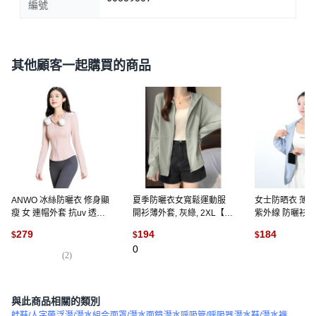
編號
其他顧客一起購買的商品
ANWO 冰絲防曬衣 修身顯
夏季防曬衣女寬鬆運動服
女士防晒衣 薄
瘦 女 連帽外套 抗uv 透氣
開衫薄外套, 灰綠, 2XL【建
紫外線 防曬衫 
不起球 冰絲涼感防曬衣
議135-150斤】
絲外套
279
194
184
$
$
$
UPF50+ 防曬衣 涼感外套
0
防曬外套 運動衣 女 騎行外
(
2
)
(
2
)
套
與此商品相關的類別
蛙鞋/人字帶
浮潛/潛水組合
面罩/潛水面鏡
潛水呼吸管/呼吸器
潛水鞋/潛水襪