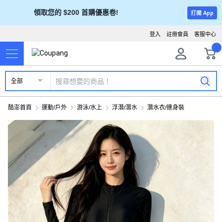
領取您的 $200 首購優惠卷!
打開 App
登入
註冊會員
客服中心
全部
酷澎首頁
運動/戶外
游泳/水上
浮潛/潛水
潛水衣/連身裝