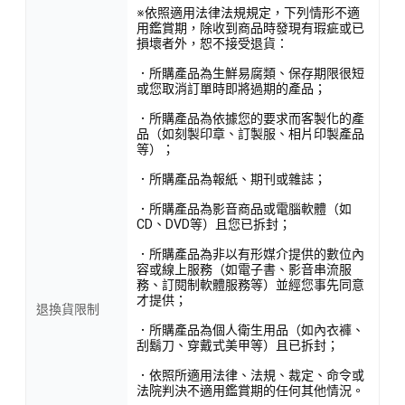
※依照適用法律法規規定，下列情形不適
用鑑賞期，除收到商品時發現有瑕疵或已
損壞者外，恕不接受退貨：
．所購產品為生鮮易腐類、保存期限很短
或您取消訂單時即將過期的產品；
．所購產品為依據您的要求而客製化的產
品（如刻製印章、訂製服、相片印製產品
等）；
．所購產品為報紙、期刊或雜誌；
．所購產品為影音商品或電腦軟體（如
CD、DVD等）且您已拆封；
．所購產品為非以有形媒介提供的數位內
容或線上服務（如電子書、影音串流服
務、訂閱制軟體服務等）並經您事先同意
才提供；
退換貨限制
．所購產品為個人衛生用品（如內衣褲、
刮鬍刀、穿戴式美甲等）且已拆封；
．依照所適用法律、法規、裁定、命令或
法院判決不適用鑑賞期的任何其他情況。