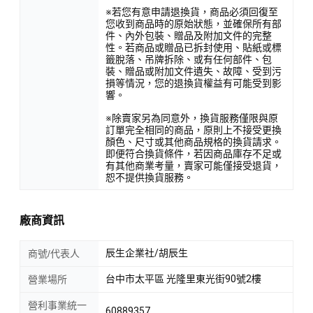
※若您有意申請退換貨，商品必須回復至
您收到商品時的原始狀態，並確保所有部
件、內外包裝、贈品及附加文件的完整
性。若商品或贈品已拆封使用、貼紙或標
籤脫落、吊牌拆除、或有任何部件、包
裝、贈品或附加文件遺失、故障、受到污
損等情況，您的退換貨權益有可能受到影
響。
※除賣家另為同意外，換貨服務僅限與原
訂單完全相同的商品，原則上不接受更換
顏色、尺寸或其他商品規格的換貨請求。
即便符合換貨條件，若因商品庫存不足或
有其他商業考量，賣家可能僅接受退貨，
恕不提供換貨服務。
廠商資訊
辰生企業社/胡辰生
商號/代表人
台中市太平區 光隆里東光街90號2樓
營業場所
營利事業統一
60889357