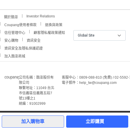
Investor Relations
關於酷澎
Coupang使用者條款
退換貨政策
信任管理中心
顧客隱私權政策通知
Global Site
安心購物
資訊安全
資訊安全及隱私保護認證
加入酷澎商城
公司名稱：酷澎股份有
客服中心：0809-088-810 (免費) / 02-5592-
限公司
電子郵件：help_tw@coupang.com
聯繫地址：11049 台北
市信義區信義路五段7
號13樓之1
統編：91002999
©Coupang Taiwan Co., Ltd. 保留所有權利。
本網站上顯示的所有商標、標誌和服務標誌均為酷澎股份有
加入購物車
立即購買
限公司和/或其在美國和其他國家/地區註冊之關聯公司之所
屬財產。