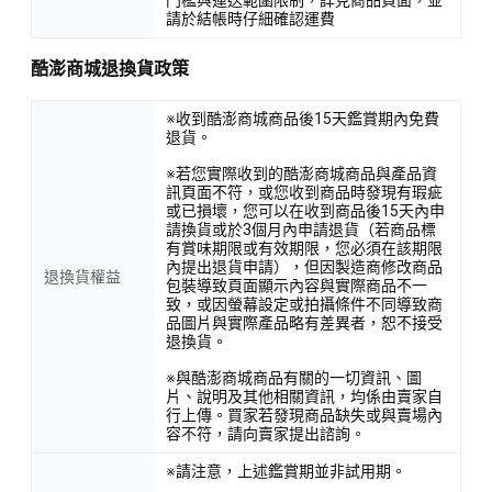
請於結帳時仔細確認運費
酷澎商城退換貨政策
※收到酷澎商城商品後15天鑑賞期內免費
退貨。
※若您實際收到的酷澎商城商品與產品資
訊頁面不符，或您收到商品時發現有瑕疵
或已損壞，您可以在收到商品後15天內申
請換貨或於3個月內申請退貨（若商品標
有賞味期限或有效期限，您必須在該期限
內提出退貨申請），但因製造商修改商品
退換貨權益
包裝導致頁面顯示內容與實際商品不一
致，或因螢幕設定或拍攝條件不同導致商
品圖片與實際產品略有差異者，恕不接受
退換貨。
※與酷澎商城商品有關的一切資訊、圖
片、說明及其他相關資訊，均係由賣家自
行上傳。買家若發現商品缺失或與賣場內
容不符，請向賣家提出諮詢。
※請注意，上述鑑賞期並非試用期。