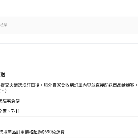
出檢舉
直送
客提交火箭跨境訂單後，境外賣家會收到訂單內容並直接配送商品給顧客
供。）
 黑貓宅急便
全家、7-11
箭跨境商品訂單價格超過$690免運費