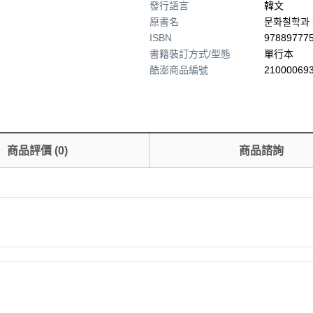
發行語言
韓文
原書名
문화철학과
ISBN
97889777
書籍裝訂方式/型態
單行本
酷澎商品編號
210000693
商品評價
(
0
)
商品諮詢