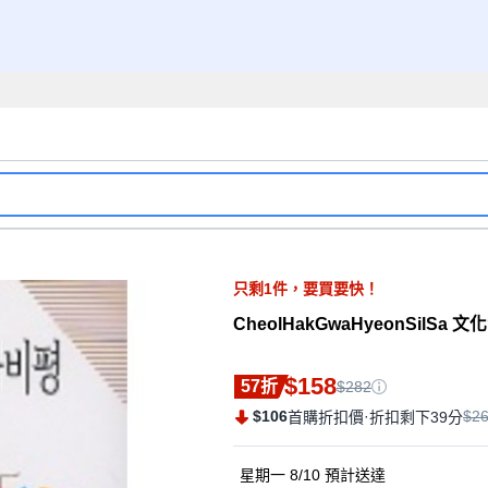
只剩
1
件，
要買要快！
CheolHakGwaHyeonSilSa
$158
57折
$282
$106
·
$2
首購折扣價
折扣剩下39分
星期一 8/10
預計送達