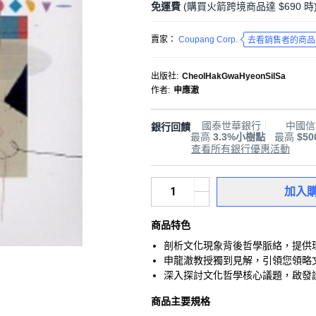
免運費
(購買火箭跨境商品達 $690 時
賣家：
Coupang Corp.
去看銷售者的商品
出版社
:
CheolHakGwaHyeonSilSa
作者
:
申應澈
國泰世華銀行
中國信
銀行回饋
最高
3.3%小樹點
最高
$5
查看所有銀行優惠活動
加入
商品特色
剖析文化現象背後哲學脈絡，提供
申龍澈教授獨到見解，引領您領略
深入探討文化哲學核心議題，啟發
商品主要規格