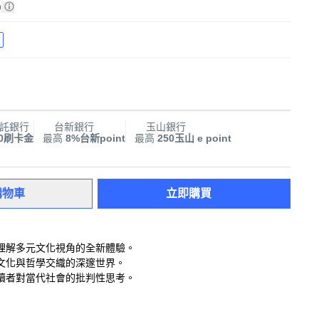
)
託銀行
台新銀行
玉山銀行
00刷卡金
最高
8%台新point
最高
250玉山 e point
購物車
立即購買
理解多元文化視角的全新體驗。
文化與哲學交織的深邃世界。
讀者對當代社會的批判性思考。