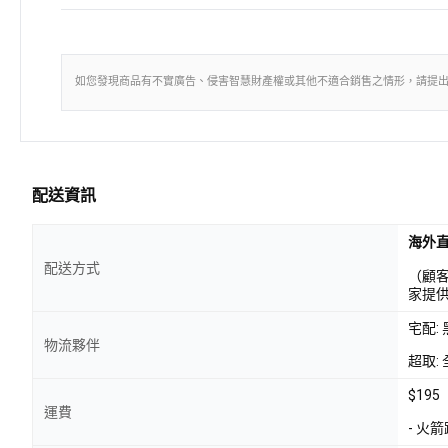
如您發現商品有不實廣告、侵害智慧財產權或其他不適合銷售之情形，請提
配送資訊
海外
配送方式
（顧
家提
宅配:
物流夥伴
超取: 
$195
運費
- 火