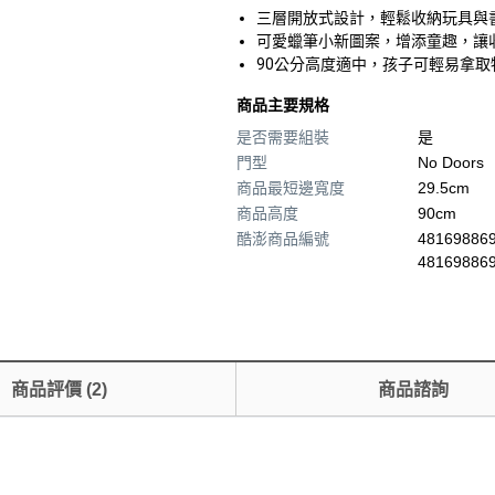
三層開放式設計，輕鬆收納玩具與
可愛蠟筆小新圖案，增添童趣，讓
90公分高度適中，孩子可輕易拿
商品主要規格
是否需要組裝
是
門型
No Doors
商品最短邊寬度
29.5cm
商品高度
90cm
酷澎商品編號
481698869
48169886
商品評價
(
2
)
商品諮詢