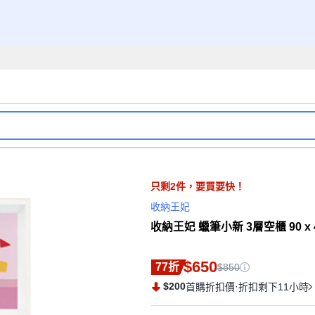
只剩
2
件，
要買要快！
收納王妃
收納王妃 蠟筆小新 3層空櫃 90 x 42
$650
77折
$850
$200
·
首購折扣價
折扣剩下11小時