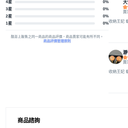
4星
0
%
大
3星
0
%
賣
2星
0
%
收納王妃 蠟筆小
1星
0
%
酷澎上販售之同一商品的商品評價，商品賣家可能有所不同。
商品評價管理原則
瀞
賣
收納王妃 蠟筆小
商品諮詢