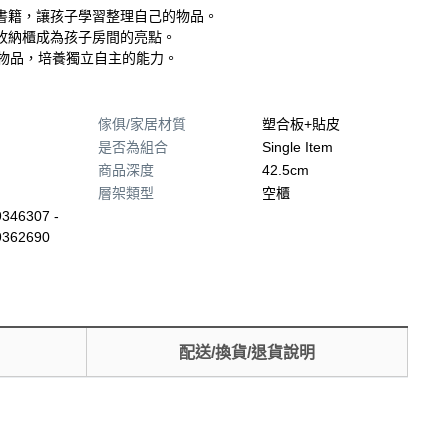
書籍，讓孩子學習整理自己的物品。
收納櫃成為孩子房間的亮點。
取物品，培養獨立自主的能力。
傢俱/家居材質
塑合板+貼皮
是否為組合
Single Item
商品深度
42.5cm
層架類型
空櫃
346307 -
9362690
配送/換貨/退貨說明