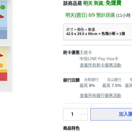
免運費
該商品是
明天 到貨,
明天(週日) 8/9
預計送達
(
11小時 
尺寸 × 顏色 × 數量
42.5 x 29.5 x 90cm × 色塊小新 × 1個
刷卡優惠
王道卡
中信LINE Pay Visa卡
查看所有刷卡優惠活動
銀行回饋
台新銀行
玉山銀行
最高
8%
最高
7.5%
最
查看所有銀行優惠活動
加入
商品特色