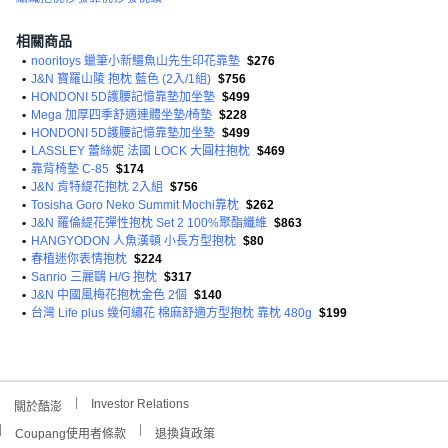
相關商品
•
nooritoys 蠟筆小新鱷魚山先生印花靠墊
$276
•
J&N 寶羅山陵 抱枕 藍色 (2入/1組)
$756
•
HONDONI 5D護腰記憶靠墊加坐墊
$499
•
Mega 加厚四季舒適連體坐墊/椅墊
$228
•
HONDONI 5D護腰記憶靠墊加坐墊
$499
•
LASSLEY 蕾絲妮 法國 LOCK 大圓柱抱枕
$469
•
靠背椅墊 C-85
$174
•
J&N 肯特緹花抱枕 2入組
$756
•
Tosisha Goro Neko Summit Mochi靠枕
$262
•
J&N 羅倫緹花彈性抱枕 Set 2 100%聚酯纖維
$863
•
HANGYODON 人魚漢頓 小長方型抱枕
$80
•
春植迷你表情抱枕
$224
•
Sanrio 三麗鷗 H/G 抱枕
$317
•
J&N 中國風梅花抱枕金色 2個
$140
•
台灣 Life plus 幾何繡花 棉麻舒適方型抱枕 靠枕 480g
$199
Investor Relations
關於酷澎
Coupang使用者條款
退換貨政策