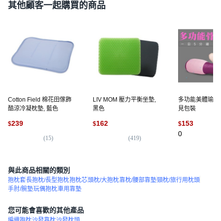
其他顧客一起購買的商品
Cotton Field 棉花田傢飾
LIV MOM 壓力平衡坐墊,
多功能美體瑜珈骨
酷涼冷凝枕墊, 藍色
黑色
見包裝
239
162
153
$
$
$
0
(
15
)
(
419
)
與此商品相關的類別
抱枕套
長抱枕/長型抱枕
抱枕芯
頭枕/大抱枕
靠枕/腰部靠墊
頸枕/旅行用枕頭
手肘/腕墊
玩偶抱枕
車用靠墊
您可能會喜歡的其他產品
編織抱枕
沙發靠枕
沙發枕頭