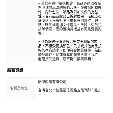
※ 若您有意申請退換貨，商品必須回復至
您收到商品時的原始狀態，並確保所有部
件、內外包裝、贈品及附加文件的完整
性。若商品或贈品已拆封使用、貼紙或標
籤脫落、吊牌拆除、或有任何部件、包
裝、贈品或附加文件遺失、故障、受到污
損等情況，您的退換貨權益有可能受到影
響。
※ 換貨服務僅限與原訂單完全相同的商
品，不接受更換顏色、尺寸或其他商品規
格的換貨請求。即便符合換貨條件，若因
商品庫存不足或有其他商業考量，我們可
能僅接受退貨，恕不提供換貨服務。
廠商資訊
酷澎股份有限公司
名稱及地址
台灣台北市信義區信義路五段7號13樓之
一