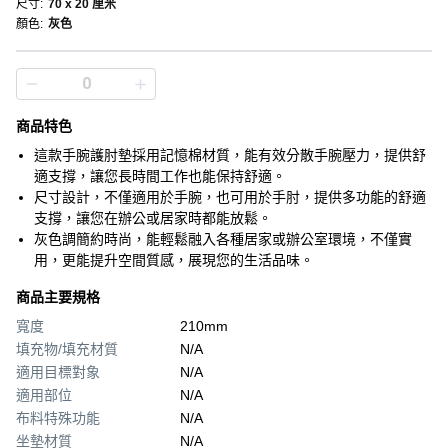
尺寸
:
70 x 20 厘米
顏色
:
灰色
商品特色
這款手腕護肘墊採用記憶棉材質，能有效分散手腕壓力，提供舒
適支撐，讓您長時間工作也能保持舒適。
尺寸設計，不僅適用於手腕，也可用於手肘，提供多功能的舒適
支撐，讓您在辦公或居家時都能放鬆。
灰色調簡約時尚，能輕鬆融入各種居家或辦公室環境，不僅實
用，更能提升空間質感，展現您的生活品味。
商品主要規格
寬度
210mm
填充物/填充材質
N/A
適用目標對象
N/A
適用部位
N/A
布料特殊功能
N/A
坐墊材質
N/A