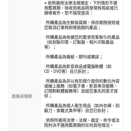
※ 依照適用法律法規規定，下列情形不適
用鑑賞期，除收到商品時發現有瑕疵或已
損壞者外，恕不接受退貨：
· 所購產品為生鮮易腐類、保存期限很短或
您取消訂單時即將過期的產品；
· 所購產品為依據您的要求而客製化的產品
（如刻製印章、訂製服、相片印製產品
等）；
· 所購產品為報紙、期刊或雜誌；
· 所購產品為影音商品或電腦軟體（如
CD、DVD等）且已拆封；
· 所購產品為非以有形媒介提供的數位內容
或線上服務（如電子書、影音串流服務、
訂閱制軟體服務等）並經您事先同意才提
供；
退換貨限制
· 所購產品為個人衛生用品（如內衣褲、刮
鬍刀、穿戴式美甲等）且您已拆封；
· 依照所適用法律、法規、裁定、命令或法
院判決不適用鑑賞期的任何其他情況。