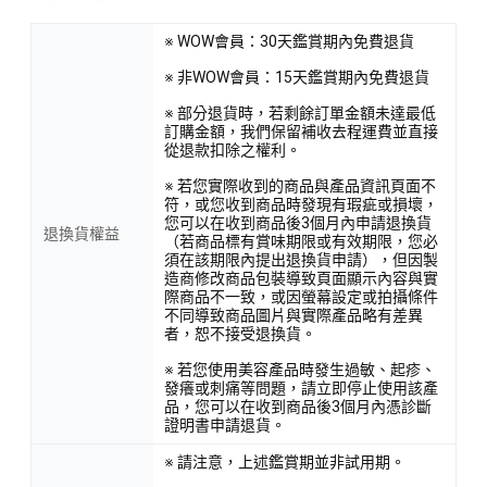
※ WOW會員：30天鑑賞期內免費退貨
※ 非WOW會員：15天鑑賞期內免費退貨
※ 部分退貨時，若剩餘訂單金額未達最低
訂購金額，我們保留補收去程運費並直接
從退款扣除之權利。
※ 若您實際收到的商品與產品資訊頁面不
符，或您收到商品時發現有瑕疵或損壞，
您可以在收到商品後3個月內申請退換貨
退換貨權益
（若商品標有賞味期限或有效期限，您必
須在該期限內提出退換貨申請），但因製
造商修改商品包裝導致頁面顯示內容與實
際商品不一致，或因螢幕設定或拍攝條件
不同導致商品圖片與實際產品略有差異
者，恕不接受退換貨。
※ 若您使用美容產品時發生過敏、起疹、
發癢或刺痛等問題，請立即停止使用該產
品，您可以在收到商品後3個月內憑診斷
證明書申請退貨。
※ 請注意，上述鑑賞期並非試用期。