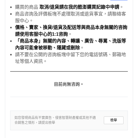
購買的商品
取消/退貨請在我的酷澎購買記錄中申請
。
商品咨詢及評價板塊不處理取消或退貨事宜，請聯絡客
服中心。
價格、賣家、換貨/退貨及配送等與商品本身無關的咨詢
請使用客服中心的1:1咨詢
。
「商品本身」無關的內容、轉讓、廣告、辱罵、洗版等
內容可能會被移動、隱藏或刪除
。
請不要在公開的咨詢板塊中留下您的電話號碼、郵箱地
址等個人資訊。
目前尚無咨詢。
如您發現商品有不實廣告、侵害智慧財產權或其他不適
檢舉
合銷售之情形，請提出檢舉