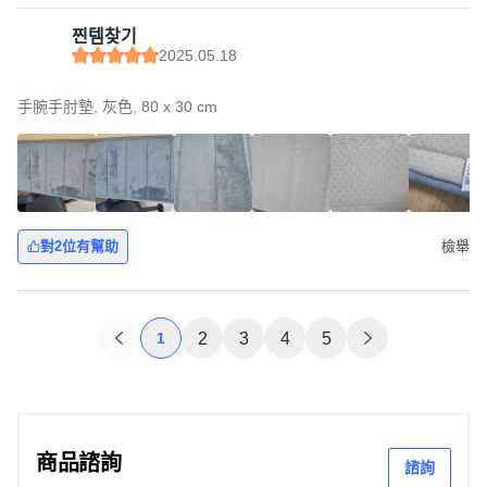
찐템찾기
2025.05.18
手腕手肘墊, 灰色, 80 x 30 cm
對2位有幫助
檢舉
1
2
3
4
5
商品諮詢
諮詢