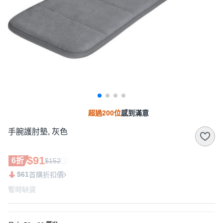
超過200位
感到滿意
手腕護肘墊, 灰色
$91
6折
$152
$61
首購折扣價
暫時缺貨