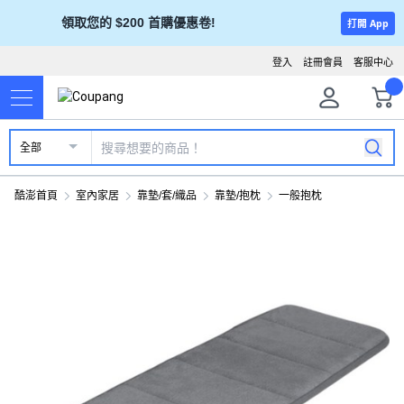
領取您的 $200 首購優惠卷!
打開 App
登入
註冊會員
客服中心
全部
酷澎首頁
室內家居
靠墊/套/織品
靠墊/抱枕
一般抱枕