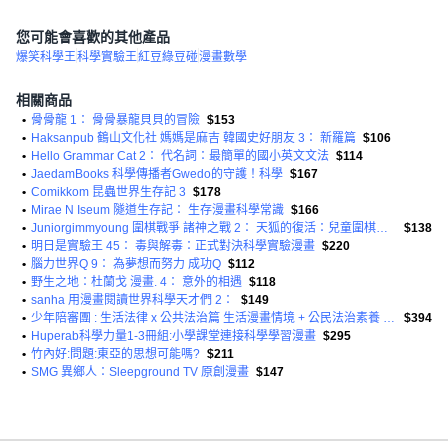
您可能會喜歡的其他產品
爆笑科學王
科學實驗王
紅豆綠豆碰
漫畫數學
相關商品
•
骨骨龍 1： 骨骨暴龍貝貝的冒險
$153
•
Haksanpub 鶴山文化社 媽媽是麻吉 韓國史好朋友 3： 新羅篇
$106
•
Hello Grammar Cat 2： 代名詞：最簡單的國小英文文法
$114
•
JaedamBooks 科學傳播者Gwedo的守護！科學
$167
•
Comikkom 昆蟲世界生存記 3
$178
•
Mirae N Iseum 隧道生存記： 生存漫畫科學常識
$166
•
Juniorgimmyoung 圍棋戰爭 諸神之戰 2： 天狐的復活：兒童圍棋學習漫畫
$138
•
明日是實驗王 45： 毒與解毒：正式對決科學實驗漫畫
$220
•
腦力世界Q 9： 為夢想而努力 成功Q
$112
•
野生之地：杜蘭戈 漫畫. 4： 意外的相遇
$118
•
sanha 用漫畫閱讀世界科學天才們 2：
$149
•
少年陪審團 : 生活法律 x 公共法治篇 生活漫畫情境 + 公民法治素養 避開無所不在的犯罪地雷 共兩冊
$394
•
Huperab科學力量1-3冊組:小學課堂連接科學學習漫畫
$295
•
竹內好:問題:東亞的思想可能嗎?
$211
•
SMG 異鄉人：Sleepground TV 原創漫畫
$147