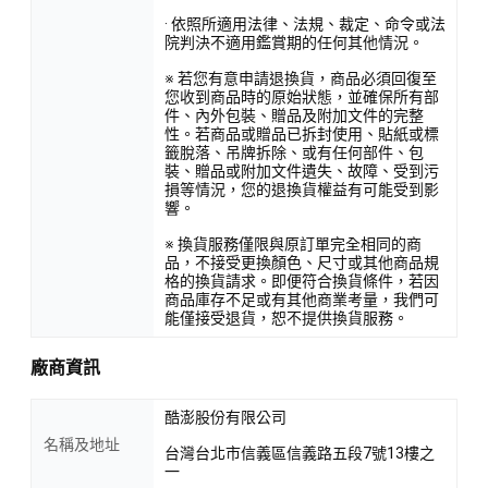
· 依照所適用法律、法規、裁定、命令或法
院判決不適用鑑賞期的任何其他情況。
※ 若您有意申請退換貨，商品必須回復至
您收到商品時的原始狀態，並確保所有部
件、內外包裝、贈品及附加文件的完整
性。若商品或贈品已拆封使用、貼紙或標
籤脫落、吊牌拆除、或有任何部件、包
裝、贈品或附加文件遺失、故障、受到污
損等情況，您的退換貨權益有可能受到影
響。
※ 換貨服務僅限與原訂單完全相同的商
品，不接受更換顏色、尺寸或其他商品規
格的換貨請求。即便符合換貨條件，若因
商品庫存不足或有其他商業考量，我們可
能僅接受退貨，恕不提供換貨服務。
廠商資訊
酷澎股份有限公司
名稱及地址
台灣台北市信義區信義路五段7號13樓之
一