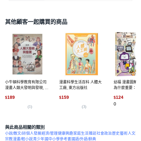
其他顧客一起購買的商品
小牛頓科學教育有限公司
漫畫科學生活百科 人體大
幼福 漫畫圖解一
漫畫人類大發明與發現, 平
工廠, 東方出版社
為什麼重要：A
裝書
決未來難題的助力
189
159
124
$
$
$
創, 趙貞怡/ 陳
0
(
1
)
(
3
)
與此商品相關的類別
小說/散文/詩
個人發展
經濟/管理
健康興趣
家庭生活
雜誌
社會政治
歷史
藝術
人文
宗教
漫畫/輕小說
青少年
國中小學參考書
國語/外語/辭典