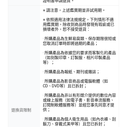
證明書申請退貨。
※ 請注意，上述鑑賞期並非試用期。
※ 依照適用法律法規規定，下列情形不適
用鑑賞期，除收到商品時發現有瑕疵或已
損壞者外，恕不接受退貨：
· 所購產品為生鮮易腐類、保存期限很短或
您取消訂單時即將過期的產品；
· 所購產品為依據您的要求而客製化的產品
（如刻製印章、訂製服、相片印製產品
等）；
· 所購產品為報紙、期刊或雜誌；
· 所購產品為影音商品或電腦軟體（如
CD、DVD等）且已拆封；
· 所購產品為非以有形媒介提供的數位內容
或線上服務（如電子書、影音串流服務、
訂閱制軟體服務等）並經您事先同意才提
供；
退換貨限制
· 所購產品為個人衛生用品（如內衣褲、刮
鬍刀、穿戴式美甲等）且您已拆封；