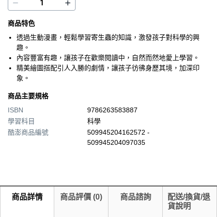
商品特色
透過生動漫畫，輕鬆學習寄生蟲的知識，激發孩子對科學的興
趣。
內容豐富有趣，讓孩子在歡樂閱讀中，自然而然地愛上學習。
精美繪圖搭配引人入勝的劇情，讓孩子彷彿身歷其境，加深印
象。
商品主要規格
ISBN
9786263583887
學習科目
科學
酷澎商品編號
509945204162572 -
509945204097035
商品詳情
商品評價
(
0
)
商品諮詢
配送/換貨/退
貨說明