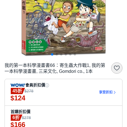
我的第一本科學漫畫書66：寄生蟲大作戰1, 我的第
一本科學漫畫書, 三采文化, Gomdori co., 1本
會員折扣價
45折
$278
享受折扣
124
$
首購折扣價
6折
$278
166
$