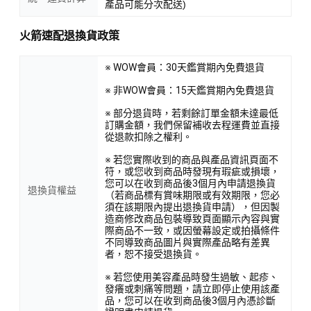
產品可能分次配送)
火箭速配退換貨政策
※ WOW會員：30天鑑賞期內免費退貨
※ 非WOW會員：15天鑑賞期內免費退貨
※ 部分退貨時，若剩餘訂單金額未達最低
訂購金額，我們保留補收去程運費並直接
從退款扣除之權利。
※ 若您實際收到的商品與產品資訊頁面不
符，或您收到商品時發現有瑕疵或損壞，
您可以在收到商品後3個月內申請退換貨
退換貨權益
（若商品標有賞味期限或有效期限，您必
須在該期限內提出退換貨申請），但因製
造商修改商品包裝導致頁面顯示內容與實
際商品不一致，或因螢幕設定或拍攝條件
不同導致商品圖片與實際產品略有差異
者，恕不接受退換貨。
※ 若您使用美容產品時發生過敏、起疹、
發癢或刺痛等問題，請立即停止使用該產
品，您可以在收到商品後3個月內憑診斷