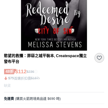
慾望的救贖：罪惡之城平裝本, Createspace獨立
發布平台
$112
48折
$236
$75
$187
首購折扣價
缺貨
免運費
(購買火箭跨境商品達 $690 時)