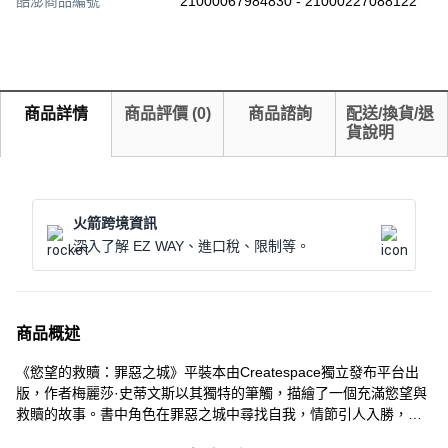
酷澎商品編號
21000067984830 - 21000227088122
商品詳情
商品評價
(
0
)
商品諮詢
配送/換貨/退
貨說明
火箭跨境資訊
深入了解 EZ WAY、進口稅、限制等。
商品概述
《慾望的救贖：罪惡之城》平裝本由Createspace獨立發布平台出
版，作者梅麗莎·史蒂文斯以其獨特的筆觸，描繪了一個充滿慾望與
救贖的故事。書中角色在罪惡之城中尋找自我，情節引人入勝，情
感真摯動人。此書以英語寫成，紙質書的裝訂方式，方便讀者隨時