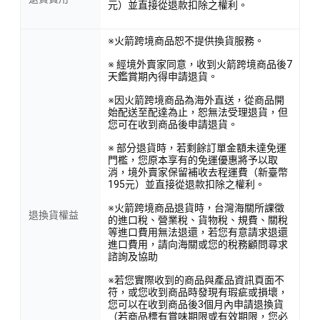
元）並直接從退款扣除之權利。
※火箭跨境商品恕不提供換貨服務。
※ 經境外賣家同意，收到火箭跨境商品後7
天鑑賞期內得申請退貨。
※因火箭跨境商品為海外直送，從商品開
始配送至配達為止，恕無法受理退貨，但
您可在收到商品後申請退貨。
※ 部分退貨時，若剩餘訂單金額未達免運
門檻，您原本享有的免運優惠將予以取
消，境外賣家保留補收去程運費（新臺幣
195元）並直接從退款扣除之權利。
※火箭跨境商品退貨時，台灣海關所課徵
退換貨權益
的進口稅、營業稅、貨物稅、規費、關稅
等進口費用無法退還，若您有意請求退還
進口費用，請向海關或您的稅務顧問尋求
諮詢及協助
※若您實際收到的商品與產品資訊頁面不
符，或您收到商品時發現有瑕疵或損壞，
您可以在收到商品後3個月內申請退換貨
（若商品標有賞味期限或有效期限，您必