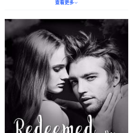
隨地沉浸於閱讀之中。ISBN為9781974647293，重量僅159克，輕
查看更多
巧易攜帶。適合喜歡文學小說的讀者，一同探索人性的複雜與美
好。