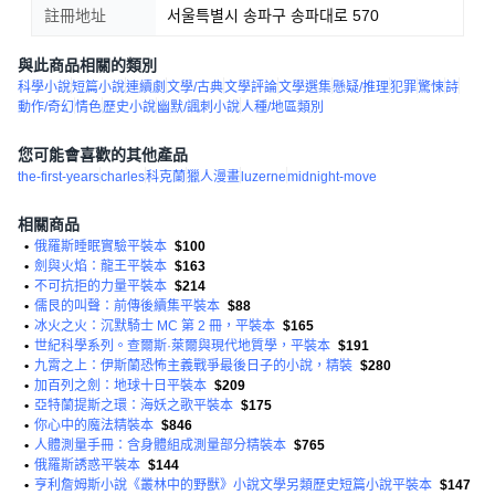
註冊地址
서울특별시 송파구 송파대로 570
與此商品相關的類別
科學小說
短篇小說
連續劇
文學/古典
文學評論
文學選集
懸疑/推理
犯罪
驚悚
詩
動作/奇幻
情色
歷史小說
幽默/諷刺小說
人種/地區類別
您可能會喜歡的其他產品
the-first-years
charles
科克蘭
獵人漫畫
luzerne
midnight-move
相關商品
•
俄羅斯睡眠實驗平裝本
$100
•
劍與火焰：龍王平裝本
$163
•
不可抗拒的力量平裝本
$214
•
儒艮的叫聲：前傳後續集平裝本
$88
•
冰火之火：沉默騎士 MC 第 2 冊，平裝本
$165
•
世紀科學系列。查爾斯·萊爾與現代地質學，平裝本
$191
•
九霄之上：伊斯蘭恐怖主義戰爭最後日子的小說，精裝
$280
•
加百列之劍：地球十日平裝本
$209
•
亞特蘭提斯之環：海妖之歌平裝本
$175
•
你心中的魔法精裝本
$846
•
人體測量手冊：含身體組成測量部分精裝本
$765
•
俄羅斯誘惑平裝本
$144
•
亨利詹姆斯小說《叢林中的野獸》小說文學另類歷史短篇小說平裝本
$147