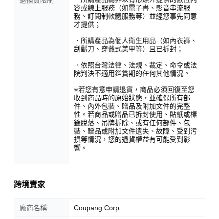
退換貨限制
容或線上服務（如電子書、影音串流服
務、訂閱制軟體服務等）並經您事先同意
才提供；
．所購產品為個人衛生用品（如內衣褲、
刮鬍刀、穿戴式美甲等）且已拆封；
．依照台灣法律、法規、裁定、命令或法
院判決不適用鑑賞期的任何其他情況。
※若您有意申請退貨，商品必須回復至您
收到商品時的原始狀態，並確保所有部
件、內外包裝、贈品及附加文件的完整
性。若商品或贈品已拆封使用、貼紙或標
籤脫落、吊牌拆除、或有任何部件、包
裝、贈品或附加文件遺失、故障、受到污
損等情況，您的退貨權益有可能受到影
響。
跨境賣家
廠商名稱
Coupang Corp.