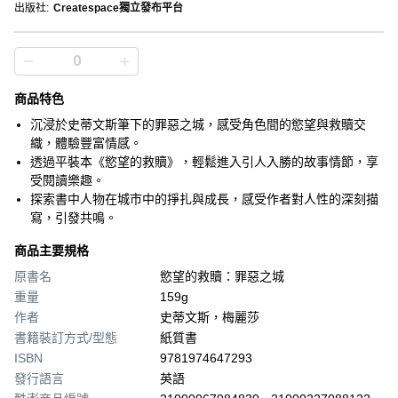
出版社
:
Createspace獨立發布平台
商品特色
沉浸於史蒂文斯筆下的罪惡之城，感受角色間的慾望與救贖交
織，體驗豐富情感。
透過平裝本《慾望的救贖》，輕鬆進入引人入勝的故事情節，享
受閱讀樂趣。
探索書中人物在城市中的掙扎與成長，感受作者對人性的深刻描
寫，引發共鳴。
商品主要規格
原書名
慾望的救贖：罪惡之城
重量
159g
作者
史蒂文斯，梅麗莎
書籍裝訂方式/型態
紙質書
ISBN
9781974647293
發行語言
英語