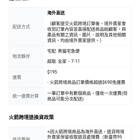
海外直送
（顧客提交火箭跨境訂單後，境外賣家會
配送方式
收到訂單內容並直接配送商品給顧客，與
產品有關之資訊、圖片、說明及其他相關
資訊，均由境外賣家提供。）
宅配: 黑貓宅急便
物流夥伴
超取: 全家、7-11
$195
運費
- 火箭跨境商品訂單價格超過$690免運費
一筆訂單中有數個商品，僅收一次運費(但
統一運費計算
商品可能分次配送)
火箭跨境退換貨政策
※因火箭跨境商品為海外直送，退貨時境
外賣家保留收取退貨處理費（新臺幣95
退貨費用