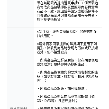
須在該期限內提出退貨申請），但因製造
商修改商品包裝導致頁面顯示內容與實際
商品不一致，或因螢幕設定或拍攝條件不
同導致商品圖片與實際產品略有差異者，
恕不接受退換貨。
※請注意，境外賣家同意提供的鑑賞期並
非試用期。
※境外賣家同意提供的鑑賞期不適用下列
情形，除收到商品時發現有瑕疵或已損壞
者外，恕不接受退貨：
．所購產品為生鮮易腐類、保存期限很短
或您取消訂單時即將過期的產品；
．所購產品為依據您的要求而客製化的產
品（如刻製印章、訂製服、相片印製產品
等）；
．所購產品為報紙、期刊或雜誌；
．所購產品為影音商品或電腦軟體（如
CD、DVD等）且您已拆封；
．所購產品為非以有形媒介提供的數位內