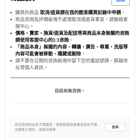
購買的商品
取消/退貨請在我的酷澎購買記錄中申請
。
商品咨詢及評價板塊不處理取消或退貨事宜，請聯絡客
服中心。
價格、賣家、換貨/退貨及配送等與商品本身無關的咨詢
請使用客服中心的1:1咨詢
。
「商品本身」無關的內容、轉讓、廣告、辱罵、洗版等
內容可能會被移動、隱藏或刪除
。
請不要在公開的咨詢板塊中留下您的電話號碼、郵箱地
址等個人資訊。
目前尚無咨詢。
如您發現商品有不實廣告、侵害智慧財產權或其他不適
檢舉
合銷售之情形，請提出檢舉