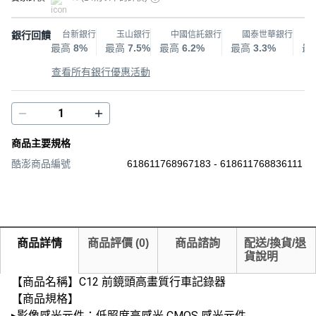
銀行回饋
台新銀行
玉山銀行
中國信託銀行
國泰世華銀行
最高
8%
最高
7.5%
最高
6.2%
最高
3.3%
最
查看所有銀行優惠活動
商品主要規格
酷澎商品編號
618611768967183 - 618611768836111
商品詳情
商品評價
(
0
)
商品諮詢
配送/換貨/退
貨說明
【商品名稱】C12 前鏡頭高畫質行車記錄器
【商品規格】
▸影像感光元件：低照度高感光 CMOS 感光元件