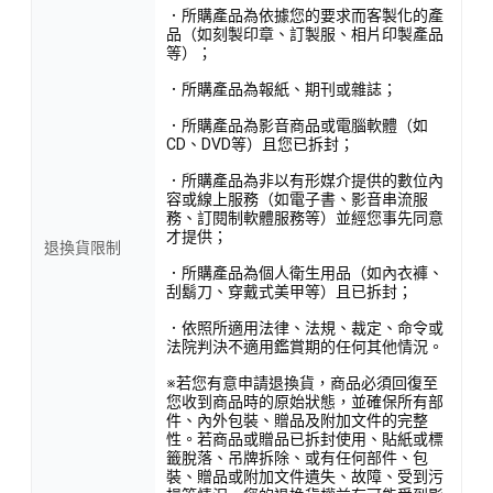
．所購產品為依據您的要求而客製化的產
品（如刻製印章、訂製服、相片印製產品
等）；
．所購產品為報紙、期刊或雜誌；
．所購產品為影音商品或電腦軟體（如
CD、DVD等）且您已拆封；
．所購產品為非以有形媒介提供的數位內
容或線上服務（如電子書、影音串流服
務、訂閱制軟體服務等）並經您事先同意
才提供；
退換貨限制
．所購產品為個人衛生用品（如內衣褲、
刮鬍刀、穿戴式美甲等）且已拆封；
．依照所適用法律、法規、裁定、命令或
法院判決不適用鑑賞期的任何其他情況。
※若您有意申請退換貨，商品必須回復至
您收到商品時的原始狀態，並確保所有部
件、內外包裝、贈品及附加文件的完整
性。若商品或贈品已拆封使用、貼紙或標
籤脫落、吊牌拆除、或有任何部件、包
裝、贈品或附加文件遺失、故障、受到污