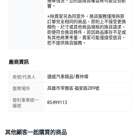
損等情況，您的退換貨權益有可能受到影
響。
※除賣家另為同意外，換貨服務僅限與原
訂單完全相同的商品，原則上不接受更換
顏色、尺寸或其他商品規格的換貨請求。
即便符合換貨條件，若因商品庫存不足或
有其他商業考量，賣家可能僅接受退貨，
恕不提供換貨服務。
廠商資訊
捷威汽車精品/費仲偉
商號/代表人
高雄市苓雅區 福安路289號
營業場所
營利事業統一
85499113
編號
其他顧客一起購買的商品