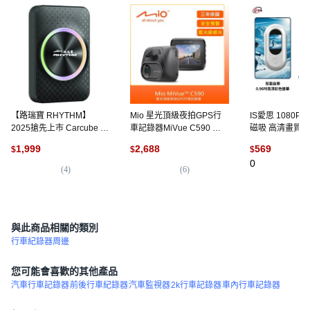
【路瑞寶 RHYTHM】
Mio 星光頂級夜拍GPS行
IS愛思 1080P
2025搶先上市 Carcube II
車記錄器MiVue C590 點
磁吸 高清畫質 
無線carplay轉安卓系統 影
煙器(原廠公司貨) 贈 32G
動背夾, 一般版 
1,999
2,688
569
$
$
$
音 投屏, 詳見包裝
卡, 贈32G卡
拇指相機 標配
0
(
4
)
(
6
)
與此商品相關的類別
行車紀錄器周邊
您可能會喜歡的其他產品
汽車行車記錄器
前後行車紀錄器
汽車監視器
2k行車記錄器
車內行車記錄器