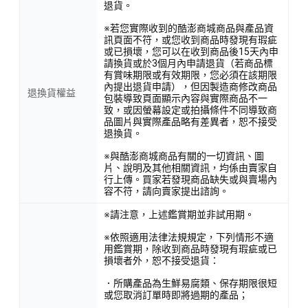
退貨。
※若您實際收到的酷澎商城商品與產品資
訊頁面不符，或您收到商品時發現有瑕疵
或已損壞，您可以在收到商品後15天內申
請換貨或於3個月內申請退貨（若商品標
有賞味期限或有效期限，您必須在該期限
內提出退貨申請），但因製造商修改商品
退換貨權益
包裝導致頁面顯示內容與實際商品不一
致，或因螢幕設定或拍攝條件不同導致商
品圖片與實際產品略有差異者，恕不接受
退換貨。
※與酷澎商城商品有關的一切資訊、圖
片、說明及其他相關資訊，均係由賣家自
行上傳。買家若發現商品缺失或與賣場內
容不符，請向賣家提出諮詢。
※請注意，上述鑑賞期並非試用期。
※依照適用法律法規規定，下列情形不適
用鑑賞期，除收到商品時發現有瑕疵或已
損壞者外，恕不接受退貨：
．所購產品為生鮮易腐類、保存期限很短
或您取消訂單時即將過期的產品；