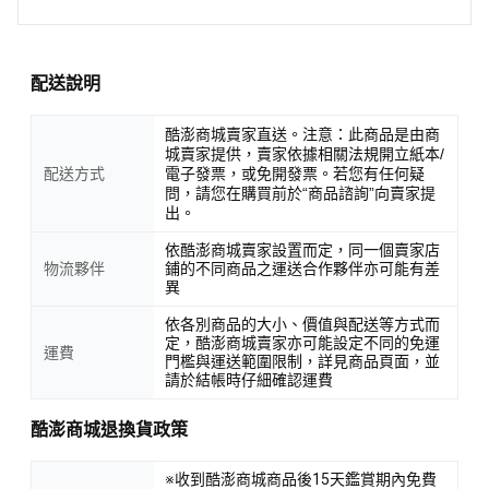
配送說明
酷澎商城賣家直送。注意：此商品是由商
城賣家提供，賣家依據相關法規開立紙本/
配送方式
電子發票，或免開發票。若您有任何疑
問，請您在購買前於“商品諮詢”向賣家提
出。
依酷澎商城賣家設置而定，同一個賣家店
物流夥伴
鋪的不同商品之運送合作夥伴亦可能有差
異
依各別商品的大小、價值與配送等方式而
定，酷澎商城賣家亦可能設定不同的免運
運費
門檻與運送範圍限制，詳見商品頁面，並
請於結帳時仔細確認運費
酷澎商城退換貨政策
※收到酷澎商城商品後15天鑑賞期內免費