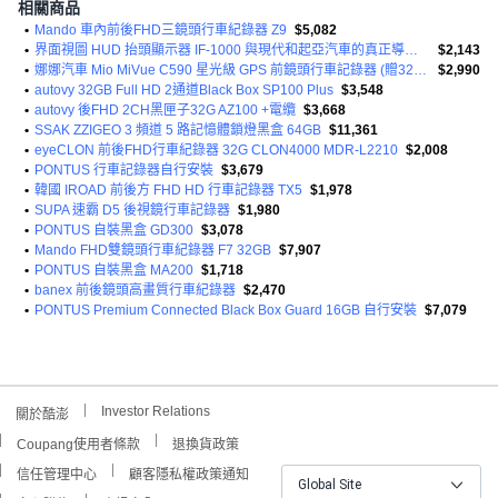
相關商品
•
Mando 車內前後FHD三鏡頭行車紀錄器 Z9
$5,082
•
界面視圖 HUD 抬頭顯示器 IF-1000 與現代和起亞汽車的真正導航相連
$2,143
•
娜娜汽車 Mio MiVue C590 星光級 GPS 前鏡頭行車記錄器 (贈32G記憶卡)
$2,990
•
autovy 32GB Full HD 2通道Black Box SP100 Plus
$3,548
•
autovy 後FHD 2CH黑匣子32G AZ100 +電纜
$3,668
•
SSAK ZZIGEO 3 頻道 5 路記憶體鎖燈黑盒 64GB
$11,361
•
eyeCLON 前後FHD行車紀錄器 32G CLON4000 MDR-L2210
$2,008
•
PONTUS 行車記錄器自行安裝
$3,679
•
韓國 IROAD 前後方 FHD HD 行車記錄器 TX5
$1,978
•
SUPA 速霸 D5 後視鏡行車記錄器
$1,980
•
PONTUS 自裝黑盒 GD300
$3,078
•
Mando FHD雙鏡頭行車紀錄器 F7 32GB
$7,907
•
PONTUS 自裝黑盒 MA200
$1,718
•
banex 前後鏡頭高畫質行車紀錄器
$2,470
•
PONTUS Premium Connected Black Box Guard 16GB 自行安裝
$7,079
Investor Relations
關於酷澎
Coupang使用者條款
退換貨政策
信任管理中心
顧客隱私權政策通知
Global Site