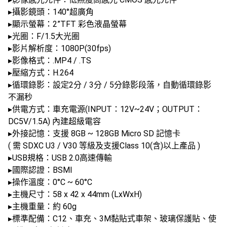
▸攝影鏡頭：140°超廣角
▸顯示螢幕：2”TFT 彩色液晶螢幕
▸光圈：F/1.5大光圈
▸影片解析度：1080P(30fps)
▸影像格式：.MP4 / .TS
▸壓縮方式：H.264
▸循環錄影：設定2分 / 3分 / 5分錄影段落，自動循環錄影
不漏秒
▸供電方式：車充電源(INPUT：12V~24V；OUTPUT：
DC5V/1.5A) 內建超級電容
▸外接記憶：支援 8GB ~ 128GB Micro SD 記憶卡
( 需 SDXC U3 / V30 等級及支援Class 10(含)以上產品 )
▸USB規格：USB 2.0高速傳輸
▸國際認證：BSMI
▸操作溫度：0°C ~ 60°C
▸主機尺寸：58 x 42 x 44mm (LxWxH)
▸主機重量：約 60g
▸標準配備：C12、車充、3M黏貼式車架、玻璃保護貼、使