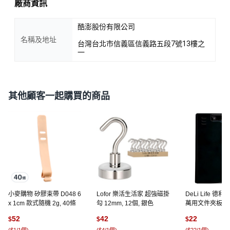
廠商資訊
酷澎股份有限公司
名稱及地址
台灣台北市信義區信義路五段7號13樓之
一
其他顧客一起購買的商品
小麥購物 矽膠束帶 D048 6
Lofor 樂活生活家 超強磁掛
DeLi Life 德
x 1cm 款式隨機 2g, 40條
勾 12mm, 12個, 銀色
萬用文件夾板 可
試卷夾/資料夾, 
52
42
22
$
$
$
(
$1/1個
)
(
$4/1個
)
(
$22/1個
)