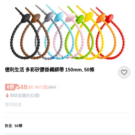
德利生活 多彩矽膠掛繩綁帶 150mm, 50條
$48
6折
($0.96/1個)
$80
$32
首購折扣價
暫時缺貨
數量
:
50條