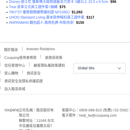
•
Disney 迪士尼 魯斯佛大臉質感壓克力票卡 3歲以上 10.5 x 6.5cm
$96
•
Tree 皮革立式員工證件套+頸繩
$75
•
TINY'ST 優質極簡繩帶識別證 NP1080J
$1,092
•
UHOO Standard Living 基本款伸縮扣員工證件套
$117
•
ANPANMAN 麵包超人 兩用名牌 吊掛/別針
$150
Investor Relations
關於酷澎
Coupang使用者條款
退換貨政策
信任管理中心
顧客隱私權政策通知
Global Site
安心購物
資訊安全
資訊安全及隱私保護認證
加入酷澎商城
公司名稱：酷澎股份有
客服中心：0809-088-810 (免費) / 02-5592-
限公司
電子郵件：help_tw@coupang.com
聯繫地址：11049 台北
市信義區信義路五段7