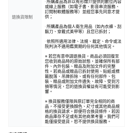
· 所購產品為非以有形媒介提供的數位內容
或線上服務（如電子書、影音串流服務、
訂閱制軟體服務等）並經您事先同意才提
供；
退換貨限制
· 所購產品為個人衛生用品（如內衣褲、刮
鬍刀、穿戴式美甲等）且您已拆封；
· 依照所適用法律、法規、裁定、命令或法
院判決不適用鑑賞期的任何其他情況。
※ 若您有意申請退換貨，商品必須回復至
您收到商品時的原始狀態，並確保所有部
件、內外包裝、贈品及附加文件的完整
性。若商品或贈品已拆封使用、貼紙或標
籤脫落、吊牌拆除、或有任何部件、包
裝、贈品或附加文件遺失、故障、受到污
損等情況，您的退換貨權益有可能受到影
響。
※ 換貨服務僅限與原訂單完全相同的商
品，不接受更換顏色、尺寸或其他商品規
格的換貨請求。即便符合換貨條件，若因
商品庫存不足或有其他商業考量，我們可
能僅接受退貨，恕不提供換貨服務。