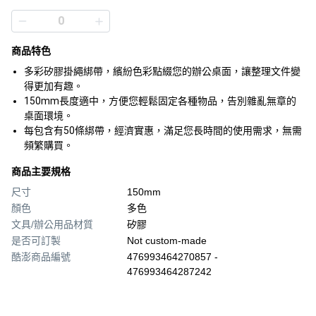
商品特色
多彩矽膠掛繩綁帶，繽紛色彩點綴您的辦公桌面，讓整理文件變
得更加有趣。
150mm長度適中，方便您輕鬆固定各種物品，告別雜亂無章的
桌面環境。
每包含有50條綁帶，經濟實惠，滿足您長時間的使用需求，無需
頻繁購買。
商品主要規格
尺寸
150mm
顏色
多色
文具/辦公用品材質
矽膠
是否可訂製
Not custom-made
酷澎商品編號
476993464270857 -
476993464287242