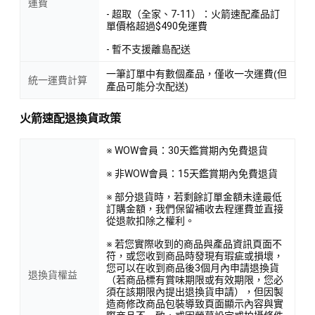
運費
- 超取（全家、7-11）：火箭速配產品訂
單價格超過$490免運費
- 暫不支援離島配送
一筆訂單中有數個產品，僅收一次運費(但
統一運費計算
產品可能分次配送)
火箭速配退換貨政策
※ WOW會員：30天鑑賞期內免費退貨
※ 非WOW會員：15天鑑賞期內免費退貨
※ 部分退貨時，若剩餘訂單金額未達最低
訂購金額，我們保留補收去程運費並直接
從退款扣除之權利。
※ 若您實際收到的商品與產品資訊頁面不
符，或您收到商品時發現有瑕疵或損壞，
您可以在收到商品後3個月內申請退換貨
退換貨權益
（若商品標有賞味期限或有效期限，您必
須在該期限內提出退換貨申請），但因製
造商修改商品包裝導致頁面顯示內容與實