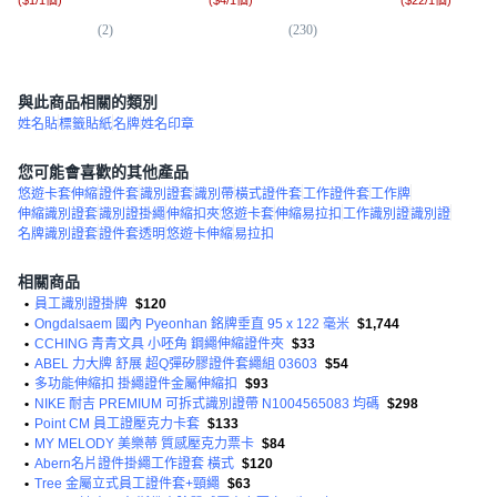
(
2
)
(
230
)
(
1
與此商品相關的類別
姓名貼
標籤貼紙
名牌
姓名印章
您可能會喜歡的其他產品
悠遊卡套伸縮
證件套
識別證套
識別帶
橫式證件套
工作證件套
工作牌
伸縮識別證套
識別證掛繩
伸縮扣夾
悠遊卡套
伸縮易拉扣
工作識別證
識別證
名牌識別證套
證件套透明
悠遊卡伸縮
易拉扣
相關商品
•
員工識別證掛牌
$120
•
Ongdalsaem 國內 Pyeonhan 銘牌垂直 95 x 122 毫米
$1,744
•
CCHING 青青文具 小呸角 鋼繩伸縮證件夾
$33
•
ABEL 力大牌 舒展 超Q彈矽膠證件套繩組 03603
$54
•
多功能伸縮扣 掛繩證件金屬伸縮扣
$93
•
NIKE 耐吉 PREMIUM 可拆式識別證帶 N1004565083 均碼
$298
•
Point CM 員工證壓克力卡套
$133
•
MY MELODY 美樂蒂 質感壓克力票卡
$84
•
Abern名片證件掛繩工作證套 橫式
$120
•
Tree 金屬立式員工證件套+頸繩
$63