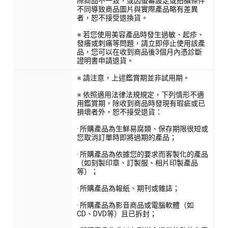
際商品不一致，或因螢幕設定或拍攝條件
不同導致商品圖片與實際產品略有差異
者，恕不接受退換貨。
※ 若您使用美容產品時發生過敏、起疹、
發癢或刺痛等問題，請立即停止使用該產
品，您可以在收到商品後3個月內憑診斷
證明書申請退貨。
※ 請注意，上述鑑賞期並非試用期。
※ 依照適用法律法規規定，下列情形不適
用鑑賞期，除收到商品時發現有瑕疵或已
損壞者外，恕不接受退貨：
· 所購產品為生鮮易腐類、保存期限很短或
您取消訂單時即將過期的產品；
· 所購產品為依據您的要求而客製化的產品
（如刻製印章、訂製服、相片印製產品
等）；
· 所購產品為報紙、期刊或雜誌；
· 所購產品為影音商品或電腦軟體（如
CD、DVD等）且已拆封；