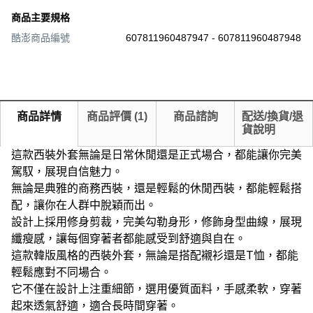
商品主要規格
酒紅色_西裝外套,L
酒紅色_西裝外套,XL
黑色_西裝外套,2XL
酷澎商品編號
607811960487947 - 607811960487948
黑色_西裝外套,3XL
黑色_西裝外套,4XL
黑色_西裝外套,5XL
黑色_西裝外套,L
黑色_西裝外套,M
黑色_西裝外套,XL
商品詳情
商品評價
(
1
)
商品諮詢
配送/換貨/退
貨說明
這款西裝外套無論是日常休閒還是正式場合，都能讓你完美
駕馭，展現自信魅力。
無論是典雅的商務西裝，還是輕鬆的休閒西裝，都能輕鬆搭
配，讓你在人群中脫穎而出。
設計上採用修身剪裁，完美勾勒身形，修飾身型曲線，展現
纖瘦感，讓每個穿著者都能感受到舒適與自在。
這款韓版風格的西裝外套，無論是搭配襯衫還是T恤，都能
輕鬆應對不同場合。
它不僅在設計上注重細節，選用優質面料，手感柔軟，穿著
起來透氣舒適，適合長時間穿著。