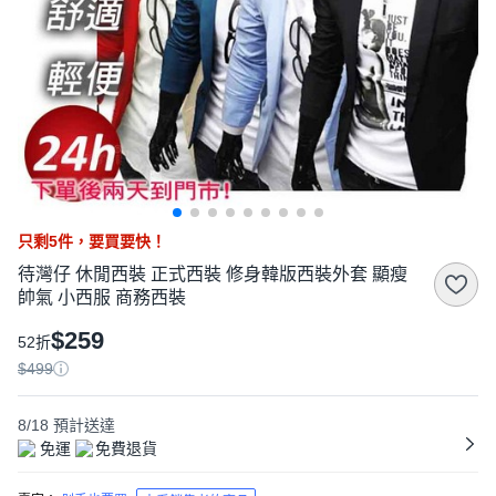
只剩
5
件，
要買要快！
待灣仔 休閒西裝 正式西裝 修身韓版西裝外套 顯瘦
帥氣 小西服 商務西裝
$259
52折
$499
8/18
預計送達
免運
免費退貨