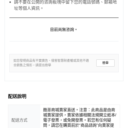
請不要在公開的咨詢板塊中留下您的電話號碼、郵箱地
址等個人資訊。
目前尚無咨詢。
如您發現商品有不實廣告、侵害智慧財產權或其他不適
檢舉
合銷售之情形，請提出檢舉
配送說明
酷澎商城賣家直送。注意：此商品是由商
城賣家提供，賣家依據相關法規開立紙本/
配送方式
電子發票，或免開發票。若您有任何疑
問，請您在購買前於“商品諮詢”向賣家提