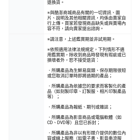
退換貨。
※與酷澎商城商品有關的一切資訊、圖
片、說明及其他相關資訊，均係由賣家自
行上傳。買家若發現商品缺失或與賣場內
容不符，請向賣家提出諮詢。
※請注意，上述鑑賞期並非試用期。
※依照適用法律法規規定，下列情形不適
用鑑賞期，除收到商品時發現有瑕疵或已
損壞者外，恕不接受退貨：
．所購產品為生鮮易腐類、保存期限很短
或您取消訂單時即將過期的產品；
．所購產品為依據您的要求而客製化的產
品（如刻製印章、訂製服、相片印製產品
等）；
．所購產品為報紙、期刊或雜誌；
．所購產品為影音商品或電腦軟體（如
CD、DVD等）且您已拆封；
．所購產品為非以有形媒介提供的數位內
容或線上服務（如電子書、影音串流服