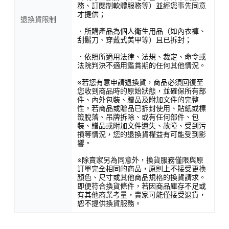
務、訂閱制軟體服務等）並經您事先同意
才提供；
退換貨限制
．所購產品為個人衛生用品（如內衣褲、
刮鬍刀、穿戴式美甲等）且已拆封；
．依照所適用法律、法規、裁定、命令或
法院判決不適用鑑賞期的任何其他情況。
※若您有意申請退換貨，商品必須回復至
您收到商品時的原始狀態，並確保所有部
件、內外包裝、贈品及附加文件的完整
性。若商品或贈品已拆封使用、貼紙或標
籤脫落、吊牌拆除、或有任何部件、包
裝、贈品或附加文件遺失、故障、受到污
損等情況，您的退換貨權益有可能受到影
響。
※除賣家另為同意外，換貨服務僅限與原
訂單完全相同的商品，原則上不接受更換
顏色、尺寸或其他商品規格的換貨請求。
即便符合換貨條件，若因商品庫存不足或
有其他商業考量，賣家可能僅接受退貨，
恕不提供換貨服務。