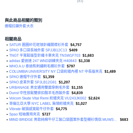
(
83
)
(
3
)
與此商品相關的類別
連帽拉鍊外套
大衣
相關商品
•
SATUR 圈圈紗花呢領針織開襟衫外套
$4,757
•
SPAO 多口袋長袖外套 SPJJB12C13
$409
•
TNGT 半寬鬆版型針織卡車夾克 TNSW1F703
$1,683
•
adidas 愛迪達 247 WND訓練夾克 H40843
$1,338
•
WHO.A.U 泰迪熊刺繡刷毛襯衫外套
$797
•
COLUMBIA UNIVERSITY NY 口袋絎縫內裡 NT 中長版夾克
$1,489
•
SPAO 連帽牛仔外套
$1,359
•
SPAO 皮革外套 SPJLB12G91
$1,207
•
URBANAGE 男女通用雙面穿刷毛外套
$1,155
•
Dunst 中性放鬆雙排扣酷羊毛西裝外套
$4,839
•
Volcom Skate Vital Remi 絎縫夾克 VU243JK002
$2,624
•
哥倫比亞大學 NYC LABEL 無領絎縫夾克
$1,027
•
Vibrate 破損感寬鬆牛仔外套
$4,775
•
Spao 短袖實用夾克
$727
•
MIND BRIDGE 男款純棉牛仔工裝口袋圖案外套型襯衫情侶 MUWS6162
$683