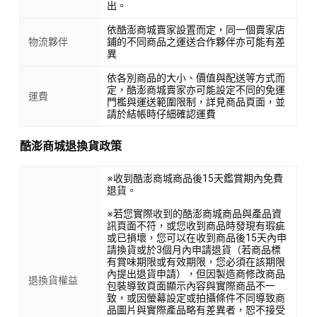
出。
依酷澎商城賣家設置而定，同一個賣家店
物流夥伴
鋪的不同商品之運送合作夥伴亦可能有差
異
依各別商品的大小、價值與配送等方式而
定，酷澎商城賣家亦可能設定不同的免運
運費
門檻與運送範圍限制，詳見商品頁面，並
請於結帳時仔細確認運費
酷澎商城退換貨政策
※收到酷澎商城商品後15天鑑賞期內免費
退貨。
※若您實際收到的酷澎商城商品與產品資
訊頁面不符，或您收到商品時發現有瑕疵
或已損壞，您可以在收到商品後15天內申
請換貨或於3個月內申請退貨（若商品標
有賞味期限或有效期限，您必須在該期限
內提出退貨申請），但因製造商修改商品
退換貨權益
包裝導致頁面顯示內容與實際商品不一
致，或因螢幕設定或拍攝條件不同導致商
品圖片與實際產品略有差異者，恕不接受