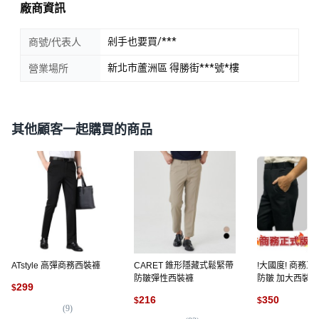
廠商資訊
剁手也要買/***
商號/代表人
新北市蘆洲區 得勝街***號*樓
營業場所
其他顧客一起購買的商品
ATstyle 高彈商務西裝褲
CARET 錐形隱藏式鬆緊帶
!大國度! 商務正
防皺彈性西裝褲
防皺 加大西裝
299
$
修改
216
350
$
$
(
9
)