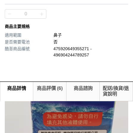
商品主要規格
適用範圍
鼻子
是否需要電池
否
酷澎商品編號
475920649355271 -
496904244789257
商品詳情
商品評價
(
6
)
商品諮詢
配送/換貨/退
貨說明