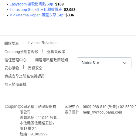
•
Easysoom 柔軟閉嘴貼 60p
$168
•
therasleep Snokill 三仙膠噴霧液
$2,053
•
MP Pharma Kopan 帶薰衣草 14p
$336
Investor Relations
關於酷澎
Coupang使用者條款
退換貨政策
信任管理中心
顧客隱私權政策通知
Global Site
安心購物
資訊安全
資訊安全及隱私保護認證
加入酷澎商城
公司名稱：酷澎股份有
客服中心：0809-088-810 (免費) / 02-5592-
限公司
電子郵件：help_tw@coupang.com
聯繫地址：11049 台北
市信義區信義路五段7
號13樓之1
統編：91002999