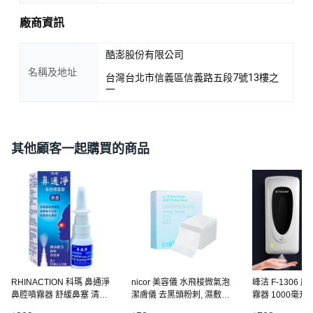
廠商資訊
酷澎股份有限公司
名稱及地址
台灣台北市信義區信義路五段7號13樓之
一
其他顧客一起購買的商品
RHINACTION 科瑪 鼻通淨
nicor 美容儀 水飛梭微氣泡
峰洁 F-1306
鼻腔噴霧器 舒緩鼻塞 清潔
潔膚儀 去黑頭粉刺, 濕敷棉
霧器 1000毫升
鼻腔 高滲透壓海水精油配
（50貼）, 濕敷棉50貼,
自動給液機, 感