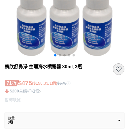
廣欣舒鼻淨 生理海水噴霧器 30ml, 3瓶
$475
71折
($158.33/1個)
$675
$200
首購折扣價
暫時缺貨
數量
3瓶