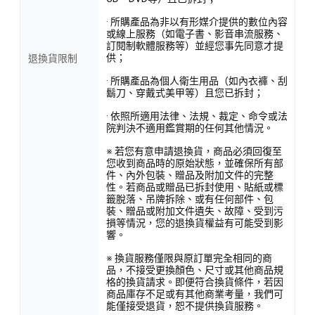
· 所購產品為非以有形媒介提供的數位內容
或線上服務（如電子書、影音串流服務、
訂閱制軟體服務等）並經您事先同意才提
供；
退換貨限制
· 所購產品為個人衛生用品（如內衣褲、刮
鬍刀、穿戴式美甲等）且您已拆封；
· 依照所適用法律、法規、裁定、命令或法
院判決不適用鑑賞期的任何其他情況。
※ 若您有意申請退換貨，商品必須回復至
您收到商品時的原始狀態，並確保所有部
件、內外包裝、贈品及附加文件的完整
性。若商品或贈品已拆封使用、貼紙或標
籤脫落、吊牌拆除、或有任何部件、包
裝、贈品或附加文件遺失、故障、受到污
損等情況，您的退換貨權益有可能受到影
響。
※ 換貨服務僅限與原訂單完全相同的商
品，不接受更換顏色、尺寸或其他商品規
格的換貨請求。即便符合換貨條件，若因
商品庫存不足或有其他商業考量，我們可
能僅接受退貨，恕不提供換貨服務。