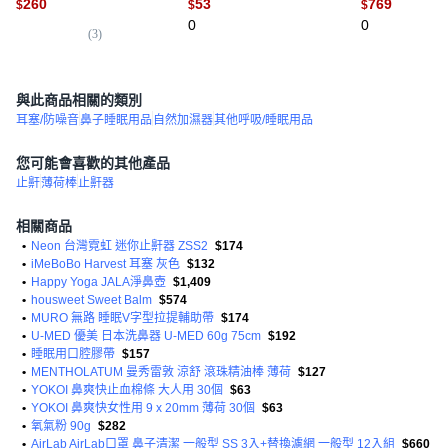
260
53
769
$
$
$
方
N/A
霧機
0
0
(
3
)
與此商品相關的類別
耳塞/防噪音
鼻子睡眠用品
自然加濕器
其他呼吸/睡眠用品
您可能會喜歡的其他產品
止鼾
薄荷棒
止鼾器
相關商品
•
Neon 台灣霓虹 迷你止鼾器 ZSS2
$174
•
iMeBoBo Harvest 耳塞 灰色
$132
•
Happy Yoga JALA淨鼻壺
$1,409
•
housweet Sweet Balm
$574
•
MURO 無路 睡眠V字型拉提輔助帶
$174
•
U-MED 優美 日本洗鼻器 U-MED 60g 75cm
$192
•
睡眠用口腔膠帶
$157
•
MENTHOLATUM 曼秀雷敦 涼舒 滾珠精油棒 薄荷
$127
•
YOKOI 鼻爽快止血棉條 大人用 30個
$63
•
YOKOI 鼻爽快女性用 9 x 20mm 薄荷 30個
$63
•
氧氣粉 90g
$282
•
AirLab AirLab口罩 鼻子清潔 一般型 SS 3入+替換濾網 一般型 12入組
$660