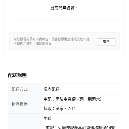
目前尚無咨詢。
如您發現商品有不實廣告、侵害智慧財產權或其他不適
檢舉
合銷售之情形，請提出檢舉
配送說明
配送方式
境內配送
宅配：黑貓宅急便（週一到週六）
物流夥伴
超取：全家、7-11
免運
- 宅配：火箭速配產品訂單價格超過$490