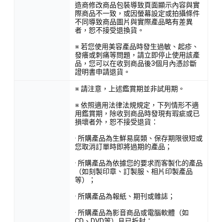
造商修改商品包裝導致頁面顯示內容與實
際商品不一致，或因螢幕設定或拍攝條件
不同導致商品圖片與實際產品略有差異
者，恕不接受退換貨。
※ 若您使用美容產品時發生過敏、起疹、
發癢或刺痛等問題，請立即停止使用該產
品，您可以在收到商品後3個月內憑診斷
證明書申請退貨。
※ 請注意，上述鑑賞期並非試用期。
※ 依照適用法律法規規定，下列情形不適
用鑑賞期，除收到商品時發現有瑕疵或已
損壞者外，恕不接受退貨：
· 所購產品為生鮮易腐類、保存期限很短或
您取消訂單時即將過期的產品；
· 所購產品為依據您的要求而客製化的產品
（如刻製印章、訂製服、相片印製產品
等）；
· 所購產品為報紙、期刊或雜誌；
· 所購產品為影音商品或電腦軟體（如
CD、DVD等）且已拆封；