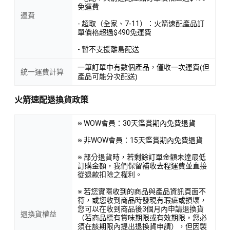
免運費
運費
- 超取（全家、7-11）：火箭速配產品訂
單價格超過$490免運費
- 暫不支援離島配送
一筆訂單中有數個產品，僅收一次運費(但
統一運費計算
產品可能分次配送)
火箭速配退換貨政策
※ WOW會員：30天鑑賞期內免費退貨
※ 非WOW會員：15天鑑賞期內免費退貨
※ 部分退貨時，若剩餘訂單金額未達最低
訂購金額，我們保留補收去程運費並直接
從退款扣除之權利。
※ 若您實際收到的商品與產品資訊頁面不
符，或您收到商品時發現有瑕疵或損壞，
您可以在收到商品後3個月內申請退換貨
退換貨權益
（若商品標有賞味期限或有效期限，您必
須在該期限內提出退換貨申請），但因製