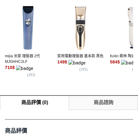
mijia 米家 理髮器 2代
家用電動理髮器 基本款 黑色
Kolin 歌林 陶
MJGHHC2LF
149
$
584
$
710
$
(
195
)
(
86
(
283
)
商品評價
(
0
)
商品諮詢
商品評價