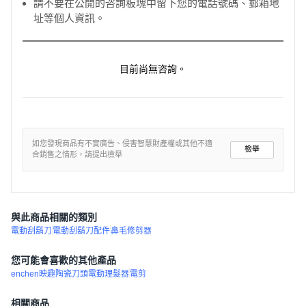
請不要在公開的咨詢板塊中留下您的電話號碼、郵箱地
址等個人資訊。
目前尚無咨詢。
如您發現商品有不實廣告、侵害智慧財產權或其他不適
檢舉
合銷售之情形，請提出檢舉
與此商品相關的類別
電動刮鬍刀
電動刮鬍刀配件
鼻毛修剪器
您可能會喜歡的其他產品
enchen映趣陶瓷刀頭電動理髮器
電剪
相關商品