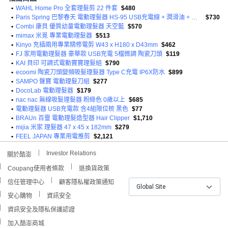
•
WAHL Home Pro 全套理髮剪 22 件套
$480
•
Paris Spring 巴黎春天 電動理髮器 HS-95 USB充電線 + 潤滑油 + 清潔刷 + 長度調節分套3/6/9/12mm
$730
•
Combi 康貝 優質幼童電動理髮器 天空藍
$570
•
mimax 米覓 專業電動理髮器
$513
•
Kinyo 充插兩用專業精修電剪 W43 x H180 x D43mm
$462
•
FJ 家用電動理髮器 豪華款 USB充電 5檔微調 陶瓷刀頭
$119
•
KAI 貝印 可調式電動寶寶理髮組
$790
•
ecoomi 陶瓷刀頭變頻吸髮理髮器 Type C充電 IP6X防水
$899
•
SAMPO 聲寶 電動理髮刀組
$277
•
DocoLab 電動理髮器
$179
•
nac nac 無線吸髮理髮器 粉綠色 0歲以上
$685
•
電動理髮器 USB充電款 含4組限位梳 黑色
$77
•
BRAUn 百靈 電動理髮造型器 Hair Clipper
$1,710
•
mijia 米家 理髮器 47 x 45 x 182mm
$279
•
FEEL JAPAN 專業用電推剪
$2,121
Investor Relations
關於酷澎
Coupang使用者條款
退換貨政策
信任管理中心
顧客隱私權政策通知
Global Site
安心購物
資訊安全
資訊安全及隱私保護認證
加入酷澎商城