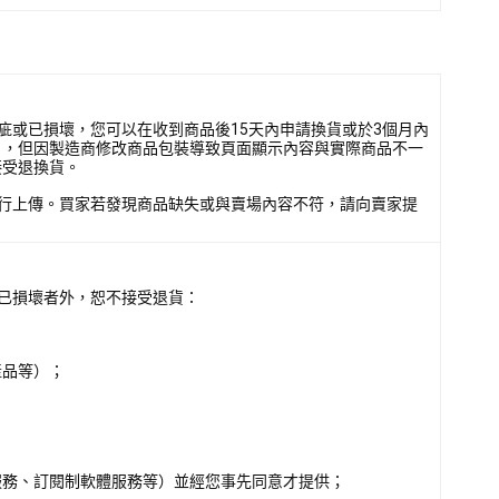
疵或已損壞，您可以在收到商品後15天內申請換貨或於3個月內
），但因製造商修改商品包裝導致頁面顯示內容與實際商品不一
接受退換貨。
行上傳。買家若發現商品缺失或與賣場內容不符，請向賣家提
已損壞者外，恕不接受退貨：
產品等）；
服務、訂閱制軟體服務等）並經您事先同意才提供；