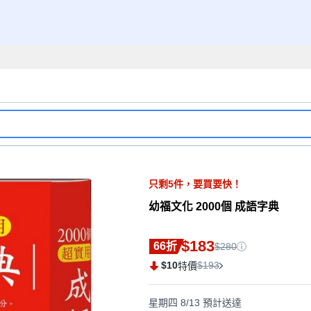
只剩
5
件，
要買要快！
幼福文化 2000個 成語字典
$183
66折
$280
$10
$193
特價
星期四 8/13
預計送達