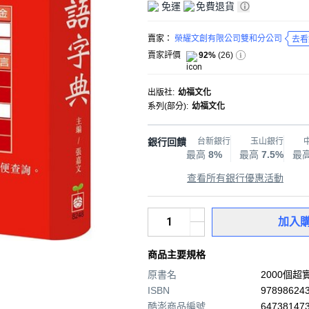
免運
免費退貨
賣家：
榮耀文創有限公司雙和分公司
去看
賣家評價
92%
(
26
)
出版社
:
幼福文化
系列(部分)
:
幼福文化
銀行回饋
台新銀行
玉山銀行
最高
8%
最高
7.5%
最
查看所有銀行優惠活動
加入
商品主要規格
原書名
2000個
ISBN
97898624
酷澎商品編號
647381473