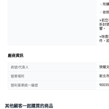
．所
．依
※若
拆封
響。
※除
件，
廠商資訊
榮耀
商號/代表人
新北市
營業場所
90035
營利事業統一編號
其他顧客一起購買的商品