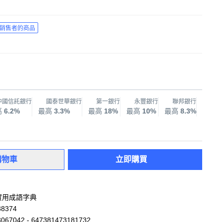
銷售者的商品
中國信託銀行
國泰世華銀行
第一銀行
永豐銀行
聯邦銀行
兆
高
6.2%
最高
3.3%
最高
18%
最高
10%
最高
8.3%
最高
購物車
立即購買
超實用成語字典
38374
067042 - 647381473181732