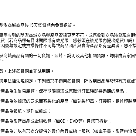
酷澎商城商品後15天鑑賞期內免費退貨。
您實際收到的酷澎商城商品與產品資訊頁面不符，或您收到商品時發現有瑕
退貨（若商品標有賞味期限或有效期限，您必須在該期限內提出退貨申請
或因螢幕設定或拍攝條件不同導致商品圖片與實際產品略有差異者，恕不
酷澎商城商品有關的一切資訊、圖片、說明及其他相關資訊，均係由賣家自
詢。
注意，上述鑑賞期並非試用期。
照適用法律法規規定，下列情形不適用鑑賞期，除收到商品時發現有瑕疵或
購產品為生鮮易腐類、保存期限很短或您取消訂單時即將過期的產品；
購產品為依據您的要求而客製化的產品（如刻製印章、訂製服、相片印製
購產品為報紙、期刊或雜誌；
產品為影音商品或電腦軟體（如CD、DVD等）且您已拆封；
購產品為非以有形媒介提供的數位內容或線上服務（如電子書、影音串流