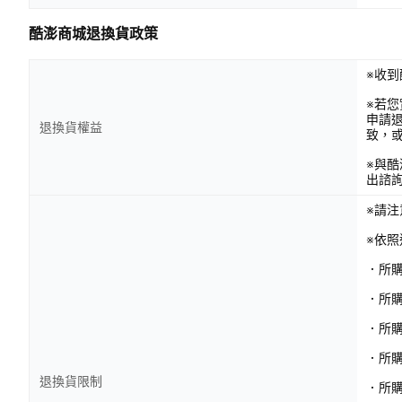
酷澎商城退換貨政策
※收到
※若
申請
退換貨權益
致，
※與
出諮
※請
※依
．所
．所
．所
．所購
退換貨限制
．所