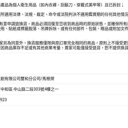
購產品為個人衛生用品（如內衣褲、刮鬍刀、穿戴式美甲等）且已拆封；
照所適用法律、法規、裁定、命令或法院判決不適用鑑賞期的任何其他情
您有意申請退換貨，商品必須回復至您收到商品時的原始狀態，並確保所有
使用、貼紙或標籤脫落、吊牌拆除、或有任何部件、包裝、贈品或附加文
賣家另為同意外，換貨服務僅限與原訂單完全相同的商品，原則上不接受更
若因商品庫存不足或有其他商業考量，賣家可能僅接受退貨，恕不提供換
文創有限公司雙和分公司/馬根榮
中和區 中山路二段303號4樓之一
923