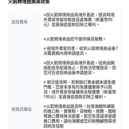
火箭跨境退換貨政策
※因火箭跨境商品為海外直送，退貨時境
外賣家保留收取退貨處理費（新臺幣95
退貨費用
元）並直接從退款扣除之權利。
※火箭跨境商品恕不提供換貨服務。
※ 經境外賣家同意，收到火箭跨境商品後7
天鑑賞期內得申請退貨。
※因火箭跨境商品為海外直送，從商品開
始配送至配達為止，恕無法受理退貨，但
您可在收到商品後申請退貨。
※ 部分退貨時，若剩餘訂單金額未達免運
門檻，您原本享有的免運優惠將予以取
消，境外賣家保留補收去程運費（新臺幣
195元）並直接從退款扣除之權利。
※火箭跨境商品退貨時，台灣海關所課徵
退換貨權益
的進口稅、營業稅、貨物稅、規費、關稅
等進口費用無法退還，若您有意請求退還
進口費用，請向海關或您的稅務顧問尋求
諮詢及協助