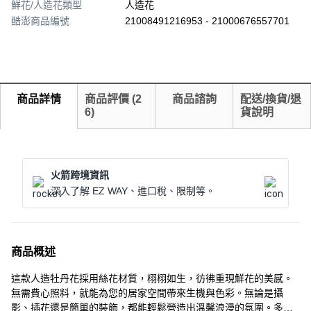
鮮花/人造花類型
人造花
酷澎商品編號
21008491216953 - 21000676557701
商品詳情
商品評價
(
2
商品諮詢
配送/換貨/退
6
)
貨說明
火箭跨境資訊
深入了解 EZ WAY、進口稅、限制等。
商品概述
這款人造牡丹花採用絲花材質，栩栩如生，彷彿重現鮮花的美感。
無需費心照料，就能為您的居家空間帶來生機與色彩。無論是攝
影、插花還是簡單的裝飾，都能輕鬆營造出溫馨浪漫的氛圍。多種