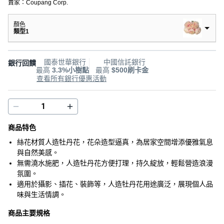
賣家：
Coupang Corp.
顏色
類型1
國泰世華銀行
中國信託銀行
銀行回饋
最高
3.3%小樹點
最高
$500刷卡金
查看所有銀行優惠活動
商品特色
絲花材質人造牡丹花，花朵造型逼真，為居家空間增添優雅氣息
與自然美感。
無需澆水施肥，人造牡丹花方便打理，持久綻放，輕鬆營造浪漫
氛圍。
適用於攝影、插花、裝飾等，人造牡丹花用途廣泛，展現個人品
味與生活情調。
商品主要規格