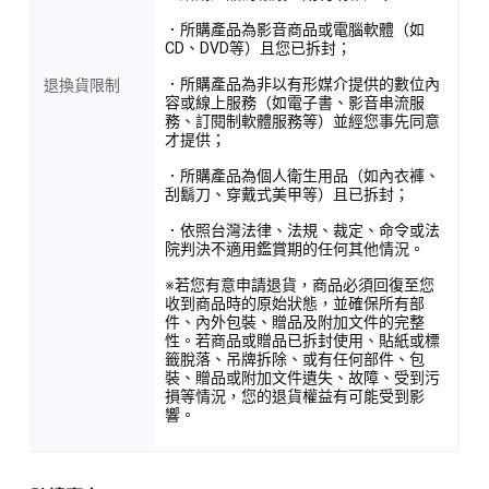
．所購產品為影音商品或電腦軟體（如
CD、DVD等）且您已拆封；
．所購產品為非以有形媒介提供的數位內
退換貨限制
容或線上服務（如電子書、影音串流服
務、訂閱制軟體服務等）並經您事先同意
才提供；
．所購產品為個人衛生用品（如內衣褲、
刮鬍刀、穿戴式美甲等）且已拆封；
．依照台灣法律、法規、裁定、命令或法
院判決不適用鑑賞期的任何其他情況。
※若您有意申請退貨，商品必須回復至您
收到商品時的原始狀態，並確保所有部
件、內外包裝、贈品及附加文件的完整
性。若商品或贈品已拆封使用、貼紙或標
籤脫落、吊牌拆除、或有任何部件、包
裝、贈品或附加文件遺失、故障、受到污
損等情況，您的退貨權益有可能受到影
響。