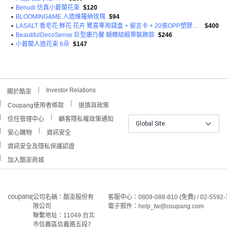
•
Benudi 仿真小蒼蘭花束
$120
•
BLOOMING&ME 人造維羅納玫瑰
$94
•
LASALT 香皂花 鮮花 花卉 驚喜零用錢盒 + 留言卡 + 20張OPP塑膠袋 + 專用提袋
$400
•
BeautifulDecoSense 巨型康乃馨 蝴蝶結緞帶裝飾款
$246
•
小蒼蘭人造花束 6朵
$147
Investor Relations
關於酷澎
Coupang使用者條款
退換貨政策
信任管理中心
顧客隱私權政策通知
Global Site
安心購物
資訊安全
資訊安全及隱私保護認證
加入酷澎商城
公司名稱：酷澎股份有
客服中心：0809-088-810 (免費) / 02-5592-
限公司
電子郵件：help_tw@coupang.com
聯繫地址：11049 台北
市信義區信義路五段7