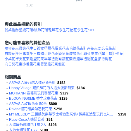
(
150
)
(
1
與此商品相關的類別
餐桌擺飾
聖誕花環/裝飾花環
乾燥花
永生花
壓花
永生花/DIY
您可能會喜歡的其他產品
現金花束
微笑花
生日禮盒
塑膠花
畢業花束
毛線花束
牡丹花束
勿忘我花束
有錢花
生日驚喜
生日禮物
可愛花束
香皂花
裝飾花
小雛菊
畢業花
學士帽
巨型花
小桌花
單支花束
造型花束
畢業禮物
有錢花蛋糕
週年禮物
花盒
招待胸花
向日葵花束
小香風花束
畢業熊花束
假花
相關商品
•
ASPASIA 康乃馨人造花 6朵組
$152
•
Happy Village 宛如鮮花的人造大波斯菊束
$184
•
MORIANN 泰德熊玩偶畢業花束
$329
•
BLOOMING&ME 香皂玫瑰花束
$129
•
ASPASIA 玫瑰花束 50朵
$800
•
Ravina假花甜美勿忘我花束
$258
•
MY MELODY 三麗鷗美樂蒂學士帽造型玩偶+微笑花造型玩偶 2入花束包裝組
$358
•
Ruby Coco人造蒲公英
$51
•
人造康乃馨胸花 1層 2入
$196
•
人造大繡球花 H77
$100