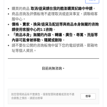
購買的商品
取消/退貨請在我的酷澎購買記錄中申請
。
商品咨詢及評價板塊不處理取消或退貨事宜，請聯絡客
服中心。
價格、賣家、換貨/退貨及配送等與商品本身無關的咨詢
請使用客服中心的1:1咨詢
。
「商品本身」無關的內容、轉讓、廣告、辱罵、洗版等
內容可能會被移動、隱藏或刪除
。
請不要在公開的咨詢板塊中留下您的電話號碼、郵箱地
址等個人資訊。
目前尚無咨詢。
如您發現商品有不實廣告、侵害智慧財產權或其他不適
檢舉
合銷售之情形，請提出檢舉