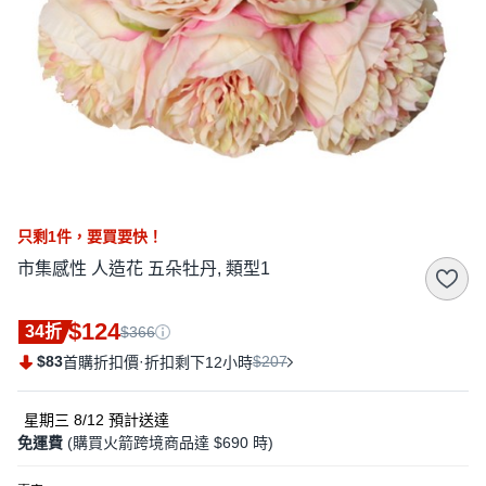
只剩
1
件，
要買要快！
市集感性 人造花 五朵牡丹, 類型1
$124
34折
$366
$83
·
$207
首購折扣價
折扣剩下12小時
星期三 8/12
預計送達
免運費
(購買火箭跨境商品達 $690 時)