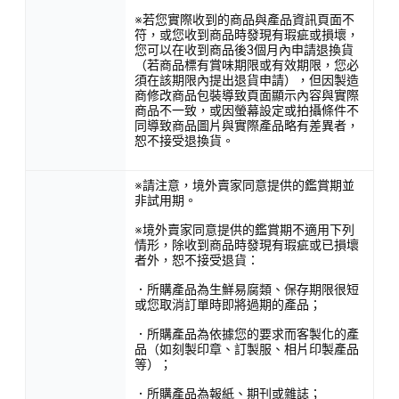
※若您實際收到的商品與產品資訊頁面不
符，或您收到商品時發現有瑕疵或損壞，
您可以在收到商品後3個月內申請退換貨
（若商品標有賞味期限或有效期限，您必
須在該期限內提出退貨申請），但因製造
商修改商品包裝導致頁面顯示內容與實際
商品不一致，或因螢幕設定或拍攝條件不
同導致商品圖片與實際產品略有差異者，
恕不接受退換貨。
※請注意，境外賣家同意提供的鑑賞期並
非試用期。
※境外賣家同意提供的鑑賞期不適用下列
情形，除收到商品時發現有瑕疵或已損壞
者外，恕不接受退貨：
．所購產品為生鮮易腐類、保存期限很短
或您取消訂單時即將過期的產品；
．所購產品為依據您的要求而客製化的產
品（如刻製印章、訂製服、相片印製產品
等）；
．所購產品為報紙、期刊或雜誌；