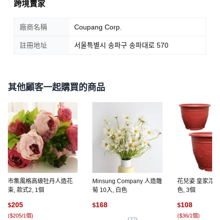
跨境賣家
廠商名稱
Coupang Corp.
註冊地址
서울특별시 송파구 송파대로 570
其他顧客一起購買的商品
市集風格高級牡丹人造花
Minsung Company 人造雛
花兒姿 皇家浮雕
束, 款式2, 1個
菊 10入, 白色
色, 3個
205
168
108
$
$
$
(
$205/1個
)
(
$36/1個
)
(
32
)