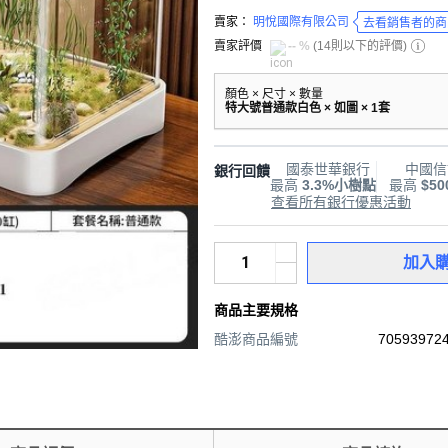
賣家：
明悅國際有限公司
去看銷售者的商
賣家評價
-- %
(
14則以下的評價
)
顏色 × 尺寸 × 數量
特大號普通款白色 × 如圖 × 1套
國泰世華銀行
中國信
銀行回饋
最高
3.3%小樹點
最高
$5
查看所有銀行優惠活動
加入
商品主要規格
酷澎商品編號
705939724