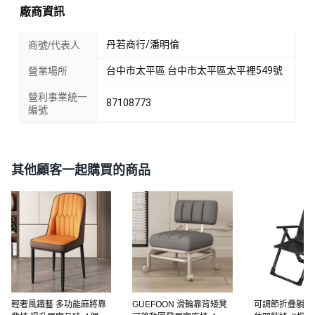
廠商資訊
丹若商行/潘明倫
商號/代表人
台中市太平區 台中市太平區太平裡549號
營業場所
營利事業統一
87108773
編號
其他顧客一起購買的商品
輕奢風鐵藝 多功能麻將靠
GUEFOON 滑輪靠背矮凳
可調節折疊躺椅