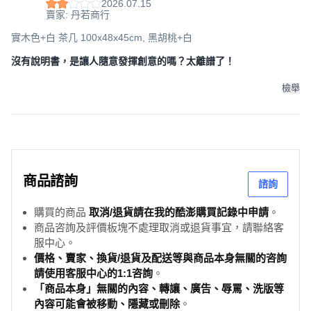
2026.07.15
賣家: 丹若商行
實木色+白 茶几 100x48x45cm, 黑胡桃+白
沒有說明書，是讓人隨意發揮創意的嗎？太離譜了！
檢舉
商品諮詢
諮詢
購買的商品
取消/退貨請在我的酷澎購買記錄中申請
。
商品咨詢及評價板塊不處理取消或退貨事宜，請聯絡客
服中心。
價格、賣家、換貨/退貨及配送等與商品本身無關的咨詢
請使用客服中心的1:1咨詢
。
「商品本身」無關的內容、轉讓、廣告、辱罵、洗版等
內容可能會被移動、隱藏或刪除
。