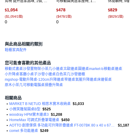
背椅 提升居家品味, 1個, 桔
可移動圓凳居家座椅, 1件,
休閒躺椅, 9檔
色+咖背⭐黑腿【甄選皮革
灰色 雙層（4142）:如圖所
70x寬53x高10
1,054
478
829
$
$
$
⭐穩固框架】
示
能下一件), 1件
(
$1,054/1個
)
(
$478/1個
)
(
$829/1個
)
0
0
(
1
)
與此商品相關的類別
鞋櫃
家具配件
您可能會喜歡的其他產品
移動式書桌
沙發置物架
小茶几
小邊桌
北歐邊桌
圓邊桌
market-b
移動桌
邊桌
小升降桌
客廳小桌子
沙發小邊桌
白色茶几
沙發邊櫃
mgshop-電動升降桌-120cm
升降邊桌
窄邊桌
氣壓升降邊桌
床邊餐桌
原木小茶几
可移動電腦桌
摺疊升降桌
相關商品
•
MARKET B NETUD 相思木實木收納桌
$1,033
•
小微笑雛菊圓桌B型
$525
•
woodray HPM實木邊桌3
$1,208
•
HomeMax 可調式折疊筆電邊桌
$450
•
AOTTO 創意傢俱 多功能可升降折疊邊桌 FT-007BK 80 x 40 x 67~91cm
$1,187
•
comet 多功能邊桌
$249