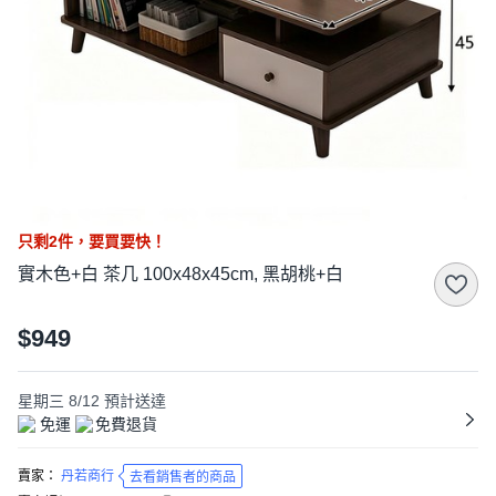
只剩
2
件，
要買要快！
實木色+白 茶几 100x48x45cm, 黑胡桃+白
$949
星期三 8/12
預計送達
免運
免費退貨
賣家：
丹若商行
去看銷售者的商品