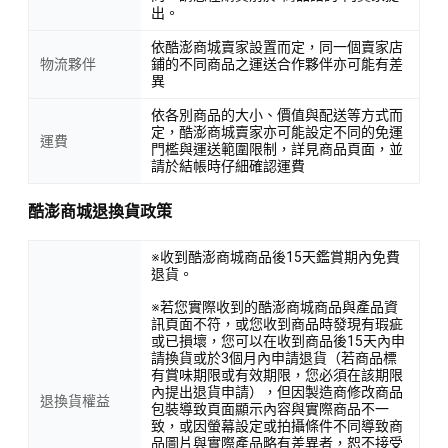
出。
依酷澎商城賣家設置而定，同一個賣家店
物流夥伴
鋪的不同商品之運送合作夥伴亦可能有差
異
依各別商品的大小、價值與配送等方式而
定，酷澎商城賣家亦可能設定不同的免運
運費
門檻與運送範圍限制，詳見商品頁面，並
請於結帳時仔細確認運費
酷澎商城退換貨政策
※收到酷澎商城商品後15天鑑賞期內免費
退貨。
※若您實際收到的酷澎商城商品與產品資
訊頁面不符，或您收到商品時發現有瑕疵
或已損壞，您可以在收到商品後15天內申
請換貨或於3個月內申請退貨（若商品標
有賞味期限或有效期限，您必須在該期限
內提出退貨申請），但因製造商修改商品
退換貨權益
包裝導致頁面顯示內容與實際商品不一
致，或因螢幕設定或拍攝條件不同導致商
品圖片與實際產品略有差異者，恕不接受