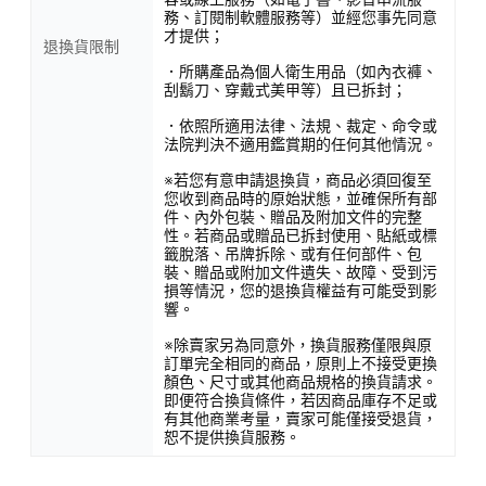
務、訂閱制軟體服務等）並經您事先同意
才提供；
退換貨限制
．所購產品為個人衛生用品（如內衣褲、
刮鬍刀、穿戴式美甲等）且已拆封；
．依照所適用法律、法規、裁定、命令或
法院判決不適用鑑賞期的任何其他情況。
※若您有意申請退換貨，商品必須回復至
您收到商品時的原始狀態，並確保所有部
件、內外包裝、贈品及附加文件的完整
性。若商品或贈品已拆封使用、貼紙或標
籤脫落、吊牌拆除、或有任何部件、包
裝、贈品或附加文件遺失、故障、受到污
損等情況，您的退換貨權益有可能受到影
響。
※除賣家另為同意外，換貨服務僅限與原
訂單完全相同的商品，原則上不接受更換
顏色、尺寸或其他商品規格的換貨請求。
即便符合換貨條件，若因商品庫存不足或
有其他商業考量，賣家可能僅接受退貨，
恕不提供換貨服務。