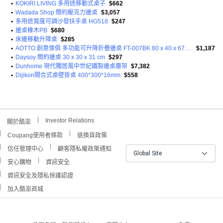
•
KOKIRI LIVING 多用途移動式桌子
$662
•
Wadada Shop 簡約壓克力邊桌
$3,057
•
多用途寬度可調沙發扶手桌 HG518
$247
•
邊桌橡木PB
$680
•
床邊移動升降桌
$285
•
AOTTO 創意傢俱 多功能可升降折疊邊桌 FT-007BK 80 x 40 x 67~91cm
$1,187
•
Daysoy 簡約邊桌 30 x 30 x 31 cm
$297
•
Dunhome 現代獨居風中世紀鐵製邊桌層架
$7,382
•
Dijikon開合式桌壁掛桌 400*300*16mm
$558
Investor Relations
關於酷澎
Coupang使用者條款
退換貨政策
信任管理中心
顧客隱私權政策通知
Global Site
安心購物
資訊安全
資訊安全及隱私保護認證
加入酷澎商城