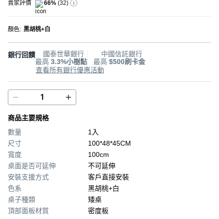
賣家評價
66%
(
32
)
顏色
:
黑胡桃+白
國泰世華銀行
中國信託銀行
銀行回饋
最高
3.3%小樹點
最高
$500刷卡金
查看所有銀行優惠活動
商品主要規格
數量
1入
尺寸
100*48*45CM
寬度
100cm
桌面是否可延伸
不可延伸
安裝支援方式
客戶直接安裝
色系
黑胡桃+白
桌子種類
矮桌
頂部面板材質
密度板