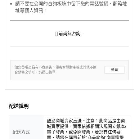
請不要在公開的咨詢板塊中留下您的電話號碼、郵箱地
址等個人資訊。
目前尚無咨詢。
如您發現商品有不實廣告、侵害智慧財產權或其他不適
檢舉
合銷售之情形，請提出檢舉
配送說明
酷澎商城賣家直送。注意：此商品是由商
城賣家提供，賣家依據相關法規開立紙本/
配送方式
電子發票，或免開發票。若您有任何疑
問，請您在購買前於“商品諮詢”向賣家提