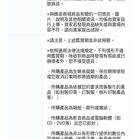
退換貨。
※與酷澎商城商品有關的一切資訊、圖
片、說明及其他相關資訊，均係由賣家自
行上傳。買家若發現商品缺失或與賣場內
容不符，請向賣家提出諮詢。
※請注意，上述鑑賞期並非試用期。
※依照適用法律法規規定，下列情形不適
用鑑賞期，除收到商品時發現有瑕疵或已
損壞者外，恕不接受退貨：
．所購產品為生鮮易腐類、保存期限很短
或您取消訂單時即將過期的產品；
．所購產品為依據您的要求而客製化的產
品（如刻製印章、訂製服、相片印製產品
等）；
．所購產品為報紙、期刊或雜誌；
．所購產品為影音商品或電腦軟體（如
CD、DVD等）且您已拆封；
．所購產品為非以有形媒介提供的數位內
容或線上服務（如電子書、影音串流服