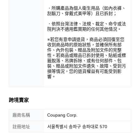
．所購產品為個人衛生用品（如內衣褲、
刮鬍刀、穿戴式美甲等）且已拆封；
．依照台灣法律、法規、裁定、命令或法
院判決不適用鑑賞期的任何其他情況。
※若您有意申請退貨，商品必須回復至您
收到商品時的原始狀態，並確保所有部
件、內外包裝、贈品及附加文件的完整
性。若商品或贈品已拆封使用、貼紙或標
籤脫落、吊牌拆除、或有任何部件、包
裝、贈品或附加文件遺失、故障、受到污
損等情況，您的退貨權益有可能受到影
響。
跨境賣家
廠商名稱
Coupang Corp.
註冊地址
서울특별시 송파구 송파대로 570