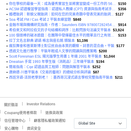
•
你在學校的最後一天：成為優秀實習生並將實習變成一份工作的 56 種方法平裝本
$150
•
ACSM 認證複習學習指南：認證私人教練 (CPT) 資源與指南考試手冊平裝本
$356
•
婚禮致詞：新娘父親致詞：如何在您的完美奇蹟中發表完美的致詞...
$127
•
Soa 考試 FM / Cas 考試 2 平裝本練習題
$840
•
金融市場與機構研究指南，作者：Saunders ISBN 9780072824544 平裝本
$914
•
希伯來文和阿拉伯文的子句結構和詞序：比較閃族句法論文平裝本
$3,924
•
100 個很棒的破冰遊戲：在團隊中發揮最佳水平的簡單且行之有效的方法平裝本
$153
•
拉丁文名言辭典 諺語 格言與座右銘 精裝本
$1,196
•
瘋狂舞會和普萊斯博士對公民自由本質的觀察。詩意的混合曲。平裝
$177
•
透過文化進行教學：平裝年輕成人文學的閱讀與回應策略
$200
•
Scott Foresman ESL 陽光版學生用書 1 年級 2001 年平裝本
$1,044
•
Dnealian 手寫 1993 年學生版（消耗品）三年級平裝本
$194
•
簡易指南：Cqe 認證品質工程師：問題與解答平裝本
$252
•
唐納德·川普平裝本《交易的藝術》的總結分析與評論
$87
•
西班牙語-活到老學到老！ ：墨西哥沉浸式語言學校完整指南平裝本
$211
Investor Relations
關於酷澎
Coupang使用者條款
退換貨政策
信任管理中心
顧客隱私權政策通知
Global Site
安心購物
資訊安全