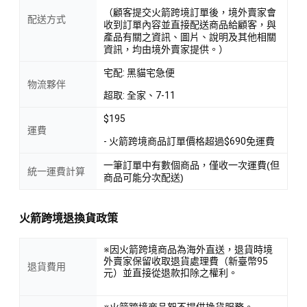
（顧客提交火箭跨境訂單後，境外賣家會
配送方式
收到訂單內容並直接配送商品給顧客，與
產品有關之資訊、圖片、說明及其他相關
資訊，均由境外賣家提供。）
宅配: 黑貓宅急便
物流夥伴
超取: 全家、7-11
$195
運費
- 火箭跨境商品訂單價格超過$690免運費
一筆訂單中有數個商品，僅收一次運費(但
統一運費計算
商品可能分次配送)
火箭跨境退換貨政策
※因火箭跨境商品為海外直送，退貨時境
外賣家保留收取退貨處理費（新臺幣95
退貨費用
元）並直接從退款扣除之權利。