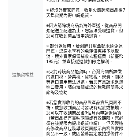
※火箭跨境商品恕不提供換貨服務。
※ 經境外賣家同意，收到火箭跨境商品後7
天鑑賞期內得申請退貨。
※因火箭跨境商品為海外直送，從商品開
始配送至配達為止，恕無法受理退貨，但
您可在收到商品後申請退貨。
※ 部分退貨時，若剩餘訂單金額未達免運
門檻，您原本享有的免運優惠將予以取
消，境外賣家保留補收去程運費（新臺幣
195元）並直接從退款扣除之權利。
※火箭跨境商品退貨時，台灣海關所課徵
退換貨權益
的進口稅、營業稅、貨物稅、規費、關稅
等進口費用無法退還，若您有意請求退還
進口費用，請向海關或您的稅務顧問尋求
諮詢及協助
※若您實際收到的商品與產品資訊頁面不
符，或您收到商品時發現有瑕疵或損壞，
您可以在收到商品後3個月內申請退換貨
（若商品標有賞味期限或有效期限，您必
須在該期限內提出退貨申請），但因製造
商修改商品包裝導致頁面顯示內容與實際
商品不一致，或因螢幕設定或拍攝條件不