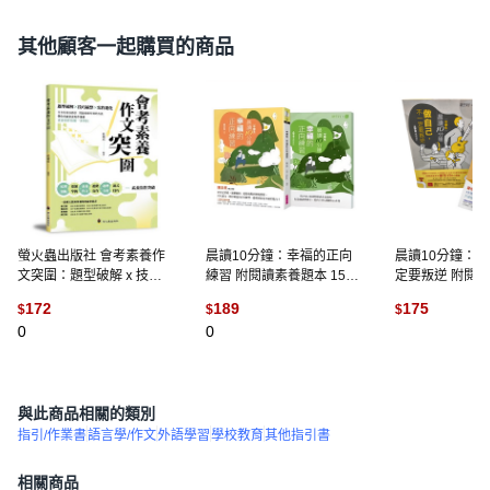
其他顧客一起購買的商品
螢火蟲出版社 會考素養作
晨讀10分鐘：幸福的正向
晨讀10分鐘：做
文突圍：題型破解 x 技巧
練習 附閱讀素養題本 15 x
定要叛逆 附閱讀
統整 x 寫作進化, 平裝
21 x 1.7cm, 平裝
平裝書
172
189
175
$
$
$
0
0
(
3
)
與此商品相關的類別
指引/作業書
語言學/作文
外語學習
學校教育
其他指引書
相關商品