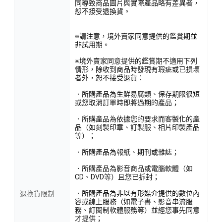
同導致商品圖片與實際產品略有差異者，
恕不接受退換貨。
※請注意，境外賣家同意提供的鑑賞期並
非試用期。
※境外賣家同意提供的鑑賞期不適用下列
情形，除收到商品時發現有瑕疵或已損壞
者外，恕不接受退貨：
．所購產品為生鮮易腐類、保存期限很短
或您取消訂單時即將過期的產品；
．所購產品為依據您的要求而客製化的產
品（如刻製印章、訂製服、相片印製產品
等）；
．所購產品為報紙、期刊或雜誌；
．所購產品為影音商品或電腦軟體（如
CD、DVD等）且您已拆封；
．所購產品為非以有形媒介提供的數位內
退換貨限制
容或線上服務（如電子書、影音串流服
務、訂閱制軟體服務等）並經您事先同意
才提供；