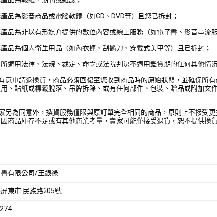
產品為影音商品或電腦軟體（如CD、DVD等）且您已拆封；
購產品為非以有形媒介提供的數位內容或線上服務（如電子書、影音串流
購產品為個人衛生用品（如內衣褲、刮鬍刀、穿戴式美甲等）且已拆封；
照所適用法律、法規、裁定、命令或法院判決不適用鑑賞期的任何其他情
您有意申請退換貨，商品必須回復至您收到商品時的原始狀態，並確保所有
使用、貼紙或標籤脫落、吊牌拆除、或有任何部件、包裝、贈品或附加文
賣家另為同意外，換貨服務僅限與原訂單完全相同的商品，原則上不接受更
若因商品庫存不足或有其他商業考量，賣家可能僅接受退貨，恕不提供換
書有限公司/王銀祿
屏東市 民族路205號
274