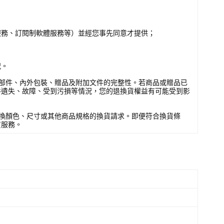
服務、訂閱制軟體服務等）並經您事先同意才提供；
況。
部件、內外包裝、贈品及附加文件的完整性。若商品或贈品已
件遺失、故障、受到污損等情況，您的退換貨權益有可能受到影
換顏色、尺寸或其他商品規格的換貨請求。即便符合換貨條
貨服務。