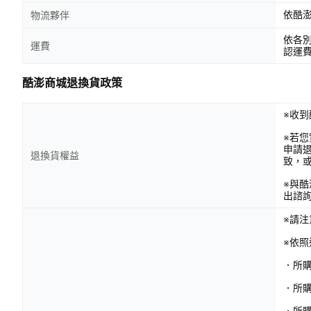
依酷
物流夥伴
依各
運費
認運
酷澎商城退換貨政策
※收到
※若
申請
退換貨權益
致，
※與
出諮
※請
※依
．所
．所
．所