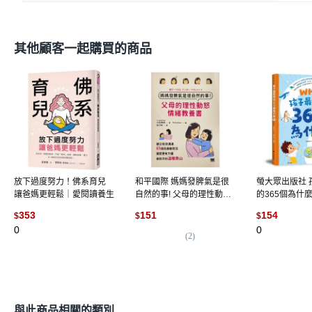
其他顧客一起購買的商品
放下過度努力！佛系育兒
和平國際 媽媽發脾氣是很
螢大眾出版社 
讓爸媽更輕鬆｜愛閱讀養生
自然的事! 父母的理性動怒
的365個為什麼
情緒教養書
353
151
154
$
$
$
0
0
(
2
)
與此商品相關的類別