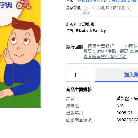
賣家：
銀祿圖書有限公司
去看銷售者的商
賣家評價
-- %
(
14則以下的評價
)
出版社
:
心理出版
作者
:
Elizabeth Pantley
國泰世華銀行
中國信
銀行回饋
最高
3.3%小樹點
最高
$5
查看所有銀行優惠活動
加入
商品主要規格
譯者
黃詩殷、唐
原書名
N/A
出版年月
2008-01
酷澎商品編號
690289563