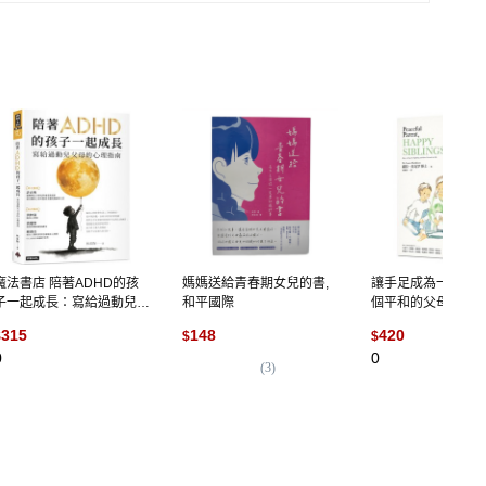
魔法書店 陪著ADHD的孩
媽媽送給青春期女兒的書,
讓手足成為一生的
子一起成長：寫給過動兒父
和平國際
個平和的父母 教出
母的心理指南 心理學專業
小孩〔與孩子的情
315
148
420
$
$
$
指導 實用教養策略, 詳見包
部曲〕 心靈工坊
0
0
裝, 林希陶, 時報
(
3
)