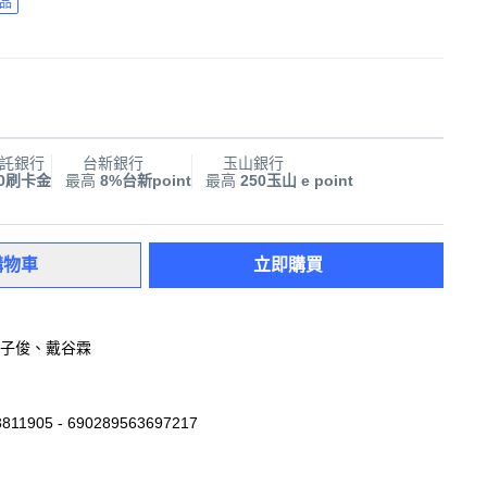
品
託銀行
台新銀行
玉山銀行
00刷卡金
最高
8%台新point
最高
250玉山 e point
購物車
立即購買
子俊、戴谷霖
811905 - 690289563697217