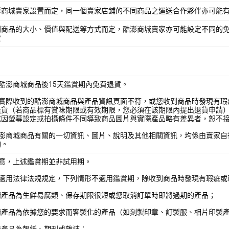
澎商城賣家設置而定，同一個賣家店鋪的不同商品之運送合作夥伴亦可能
別商品的大小、價值與配送等方式而定，酷澎商城賣家亦可能設定不同的
費
酷澎商城商品後15天鑑賞期內免費退貨。
您實際收到的酷澎商城商品與產品資訊頁面不符，或您收到商品時發現有瑕
退貨（若商品標有賞味期限或有效期限，您必須在該期限內提出退貨申請
或因螢幕設定或拍攝條件不同導致商品圖片與實際產品略有差異者，恕不
酷澎商城商品有關的一切資訊、圖片、說明及其他相關資訊，均係由賣家自
詢。
注意，上述鑑賞期並非試用期。
照適用法律法規規定，下列情形不適用鑑賞期，除收到商品時發現有瑕疵或
購產品為生鮮易腐類、保存期限很短或您取消訂單時即將過期的產品；
購產品為依據您的要求而客製化的產品（如刻製印章、訂製服、相片印製
購產品為報紙、期刊或雜誌；