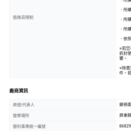
．所購
退換貨限制
．所
．所
．依
※若
拆封
響。
※除
件，
廠商資訊
銀祿圖
商號/代表人
屏東縣
營業場所
86829
營利事業統一編號