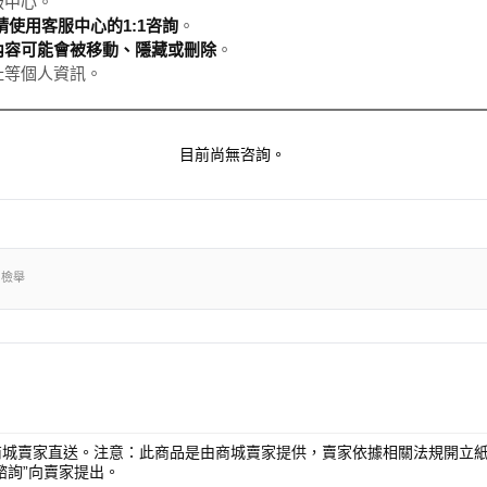
服中心。
使用客服中心的1:1咨詢
。
內容可能會被移動、隱藏或刪除
。
址等個人資訊。
目前尚無咨詢。
出檢舉
商城賣家直送。注意：此商品是由商城賣家提供，賣家依據相關法規開立紙
諮詢”向賣家提出。