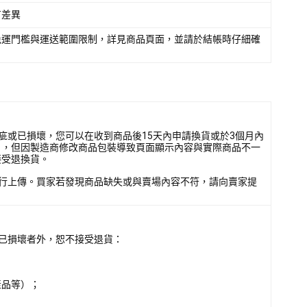
有差異
免運門檻與運送範圍限制，詳見商品頁面，並請於結帳時仔細確
疵或已損壞，您可以在收到商品後15天內申請換貨或於3個月內
），但因製造商修改商品包裝導致頁面顯示內容與實際商品不一
接受退換貨。
行上傳。買家若發現商品缺失或與賣場內容不符，請向賣家提
已損壞者外，恕不接受退貨：
產品等）；