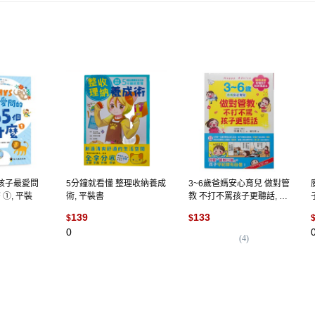
孩子最愛問
5分鐘就看懂 整理收納養成
3~6歲爸媽安心育兒 做對管
 ①, 平裝
術, 平裝書
教 不打不罵孩子更聽話, 明
橋大二, 和平國際
139
133
$
$
0
(
4
)