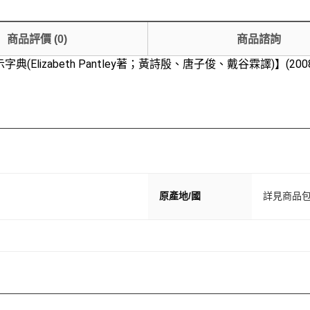
商品評價
(
0
)
商品諮詢
lizabeth Pantley著；黃詩殷、唐子俊、戴谷霖譯)】(2008年
原產地/國
詳見商品