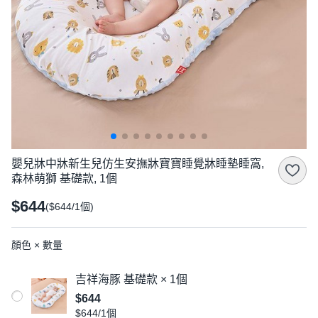
嬰兒牀中牀新生兒仿生安撫牀寶寶睡覺牀睡墊睡窩,
森林萌獅 基礎款, 1個
$644
($644/1個)
顏色 × 數量
吉祥海豚 基礎款 × 1個
$644
$644/1個