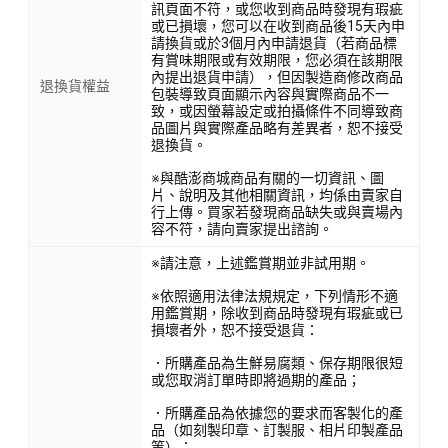
訊頁面不符，或您收到商品時發現有瑕疵
或已損壞，您可以在收到商品後15天內申
請換貨或於3個月內申請退貨（若商品標
有賞味期限或有效期限，您必須在該期限
內提出退貨申請），但因製造商修改商品
退換貨權益
包裝導致頁面顯示內容與實際商品不一
致，或因螢幕設定或拍攝條件不同導致商
品圖片與實際產品略有差異者，恕不接受
退換貨。
※與酷澎商城商品有關的一切資訊、圖
片、說明及其他相關資訊，均係由賣家自
行上傳。買家若發現商品缺失或與賣場內
容不符，請向賣家提出諮詢。
※請注意，上述鑑賞期並非試用期。
※依照適用法律法規規定，下列情形不適
用鑑賞期，除收到商品時發現有瑕疵或已
損壞者外，恕不接受退貨：
．所購產品為生鮮易腐類、保存期限很短
或您取消訂單時即將過期的產品；
．所購產品為依據您的要求而客製化的產
品（如刻製印章、訂製服、相片印製產品
等）；