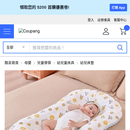
領取您的 $200 首購優惠卷!
打開 App
登入
註冊會員
客服中心
全部
酷澎首頁
母嬰
兒童傢俱
幼兒童床具
幼兒床墊