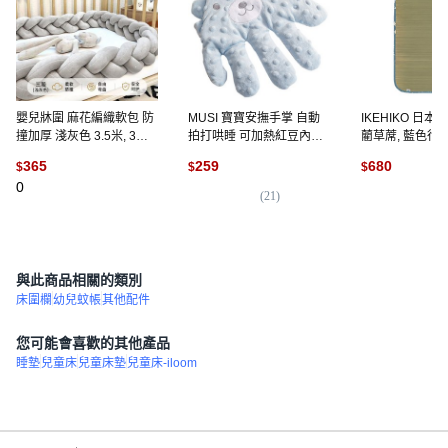
嬰兒牀圍 麻花編織軟包 防
MUSI 寶寶安撫手掌 自動
IKEHIKO 日本
撞加厚 淺灰色 3.5米, 3股
拍打哄睡 可加熱紅豆內芯
藺草蓆, 藍色行
淺灰色, 2米 可圍兩面
遙控舒緩 藍色熊, 安撫手
365
259
680
$
$
$
掌-藍色熊(無音樂款) 現貨
0
隔天發, 1個
(
21
)
(
7
)
與此商品相關的類別
床圍欄
幼兒蚊帳
其他配件
您可能會喜歡的其他產品
睡墊
兒童床
兒童床墊
兒童床-iloom