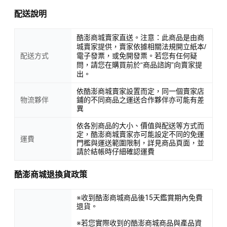
配送說明
酷澎商城賣家直送。注意：此商品是由商
城賣家提供，賣家依據相關法規開立紙本/
配送方式
電子發票，或免開發票。若您有任何疑
問，請您在購買前於“商品諮詢”向賣家提
出。
依酷澎商城賣家設置而定，同一個賣家店
物流夥伴
鋪的不同商品之運送合作夥伴亦可能有差
異
依各別商品的大小、價值與配送等方式而
定，酷澎商城賣家亦可能設定不同的免運
運費
門檻與運送範圍限制，詳見商品頁面，並
請於結帳時仔細確認運費
酷澎商城退換貨政策
※收到酷澎商城商品後15天鑑賞期內免費
退貨。
※若您實際收到的酷澎商城商品與產品資