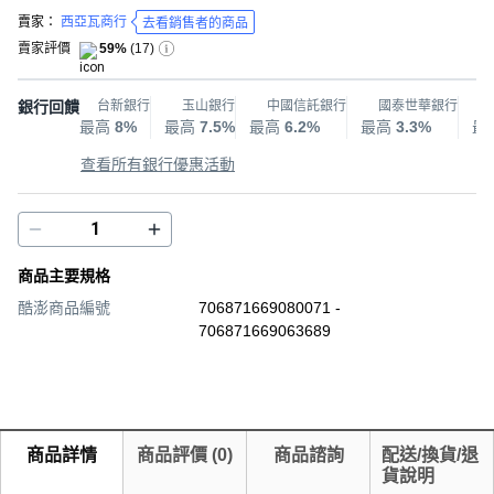
賣家：
西亞瓦商行
去看銷售者的商品
賣家評價
59%
(
17
)
銀行回饋
台新銀行
玉山銀行
中國信託銀行
國泰世華銀行
最高
8%
最高
7.5%
最高
6.2%
最高
3.3%
最
查看所有銀行優惠活動
商品主要規格
酷澎商品編號
706871669080071 -
706871669063689
商品詳情
商品評價
(
0
)
商品諮詢
配送/換貨/退
貨說明