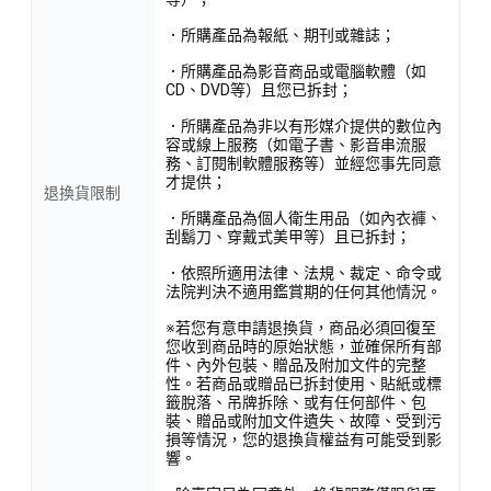
．所購產品為報紙、期刊或雜誌；
．所購產品為影音商品或電腦軟體（如
CD、DVD等）且您已拆封；
．所購產品為非以有形媒介提供的數位內
容或線上服務（如電子書、影音串流服
務、訂閱制軟體服務等）並經您事先同意
才提供；
退換貨限制
．所購產品為個人衛生用品（如內衣褲、
刮鬍刀、穿戴式美甲等）且已拆封；
．依照所適用法律、法規、裁定、命令或
法院判決不適用鑑賞期的任何其他情況。
※若您有意申請退換貨，商品必須回復至
您收到商品時的原始狀態，並確保所有部
件、內外包裝、贈品及附加文件的完整
性。若商品或贈品已拆封使用、貼紙或標
籤脫落、吊牌拆除、或有任何部件、包
裝、贈品或附加文件遺失、故障、受到污
損等情況，您的退換貨權益有可能受到影
響。