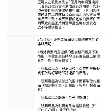
您可以在收到商品後3個月內申請退換貨
（若商品標有賞味期限或有效期限，您必
須在該期限內提出退貨申請），但因製造
商修改商品包裝導致頁面顯示內容與實際
商品不一致，或因螢幕設定或拍攝條件不
同導致商品圖片與實際產品略有差異者，
恕不接受退換貨。
※請注意，境外賣家同意提供的鑑賞期並
非試用期。
※境外賣家同意提供的鑑賞期不適用下列
情形，除收到商品時發現有瑕疵或已損壞
者外，恕不接受退貨：
．所購產品為生鮮易腐類、保存期限很短
或您取消訂單時即將過期的產品；
．所購產品為依據您的要求而客製化的產
品（如刻製印章、訂製服、相片印製產品
等）；
．所購產品為報紙、期刊或雜誌；
．所購產品為影音商品或電腦軟體（如
CD、DVD等）且您已拆封；