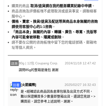
購買的商品
取消/退貨請在我的酷澎購買記錄中申請
。
商品咨詢及評價板塊不處理取消或退貨事宜，請聯絡客
服中心。
價格、賣家、換貨/退貨及配送等與商品本身無關的咨詢
請使用客服中心的1:1咨詢
。
「商品本身」無關的內容、轉讓、廣告、辱罵、洗版等
內容可能會被移動、隱藏或刪除
。
請不要在公開的咨詢板塊中留下您的電話號碼、郵箱地
址等個人資訊。
80g | 12包 Coupang Corp.
2024/11/18 12:47:42
諮詢
請問85g的整箱是幾包 謝謝
[火箭國際]
2025/02/27 16:32:43
回覆
是 <經確認此商品因各倉庫包裝及出貨方式不同，
難以保證購買多少數量即整箱出貨，還請您見諒。>
購買前，請您參考上述說明，謝謝。