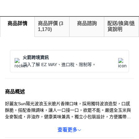
商品詳情
商品評價
(
3
商品諮詢
配送/換貨/退
1,170
)
貨說明
火箭跨境資訊
深入了解 EZ WAY、進口稅、限制等。
商品概述
好麗友Sun陽光波浪玉米脆片香辣口味，採用獨特波浪造型，口感
酥脆，搭配香辣調味，讓人一口接一口，欲罷不能。嚴選全玉米與
全麥製成，非油炸，健康美味兼具。獨立小包裝設計，方便攜帶，
隨時享受陽光般的美味。無論是辦公室下午茶、戶外郊遊，還是居
家休閒時光，都是您的最佳零食選擇。快來體驗這款充滿陽光滋味
查看更多
的玉米脆片吧！