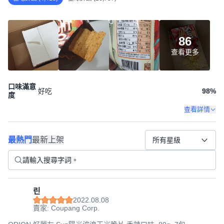
86
查看更多
口味滿意
好吃
98
%
度
查看詳情
使用陽光曝曬過的玉米、小麥、米和燕麥等穀物製成，香脆可
口，口感極佳。獨特的波浪造型，口感更加酥脆，讓人一口接
最熱門
最新上架
一口，停不下來。辣味十足，更添風味，讓人欲罷不能。無論
所有星級
是看電影、外出遊玩，還是當成配酒的零食，都是絕佳的選
擇。
린
2022.08.08
<產品資訊皆由跨境廠商提供，
產品資訊部分文字係由AI產出
，
賣家: Coupang Corp.
翻譯內容僅供參考，相關說明應以實際產品標示資訊為準>