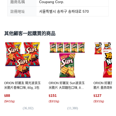
廠商名稱
Coupang Corp.
註冊地址
서울특별시 송파구 송파대로 570
其他顧客一起購買的商品
ORION 好麗友 陽光波浪玉
ORION 好麗友 Sun波浪玉
ORION 好麗友
米脆片香辣口味, 80g, 3包
米脆片 大蒜麵包口味, 80g,
脆片 墨西哥辣
6包
味, 84g, 5包
88
151
127
$
$
$
(
$4/10g
)
(
$3/10g
)
(
$3/10g
)
(
36,182
)
(
11,380
)
(
6,