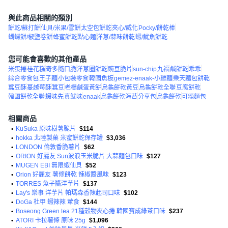
與此商品相關的類別
餅乾/蘇打餅
仙貝/米果/雪餅
太空包餅乾
夾心/威化
Pocky/餅乾棒
蝴蝶餅/椒鹽卷餅
蜂蜜餅乾
點心麵
洋蔥/蒜味餅乾
蝦/魷魚餅乾
您可能會喜歡的其他產品
米蛋捲
桂花糕
奇多隨口脆
洋蔥圈餅乾
豌豆脆片
sun-chip
九福
鹹餅乾
乖乖
綜合零食包
王子麵
小包裝零食
韓國魚板
gemez-enaak-小雞麵
樂天麵包餅乾
蠶豆酥
蔓越莓酥
蠶豆
老楊鹹蛋黃餅
烏龜餅乾黃豆
烏龜餅乾全聯
豆腐餅乾
韓國餅乾全聯
蝦味先
真魷味
enaak
烏龜餅乾海苔
分享包
烏龜餅乾
可頌麵包
相關商品
•
KuSuka 原味樹薯脆片
$114
•
hokka 北陸製菓 米蜜餅乾保存罐
$3,036
•
LONDON 倫敦香脆薯片
$62
•
ORION 好麗友 Sun波浪玉米脆片 大蒜麵包口味
$127
•
MUGEN EBI 無限蝦仙貝
$52
•
Orion 好麗友 薯條餅乾 辣椒醬風味
$123
•
TORRES 魚子醬洋芋片
$137
•
Lay's 樂事 洋芋片 帕瑪森香辣起司口味
$102
•
DoGa 杜甲 蝦辣辣 葷食
$144
•
Boseong Green tea 21種穀物夾心捲 韓國寶成綠茶口味
$237
•
ATORI 卡拉薯條 原味 25g
$1,096