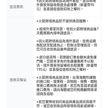
※因火箭跨境商品為海外直送，退貨時境
外賣家保留收取退貨處理費（新臺幣95
退貨費用
元）並直接從退款扣除之權利。
※火箭跨境商品恕不提供換貨服務。
※ 經境外賣家同意，收到火箭跨境商品後7
天鑑賞期內得申請退貨。
※因火箭跨境商品為海外直送，從商品開
始配送至配達為止，恕無法受理退貨，但
您可在收到商品後申請退貨。
※ 部分退貨時，若剩餘訂單金額未達免運
門檻，您原本享有的免運優惠將予以取
消，境外賣家保留補收去程運費（新臺幣
195元）並直接從退款扣除之權利。
※火箭跨境商品退貨時，台灣海關所課徵
退換貨權益
的進口稅、營業稅、貨物稅、規費、關稅
等進口費用無法退還，若您有意請求退還
進口費用，請向海關或您的稅務顧問尋求
諮詢及協助
※若您實際收到的商品與產品資訊頁面不
符，或您收到商品時發現有瑕疵或損壞，