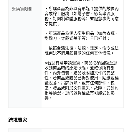
．所購產品為非以有形媒介提供的數位內
退換貨限制
容或線上服務（如電子書、影音串流服
務、訂閱制軟體服務等）並經您事先同意
才提供；
．所購產品為個人衛生用品（如內衣褲、
刮鬍刀、穿戴式美甲等）且已拆封；
．依照台灣法律、法規、裁定、命令或法
院判決不適用鑑賞期的任何其他情況。
※若您有意申請退貨，商品必須回復至您
收到商品時的原始狀態，並確保所有部
件、內外包裝、贈品及附加文件的完整
性。若商品或贈品已拆封使用、貼紙或標
籤脫落、吊牌拆除、或有任何部件、包
裝、贈品或附加文件遺失、故障、受到污
損等情況，您的退貨權益有可能受到影
響。
跨境賣家