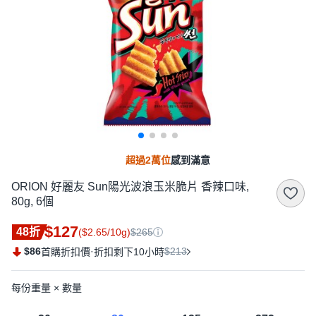
超過2萬位
感到滿意
ORION 好麗友 Sun陽光波浪玉米脆片 香辣口味,
80g, 6個
$127
48折
($2.65/10g)
$265
$86
·
$213
首購折扣價
折扣剩下10小時
每份重量 × 數量