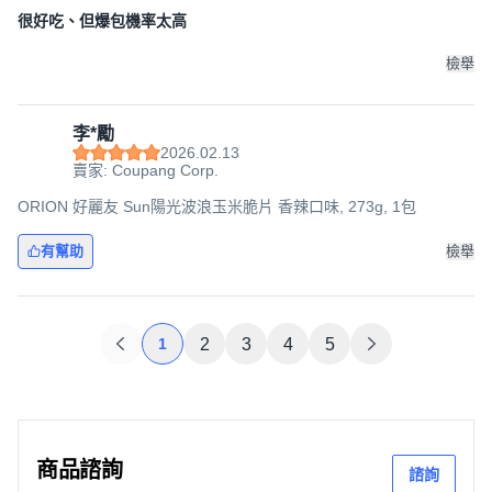
很好吃、但爆包機率太高
檢舉
李*勵
2026.02.13
賣家: Coupang Corp.
ORION 好麗友 Sun陽光波浪玉米脆片 香辣口味, 273g, 1包
有幫助
檢舉
1
2
3
4
5
商品諮詢
諮詢