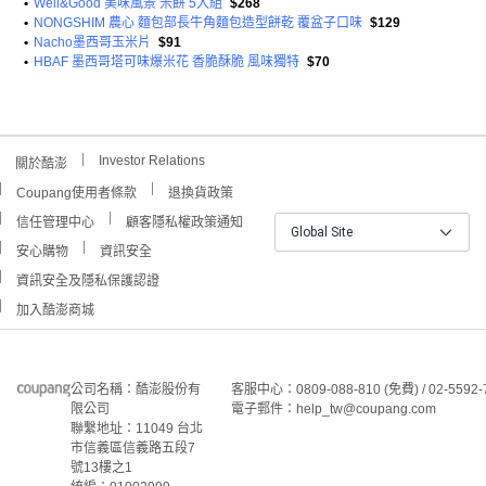
•
Well&Good 美味風景 米餅 5入組
$268
•
NONGSHIM 農心 麵包部長牛角麵包造型餅乾 覆盆子口味
$129
•
Nacho墨西哥玉米片
$91
•
HBAF 墨西哥塔可味爆米花 香脆酥脆 風味獨特
$70
Investor Relations
關於酷澎
Coupang使用者條款
退換貨政策
信任管理中心
顧客隱私權政策通知
Global Site
安心購物
資訊安全
資訊安全及隱私保護認證
加入酷澎商城
公司名稱：酷澎股份有
客服中心：0809-088-810 (免費) / 02-5592-
限公司
電子郵件：help_tw@coupang.com
聯繫地址：11049 台北
市信義區信義路五段7
號13樓之1