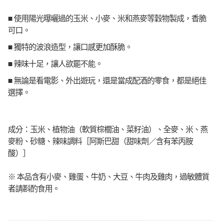
■ 使用陽光曝曬過的玉米、小麥、米和燕麥等穀物製成，香脆
可口。
■ 獨特的波浪造型，讓口感更加酥脆。
■ 辣味十足，讓人欲罷不能。
■ 無論是看電影、外出遊玩，還是當成配酒的零食，都是絕佳
選擇。
成分：玉米、植物油（軟質棕櫚油、菜籽油）、全麥、米、燕
麥粉、砂糖、辣味調料［阿斯巴甜（甜味劑／含有苯丙胺
酸）］
※ 本品含有小麥、雞蛋、牛奶、大豆、牛肉及雞肉，過敏體質
者請斟酌食用。