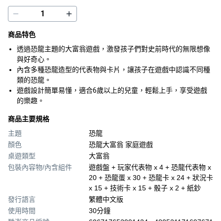
商品特色
透過恐龍主題的大富翁遊戲，激發孩子們對史前時代的無限想像
與好奇心。
內含多種恐龍造型的代表物與卡片，讓孩子在遊戲中認識不同種
類的恐龍。
遊戲設計簡單易懂，適合6歲以上的兒童，輕鬆上手，享受遊戲
的樂趣。
商品主要規格
主題
恐龍
顏色
恐龍大富翁 家庭遊戲
桌遊類型
大富翁
包裝內容物/內含組件
遊戲盤 + 玩家代表物 x 4 + 恐龍代表物 x
20 + 恐龍蛋 x 30 + 恐龍卡 x 24 + 狀況卡
x 15 + 技術卡 x 15 + 骰子 x 2 + 紙鈔
發行語言
繁體中文版
使用時間
30分鐘