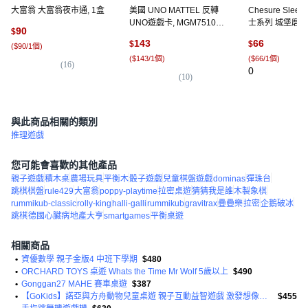
大富翁 大富翁夜市通, 1盒
美國 UNO MATTEL 反轉
Chesure Slee
UNO遊戲卡, MGM75106,
士系列 城堡磨砂
90
$
1盒
卡牌收納, 1個,
143
66
$
$
(
$90/1個
)
列 55張 200µm
(
$143/1個
)
(
$66/1個
)
(
16
)
0
(
10
)
與此商品相關的類別
推理遊戲
您可能會喜歡的其他產品
親子遊戲
積木桌
農場玩具
平衡木
骰子遊戲
兒童棋盤遊戲
dominas
彈珠台
跳棋棋盤
rule429
大富翁
poppy-playtime
拉密桌遊
猜猜我是誰
木製象棋
rummikub-classic
rolly-king
halli-galli
rummikub
gravitrax
疊疊樂
拉密
企鵝破冰
跳棋
德國心臟病
地產大亨
smartgames
平衡桌遊
相關商品
•
資優數學 親子金版4 中班下學期
$480
•
ORCHARD TOYS 桌遊 Whats the Time Mr Wolf 5歲以上
$490
•
Gonggan27 MAHE 賽車桌遊
$387
•
【GoKids】諾亞與方舟動物兒童桌遊 親子互動益智遊戲 激發想像力與創造力
$455