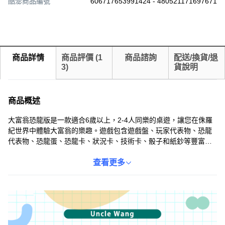
酷澎商品編號
606717653991424 - 480521171697671
商品詳情
商品評價
(
1
商品諮詢
配送/換貨/退
3
)
貨說明
商品概述
大富翁恐龍版是一款適合6歲以上，2-4人同樂的桌遊，讓您在侏羅
紀世界中體驗大富翁的樂趣。遊戲包含遊戲盤、玩家代表物、恐龍
代表物、恐龍蛋、恐龍卡、狀況卡、技術卡、骰子和紙鈔等豐富配
件，讓遊戲更具變化性與挑戰性。透過買地、建設、收取租金等方
式，考驗您的策略與決策能力，成為恐龍世界的大富翁！快來與家
查看更多
人朋友一同探索未知的侏羅紀，成為最強霸主吧！