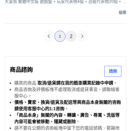
大富翁 繁體中文版 遊戲盤 + 玩家代表物4個 + 恐龍代表物20個 + 恐
龍蛋30個 + 恐龍卡24張 + 狀況卡15張 + 技術卡15張 + 骰子2個 +
紙鈔 6歲以上 2~4人, 1盒
檢舉
1
2
商品諮詢
諮詢
購買的商品
取消/退貨請在我的酷澎購買記錄中申請
。
商品咨詢及評價板塊不處理取消或退貨事宜，請聯絡客
服中心。
價格、賣家、換貨/退貨及配送等與商品本身無關的咨詢
請使用客服中心的1:1咨詢
。
「商品本身」無關的內容、轉讓、廣告、辱罵、洗版等
內容可能會被移動、隱藏或刪除
。
請不要在公開的咨詢板塊中留下您的電話號碼、郵箱地