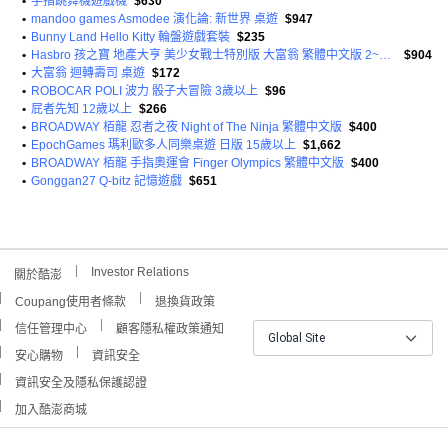
•
手指跳舞機遊戲機
$630
•
mandoo games Asmodee 演化論: 新世界 桌遊
$947
•
Bunny Land Hello Kitty 輪盤遊戲套裝
$235
•
Hasbro 孩之寶 地產大亨 美少女戰士特別版 大富翁 繁體中文版 2~6人 8歲以上
$904
•
大富翁 迴轉壽司 桌遊
$172
•
ROBOCAR POLI 波力 骰子大冒險 3歲以上
$96
•
屁者先知 12歲以上
$266
•
BROADWAY 栢龍 忍者之夜 Night of The Ninja 繁體中文版
$400
•
EpochGames 瑪利歐多人同樂桌遊 日版 15歲以上
$1,662
•
BROADWAY 栢龍 手指奧運會 Finger Olympics 繁體中文版
$400
•
Gonggan27 Q-bitz 記憶遊戲
$651
Investor Relations
關於酷澎
Coupang使用者條款
退換貨政策
信任管理中心
顧客隱私權政策通知
Global Site
安心購物
資訊安全
資訊安全及隱私保護認證
加入酷澎商城