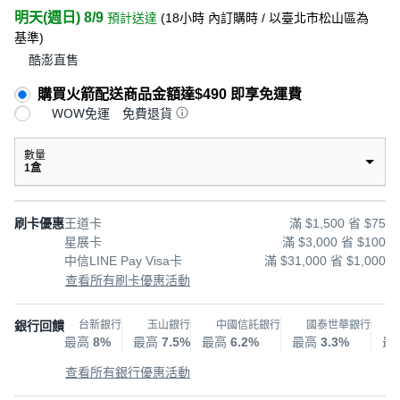
明天(週日) 8/9
預計送達
(
18小時
內訂購時
/ 以臺北市松山區為
基準
)
酷澎直售
購買火箭配送商品金額達$490 即享免運費
WOW免運
免費退貨
數量
1盒
刷卡優惠
王道卡
滿 $1,500 省 $75
星展卡
滿 $3,000 省 $100
中信LINE Pay Visa卡
滿 $31,000 省 $1,000
查看所有刷卡優惠活動
銀行回饋
台新銀行
玉山銀行
中國信託銀行
國泰世華銀行
最高
8%
最高
7.5%
最高
6.2%
最高
3.3%
最
查看所有銀行優惠活動