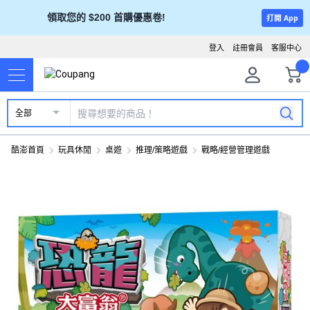
領取您的 $200 首購優惠卷!
打開 App
登入
註冊會員
客服中心
全部
酷澎首頁
玩具休閒
桌遊
推理/策略遊戲
戰略/經營管理遊戲