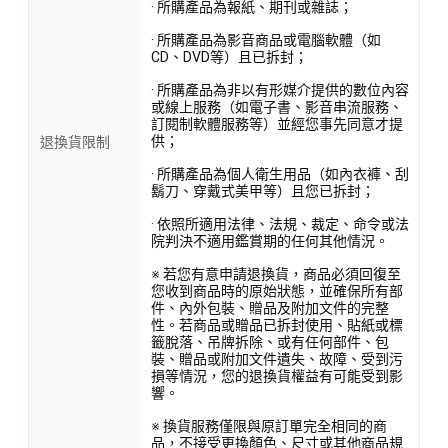
· 所購產品為報紙、期刊或雜誌；
· 所購產品為影音商品或電腦軟體（如
CD、DVD等）且已拆封；
· 所購產品為非以有形媒介提供的數位內容
或線上服務（如電子書、影音串流服務、
訂閱制軟體服務等）並經您事先同意才提
供；
退換貨限制
· 所購產品為個人衛生用品（如內衣褲、刮
鬍刀、穿戴式美甲等）且您已拆封；
· 依照所適用法律、法規、裁定、命令或法
院判決不適用鑑賞期的任何其他情況。
※ 若您有意申請退換貨，商品必須回復至
您收到商品時的原始狀態，並確保所有部
件、內外包裝、贈品及附加文件的完整
性。若商品或贈品已拆封使用、貼紙或標
籤脫落、吊牌拆除、或有任何部件、包
裝、贈品或附加文件遺失、故障、受到污
損等情況，您的退換貨權益有可能受到影
響。
※ 換貨服務僅限與原訂單完全相同的商
品，不接受更換顏色、尺寸或其他商品規