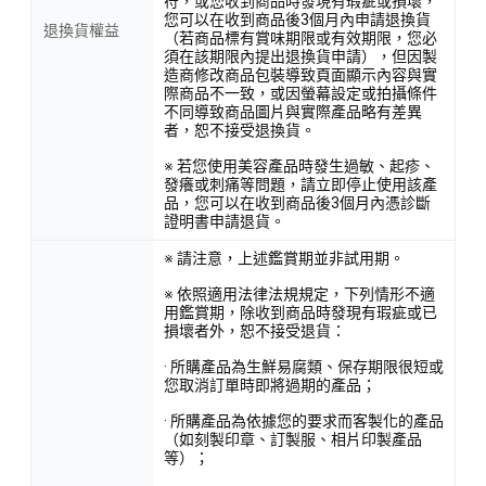
符，或您收到商品時發現有瑕疵或損壞，
您可以在收到商品後3個月內申請退換貨
退換貨權益
（若商品標有賞味期限或有效期限，您必
須在該期限內提出退換貨申請），但因製
造商修改商品包裝導致頁面顯示內容與實
際商品不一致，或因螢幕設定或拍攝條件
不同導致商品圖片與實際產品略有差異
者，恕不接受退換貨。
※ 若您使用美容產品時發生過敏、起疹、
發癢或刺痛等問題，請立即停止使用該產
品，您可以在收到商品後3個月內憑診斷
證明書申請退貨。
※ 請注意，上述鑑賞期並非試用期。
※ 依照適用法律法規規定，下列情形不適
用鑑賞期，除收到商品時發現有瑕疵或已
損壞者外，恕不接受退貨：
· 所購產品為生鮮易腐類、保存期限很短或
您取消訂單時即將過期的產品；
· 所購產品為依據您的要求而客製化的產品
（如刻製印章、訂製服、相片印製產品
等）；