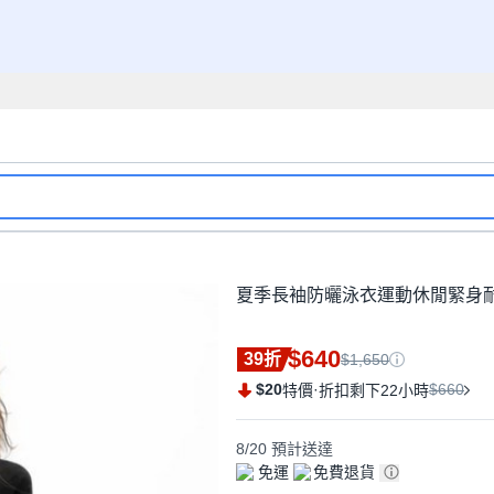
夏季長袖防曬泳衣運動休閒緊身
$640
39折
$1,650
$20
·
$660
特價
折扣剩下22小時
8/20
預計送達
免運
免費退貨