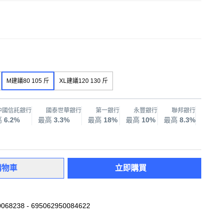
M建議80 105 斤
XL建議120 130 斤
中國信託銀行
國泰世華銀行
第一銀行
永豐銀行
聯邦銀行
兆
高
6.2%
最高
3.3%
最高
18%
最高
10%
最高
8.3%
最高
購物車
立即購買
068238 - 695062950084622