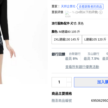
賣家：
天邦企業社
去看銷售者的商品
賣家評價
-- %
(
14則以下的評價
)
流行服飾/配件 尺寸
:
黑色
顏色
:
M建議80 105 斤
2XL建議130 145 斤
L建議105 120 斤
銀行回饋
台新銀行
玉山銀行
最高
8%
最高
7.5%
最
查看所有銀行優惠活動
加入
商品主要規格
酷澎商品編號
695062950