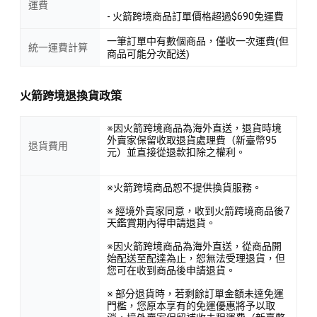
運費
- 火箭跨境商品訂單價格超過$690免運費
一筆訂單中有數個商品，僅收一次運費(但
統一運費計算
商品可能分次配送)
火箭跨境退換貨政策
※因火箭跨境商品為海外直送，退貨時境
外賣家保留收取退貨處理費（新臺幣95
退貨費用
元）並直接從退款扣除之權利。
※火箭跨境商品恕不提供換貨服務。
※ 經境外賣家同意，收到火箭跨境商品後7
天鑑賞期內得申請退貨。
※因火箭跨境商品為海外直送，從商品開
始配送至配達為止，恕無法受理退貨，但
您可在收到商品後申請退貨。
※ 部分退貨時，若剩餘訂單金額未達免運
門檻，您原本享有的免運優惠將予以取