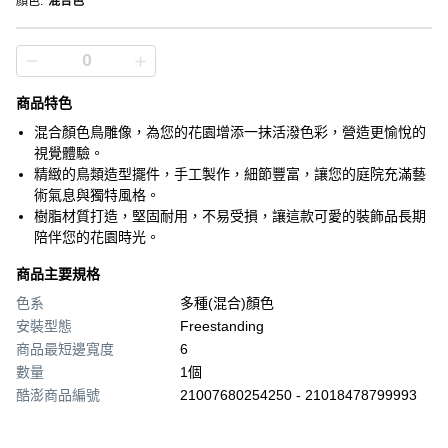
顏色
:
混合色
商品特色
混合顏色鳥雕像，為您的花園增添一抹活潑色彩，營造更愉悅的
視覺體驗。
精緻的鳥類造型擺件，手工製作，細節豐富，讓您的庭院充滿藝
術氣息與獨特風格。
樹脂材質打造，堅固耐用，不易受損，讓這款可愛的裝飾品長期
陪伴您的花園時光。
商品主要規格
色系
多種(混合)顏色
安裝型態
Freestanding
商品最短邊寬度
6
數量
1個
酷澎商品編號
21007680254250 - 21018478799993