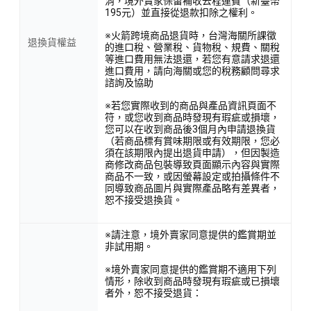
消，境外賣家保留補收去程運費（新臺幣
195元）並直接從退款扣除之權利。
※火箭跨境商品退貨時，台灣海關所課徵
退換貨權益
的進口稅、營業稅、貨物稅、規費、關稅
等進口費用無法退還，若您有意請求退還
進口費用，請向海關或您的稅務顧問尋求
諮詢及協助
※若您實際收到的商品與產品資訊頁面不
符，或您收到商品時發現有瑕疵或損壞，
您可以在收到商品後3個月內申請退換貨
（若商品標有賞味期限或有效期限，您必
須在該期限內提出退貨申請），但因製造
商修改商品包裝導致頁面顯示內容與實際
商品不一致，或因螢幕設定或拍攝條件不
同導致商品圖片與實際產品略有差異者，
恕不接受退換貨。
※請注意，境外賣家同意提供的鑑賞期並
非試用期。
※境外賣家同意提供的鑑賞期不適用下列
情形，除收到商品時發現有瑕疵或已損壞
者外，恕不接受退貨：