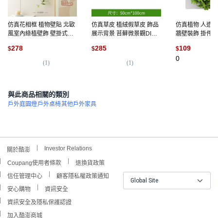
仿真花相框 植物壁貼 北歐
仿真草皮 植絨假草皮 飾品
仿真植物 人造花
風室內綠植壁飾 壁掛式假
展示背景 苔蘚微景觀DIY
牆壁裝飾 掛件 
花 龜背葉掛件, 鐵線蓮壁掛
裝飾材料 不扎手柔軟
公室裝飾, 14A
278
285
109
$
$
$
1份, 鐵線蓮壁掛
0
(
1
)
(
1
)
與此商品相關的類別
戶外庭園燈
戶外桌椅
其他戶外家具
Investor Relations
關於酷澎
Coupang使用者條款
退換貨政策
信任管理中心
顧客隱私權政策通知
Global Site
安心購物
資訊安全
資訊安全及隱私保護認證
加入酷澎商城