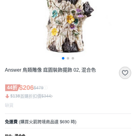
Answer 鳥類雕像 庭園裝飾擺飾 02, 混合色
$206
44折
$479
$138
$344
首購折扣價
缺貨
免運費
(購買火箭跨境商品達 $690 時)