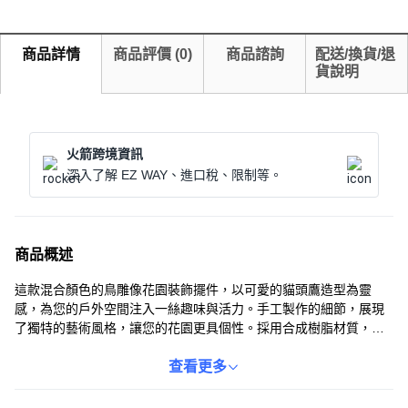
商品詳情
商品評價
(
0
)
商品諮詢
配送/換貨/退
貨說明
火箭跨境資訊
深入了解 EZ WAY、進口稅、限制等。
商品概述
這款混合顏色的鳥雕像花園裝飾擺件，以可愛的貓頭鷹造型為靈
感，為您的戶外空間注入一絲趣味與活力。手工製作的細節，展現
了獨特的藝術風格，讓您的花園更具個性。採用合成樹脂材質，確
保了擺件的耐用性，能夠抵抗戶外環境的侵蝕。無論是擺放在花
園、庭院還是陽台，都能為您的生活增添一份色彩。讓這款精美的
查看更多
鳥雕像，為您的家帶來溫馨與歡樂。