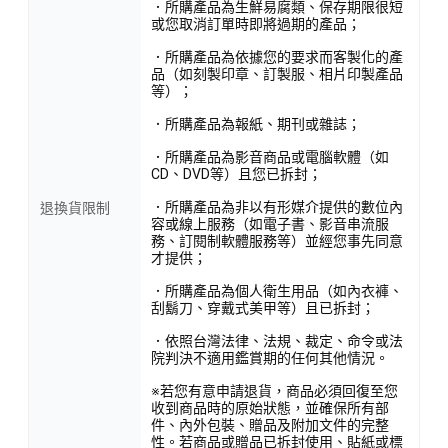
．所購產品為生鮮易腐類、保存期限很短
或您取消訂單時即將過期的產品；
．所購產品為依據您的要求而客製化的產
品（如刻製印章、訂製服、相片印製產品
等）；
．所購產品為報紙、期刊或雜誌；
．所購產品為影音商品或電腦軟體（如
CD、DVD等）且您已拆封；
．所購產品為非以有形媒介提供的數位內
退換貨限制
容或線上服務（如電子書、影音串流服
務、訂閱制軟體服務等）並經您事先同意
才提供；
．所購產品為個人衛生用品（如內衣褲、
刮鬍刀、穿戴式美甲等）且已拆封；
．依照台灣法律、法規、裁定、命令或法
院判決不適用鑑賞期的任何其他情況。
※若您有意申請退貨，商品必須回復至您
收到商品時的原始狀態，並確保所有部
件、內外包裝、贈品及附加文件的完整
性。若商品或贈品已拆封使用、貼紙或標