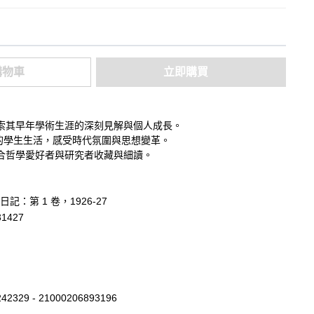
購物車
立即購買
索其早年學術生涯的深刻見解與個人成長。
年間的學生生活，感受時代氛圍與思想變革。
合哲學愛好者與研究者收藏與細讀。
記：第 1 卷，1926-27
31427
42329 - 21000206893196