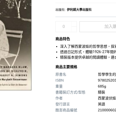
出版社
:
伊利諾大學出版社
加入
商品特色
深入了解西蒙波娃的哲學思想，探
透過日記形式，體驗1926-27
精裝版本提供卓越的閱讀體驗，適
商品主要規格
原書名
哲學學生的日
ISBN
97802520
重量
685g
書籍裝訂方式/型態
精裝
作者
西蒙波伏娃
發行語言
英語
酷澎商品編號
210000602