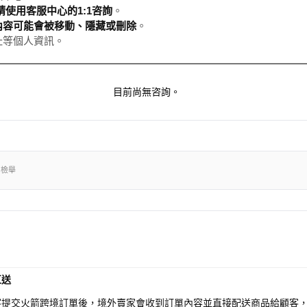
使用客服中心的1:1咨詢
。
內容可能會被移動、隱藏或刪除
。
址等個人資訊。
目前尚無咨詢。
出檢舉
直送
客提交火箭跨境訂單後，境外賣家會收到訂單內容並直接配送商品給顧客