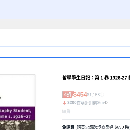
哲學學生日記：第 1 卷 1926-2
$454
4折
$1,158
$200
$654
首購折扣價
缺貨
免運費
(購買火箭跨境商品達 $690 時