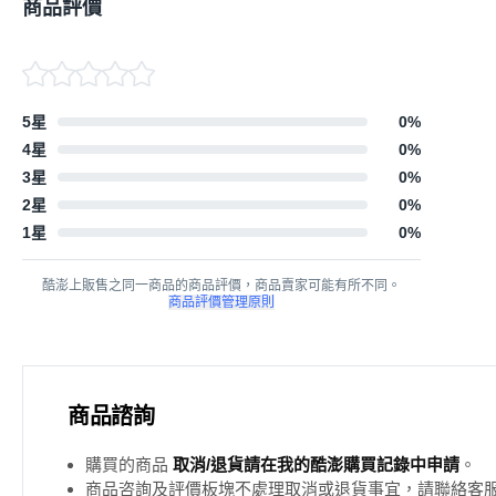
商品評價
5星
0
%
4星
0
%
3星
0
%
2星
0
%
1星
0
%
酷澎上販售之同一商品的商品評價，商品賣家可能有所不同。
商品評價管理原則
商品諮詢
購買的商品
取消/退貨請在我的酷澎購買記錄中申請
。
商品咨詢及評價板塊不處理取消或退貨事宜，請聯絡客