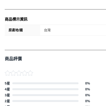
商品標示資訊
原產地/國
台灣
商品評價
5星
0
%
4星
0
%
3星
0
%
2星
0
%