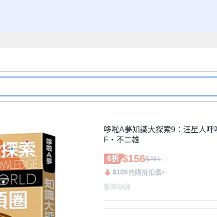
哆啦A夢知識大探索9：汪星人呼喚項圈
F‧不二雄
$156
6折
$261
$105
首購折扣價
暫時缺貨