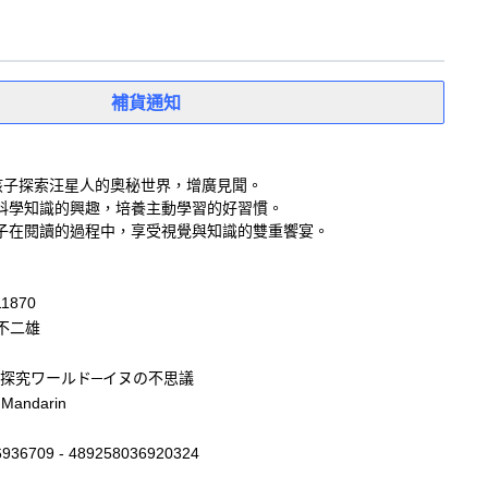
補貨通知
孩子探索汪星人的奧秘世界，增廣見聞。
科學知識的興趣，培養主動學習的好習慣。
子在閱讀的過程中，享受視覺與知識的雙重饗宴。
11870
不二雄
探究ワールド─イヌの不思議
 Mandarin
936709 - 489258036920324