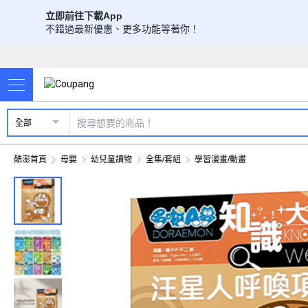
立即前往下載App
不錯過最新優惠、更多功能等著你！
全部
酷澎首頁
母嬰
幼兒童讀物
全集/套組
學習漫畫/動畫