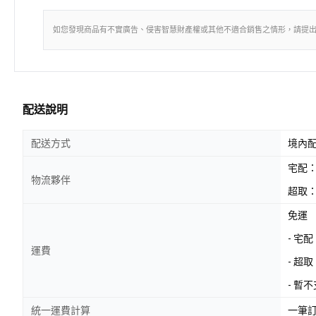
如您發現商品有不實廣告、侵害智慧財產權或其他不適合銷售之情形，請提
配送說明
配送方式
境內
宅配
物流夥伴
超取：
免運
- 宅
運費
- 超
- 暫
統一運費計算
一筆