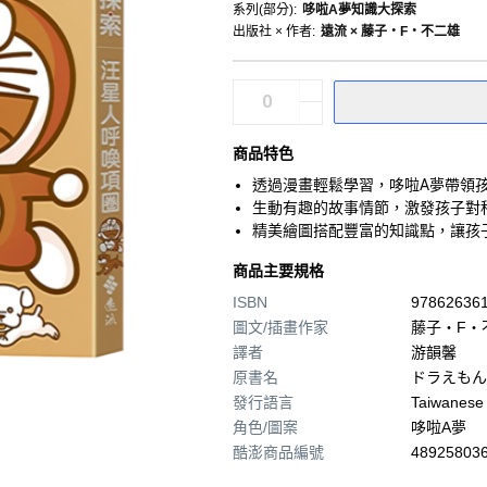
系列(部分)
:
哆啦A夢知識大探索
出版社 × 作者
:
遠流 × 藤子‧F‧不二雄
商品特色
透過漫畫輕鬆學習，哆啦A夢帶領
生動有趣的故事情節，激發孩子對
精美繪圖搭配豐富的知識點，讓孩
商品主要規格
ISBN
97862636
圖文/插畫作家
藤子‧F‧
譯者
游韻馨
原書名
ドラえもん
發行語言
Taiwanese
角色/圖案
哆啦A夢
酷澎商品編號
489258036