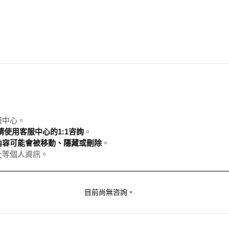
服中心。
使用客服中心的1:1咨詢
。
內容可能會被移動、隱藏或刪除
。
址等個人資訊。
目前尚無咨詢。