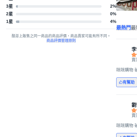
3星
2
%
2星
0
%
1星
4
%
最熱門
最
酷澎上販售之同一商品的商品評價，商品賣家可能有所不同。
商品評價管理原則
李
賣
咪咪購物 破壞
有幫助
劉*
賣
咪咪購物 破壞