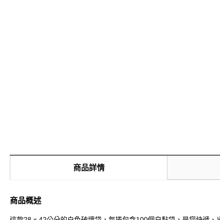
商品詳情
商品概述
這款28 x 42公分的白色破壞袋，每捲包含100個自黏袋，是您