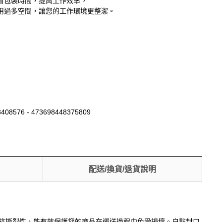
省包裝時間，提高工作效率。
用過多空間，讓您的工作環境更整潔。
408576 - 473698448375809
配送/換貨/退貨說明
性和抗撕裂性，能有效保護您的商品在運送過程中免受損壞。自黏封口