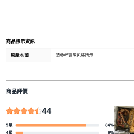
商品標示資訊
原產地/國
請參考實際包裝所示
商品評價
44
5星
84
%
4星
9
%