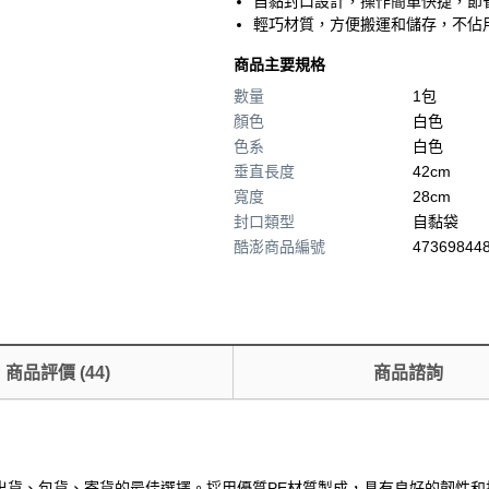
自黏封口設計，操作簡單快捷，節
輕巧材質，方便搬運和儲存，不佔
商品主要規格
數量
1包
顏色
白色
色系
白色
垂直長度
42cm
寬度
28cm
封口類型
自黏袋
酷澎商品編號
473698448
商品評價
(
44
)
商品諮詢
快遞、出貨、包貨、寄貨的最佳選擇。採用優質PE材質製成，具有良好的韌