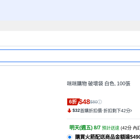
咪咪購物 破壞袋 白色, 100張
$48
6折
$80
$32
·
首購折扣價
折扣剩下42分
明天(週五) 8/7
預計送達
(
42分
內
購買火箭配送商品金額達$49