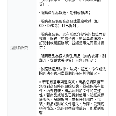
等）；
· 所購產品為報紙、期刊或雜誌；
· 所購產品為影音商品或電腦軟體（如
CD、DVD等）且已拆封；
· 所購產品為非以有形媒介提供的數位內容
或線上服務（如電子書、影音串流服務、
訂閱制軟體服務等）並經您事先同意才提
供；
退換貨限制
· 所購產品為個人衛生用品（如內衣褲、刮
鬍刀、穿戴式美甲等）且您已拆封；
· 依照所適用法律、法規、裁定、命令或法
院判決不適用鑑賞期的任何其他情況。
※ 若您有意申請退換貨，商品必須回復至
您收到商品時的原始狀態，並確保所有部
件、內外包裝、贈品及附加文件的完整
性。若商品或贈品已拆封使用、貼紙或標
籤脫落、吊牌拆除、或有任何部件、包
裝、贈品或附加文件遺失、故障、受到污
損等情況，您的退換貨權益有可能受到影
響。