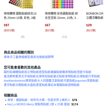
咪咪購物 圓點貼紙綜合10
咪咪購物 彩色圓點貼紙 綜
BONBON DRO
色 25mm 10張, 彩色, 3組
合豆豆貼 32mm, 10色, 30
立體浮雕貼紙 
張
飾貼紙, 彩色, 4
97
67
29
$
$
$
(
$32/1個
)
(
$2/1個
)
(
$1/1個
)
(
9
)
(
12
)
(
4
)
與此商品相關的類別
串珠
手工藝
微縮模型
面具
包裝紙
紙膠帶
您可能會喜歡的其他產品
圓形貼
蝴蝶貼紙
拍立得貼紙
造型貼紙
韓國貼紙機
表情貼紙
悠遊卡貼紙
復活節佈置
英文字母貼紙
台灣特色貼紙
復古貼紙
食物貼紙
台灣貼紙
行李貼紙
linefriendsminini
微笑貼紙
大人的圖鑑
文創貼紙
可愛貼紙
joguman
笑臉貼紙
勇字貼紙
日期貼紙
水晶貼
星星貼紙
筆記本電腦貼紙
透明貼紙
相關商品
•
來吧，通過貼紙，祝你中大獎，你是世界上棒的人
$78
•
heLLo MORIS Merry 斑點狗貼紙 2款 x 25張 套組
$174