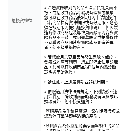
※ 若您實際收到的商品與產品資訊頁面不
符，或您收到商品時發現有瑕疵或損壞，
您可以在收到商品後3個月內申請退換貨
退換貨權益
（若商品標有賞味期限或有效期限，您必
須在該期限內提出退換貨申請），但因製
造商修改商品包裝導致頁面顯示內容與實
際商品不一致，或因螢幕設定或拍攝條件
不同導致商品圖片與實際產品略有差異
者，恕不接受退換貨。
※ 若您使用美容產品時發生過敏、起疹、
發癢或刺痛等問題，請立即停止使用該產
品，您可以在收到商品後3個月內憑診斷
證明書申請退貨。
※ 請注意，上述鑑賞期並非試用期。
※ 依照適用法律法規規定，下列情形不適
用鑑賞期，除收到商品時發現有瑕疵或已
損壞者外，恕不接受退貨：
· 所購產品為生鮮易腐類、保存期限很短或
您取消訂單時即將過期的產品；
· 所購產品為依據您的要求而客製化的產品
（如刻製印章、訂製服、相片印製產品