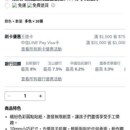
免運
免費退貨
顏色 × 數量
:
多色 × 30張
刷卡優惠
王道卡
滿 $1,500 省 $75
中信LINE Pay Visa卡
滿 $31,000 省 $1,000
查看所有刷卡優惠活動
銀行回饋
台新銀行
玉山銀行
中國信託銀行
國泰世華銀行
最高
8%
最高
7.5%
最高
6.2%
最高
3.3%
最
查看所有銀行優惠活動
商品特色
繽紛色彩圓點貼紙，激發無限創意，讓孩子們盡情享受手工樂
趣。
10mm小巧尺寸，方便孩子抓握，輕鬆黏貼於任何表面，創作獨