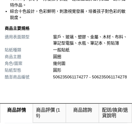
特作品。
綜合十色設計，色彩鮮明，刺激視覺發展，培養孩子對色彩的敏
銳度。
商品主要規格
適用表面類型
窗戶、玻璃、塑膠、金屬、木材、布料、
筆記型電腦、水瓶、筆記本、剪貼簿
貼紙種類
一般貼紙
商品主題
圓圈
角色/圖案
幾何圖
貼紙型態
圓形
酷澎商品編號
506235061174277 - 506235061174278
商品詳情
商品評價
(
1
商品諮詢
配送/換貨/退
9
)
貨說明