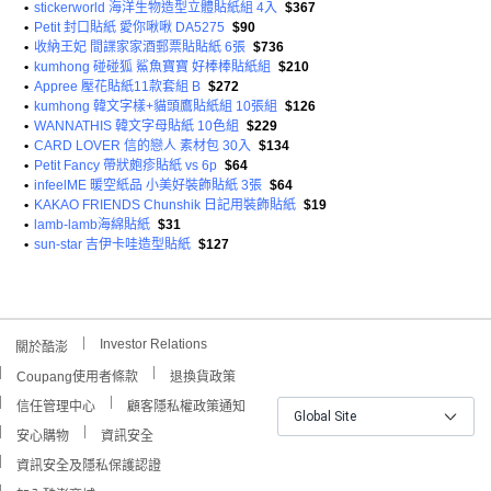
•
stickerworld 海洋生物造型立體貼紙組 4入
$367
•
Petit 封口貼紙 愛你啾啾 DA5275
$90
•
收納王妃 間諜家家酒郵票貼貼紙 6張
$736
•
kumhong 碰碰狐 鯊魚寶寶 好棒棒貼紙組
$210
•
Appree 壓花貼紙11款套組 B
$272
•
kumhong 韓文字樣+貓頭鷹貼紙組 10張組
$126
•
WANNATHIS 韓文字母貼紙 10色組
$229
•
CARD LOVER 信的戀人 素材包 30入
$134
•
Petit Fancy 帶狀皰疹貼紙 vs 6p
$64
•
infeelME 暖空紙品 小美好裝飾貼紙 3張
$64
•
KAKAO FRIENDS Chunshik 日記用裝飾貼紙
$19
•
lamb-lamb海綿貼紙
$31
•
sun-star 吉伊卡哇造型貼紙
$127
Investor Relations
關於酷澎
Coupang使用者條款
退換貨政策
信任管理中心
顧客隱私權政策通知
Global Site
安心購物
資訊安全
資訊安全及隱私保護認證