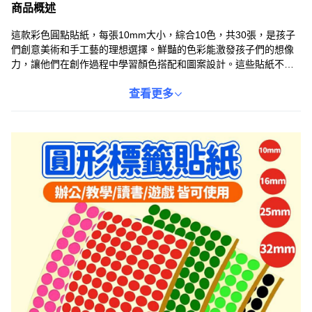
商品概述
這款彩色圓點貼紙，每張10mm大小，綜合10色，共30張，是孩子
們創意美術和手工藝的理想選擇。鮮豔的色彩能激發孩子們的想像
力，讓他們在創作過程中學習顏色搭配和圖案設計。這些貼紙不僅
能用於裝飾筆記本、賀卡和禮品包裝，還能幫助孩子們提高手眼協
調能力和精細動作技能。高品質的黏性確保貼紙不易脫落，讓孩子
查看更多
們的作品更加持久。無論是學校項目還是家庭娛樂，這款彩色圓點
貼紙都能為孩子們帶來無窮的樂趣和創意靈感。