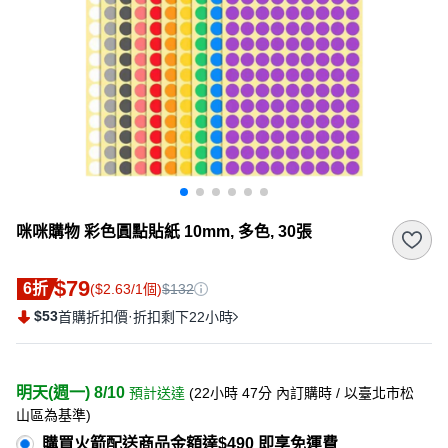
咪咪購物 彩色圓點貼紙 10mm, 多色, 30張
$79
6折
($2.63/1個)
$132
$53
·
首購折扣價
折扣剩下22小時
明天(週一) 8/10
預計送達
(
22小時 47分
內訂購時
/ 以臺北市松
山區為基準
)
購買火箭配送商品金額達$490 即享免運費