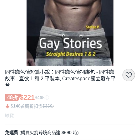
同性戀色情短篇小說：同性戀色情捆綁包 - 同性戀
故事 - 直欲 1 和 2 平裝本, Createspace獨立發布平
台
$221
48折
$465
$148
$369
首購折扣價
缺貨
免運費
(購買火箭跨境商品達 $690 時)