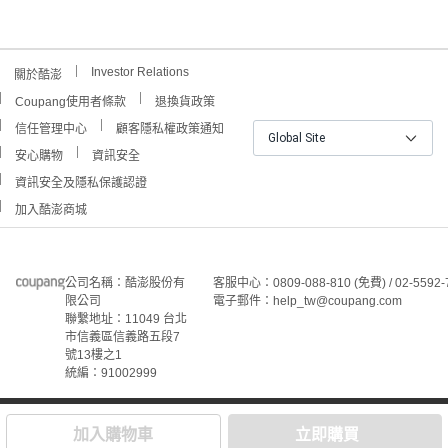
Investor Relations
關於酷澎
Coupang使用者條款
退換貨政策
信任管理中心
顧客隱私權政策通知
Global Site
安心購物
資訊安全
資訊安全及隱私保護認證
加入酷澎商城
公司名稱：酷澎股份有
客服中心：0809-088-810 (免費) / 02-5592-
限公司
電子郵件：help_tw@coupang.com
聯繫地址：11049 台北
市信義區信義路五段7
號13樓之1
統編：91002999
©Coupang Taiwan Co., Ltd. 保留所有權利。
本網站上顯示的所有商標、標誌和服務標誌均為酷澎股份有
加入購物車
立即購買
限公司和/或其在美國和其他國家/地區註冊之關聯公司之所