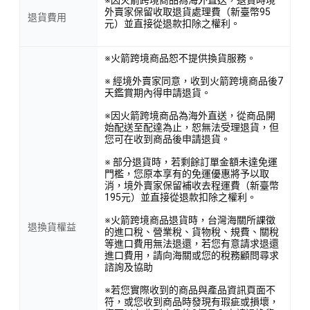
外賣家保留收取退貨處理費（新臺幣95
退貨費用
元）並直接從退款扣除之權利。
※火箭跨境商品恕不提供換貨服務。
※ 經境外賣家同意，收到火箭跨境商品後7
天鑑賞期內得申請退貨。
※因火箭跨境商品為海外直送，從商品開
始配送至配達為止，恕無法受理退貨，但
您可在收到商品後申請退貨。
※ 部分退貨時，若剩餘訂單金額未達免運
門檻，您原本享有的免運優惠將予以取
消，境外賣家保留補收去程運費（新臺幣
195元）並直接從退款扣除之權利。
※火箭跨境商品退貨時，台灣海關所課徵
退換貨權益
的進口稅、營業稅、貨物稅、規費、關稅
等進口費用無法退還，若您有意請求退還
進口費用，請向海關或您的稅務顧問尋求
諮詢及協助
※若您實際收到的商品與產品資訊頁面不
符，或您收到商品時發現有瑕疵或損壞，