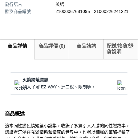
發行語言
英語
酷澎商品編號
21000067681095 - 21000226241221
商品詳情
商品評價
(
0
)
商品諮詢
配送/換貨/退
貨說明
火箭跨境資訊
深入了解 EZ WAY、進口稅、限制等。
商品概述
這本同性戀色情短篇小說集，收錄了多篇引人入勝的同性戀故事，
讓讀者沉浸在充滿情慾和情感的世界中。作者以細膩的筆觸描繪了