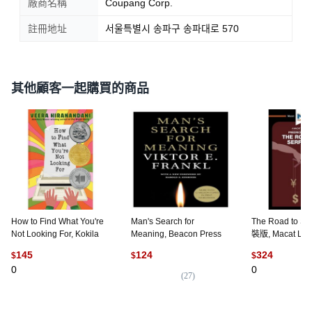
廠商名稱
Coupang Corp.
註冊地址
서울특별시 송파구 송파대로 570
其他顧客一起購買的商品
How to Find What You're
Man's Search for
The Road to S
Not Looking For, Kokila
Meaning, Beacon Press
裝版, Macat Libr
145
124
324
$
$
$
0
0
(
27
)