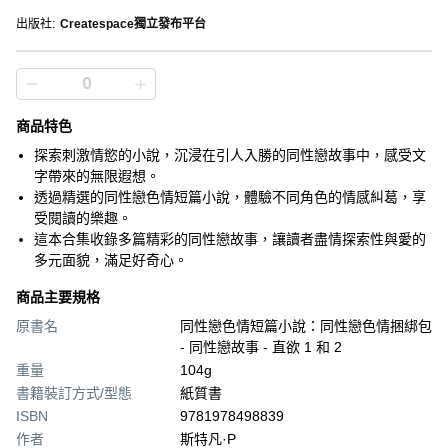
出版社
:
Createspace獨立發布平台
商品特色
探索刺激情慾的小說，沉浸在引人入勝的同性戀故事中，感受文
字帶來的無限遐想。
透過精選的同性戀色情短篇小說，體驗不同角色的情感糾葛，享
受閱讀的樂趣。
這本合集收錄多篇精彩的同性戀故事，讓讀者盡情探索性與愛的
多元面貌，滿足好奇心。
商品主要規格
原書名
同性戀色情短篇小說：同性戀色情捆綁包
- 同性戀故事 - 直欲 1 和 2
重量
104g
書籍裝訂方式/型態
紙質書
ISBN
9781978498839
作者
斯特凡·P