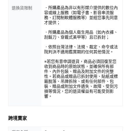
．所購產品為非以有形媒介提供的數位內
退換貨限制
容或線上服務（如電子書、影音串流服
務、訂閱制軟體服務等）並經您事先同意
才提供；
．所購產品為個人衛生用品（如內衣褲、
刮鬍刀、穿戴式美甲等）且已拆封；
．依照台灣法律、法規、裁定、命令或法
院判決不適用鑑賞期的任何其他情況。
※若您有意申請退貨，商品必須回復至您
收到商品時的原始狀態，並確保所有部
件、內外包裝、贈品及附加文件的完整
性。若商品或贈品已拆封使用、貼紙或標
籤脫落、吊牌拆除、或有任何部件、包
裝、贈品或附加文件遺失、故障、受到污
損等情況，您的退貨權益有可能受到影
響。
跨境賣家