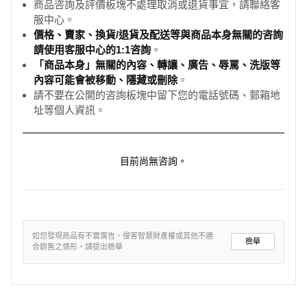
商品咨詢及評價板塊不處理取消或退貨事宜，請聯絡客
服中心。
價格、賣家、換貨/退貨及配送等與商品本身無關的咨詢
請使用客服中心的1:1咨詢
。
「商品本身」無關的內容、轉讓、廣告、辱罵、洗版等
內容可能會被移動、隱藏或刪除
。
請不要在公開的咨詢板塊中留下您的電話號碼、郵箱地
址等個人資訊。
目前尚無咨詢。
如您發現商品有不實廣告、侵害智慧財產權或其他不適
檢舉
合銷售之情形，請提出檢舉