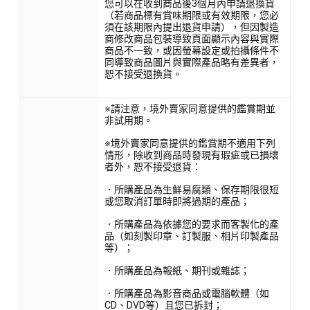
您可以在收到商品後3個月內申請退換貨
（若商品標有賞味期限或有效期限，您必
須在該期限內提出退貨申請），但因製造
商修改商品包裝導致頁面顯示內容與實際
商品不一致，或因螢幕設定或拍攝條件不
同導致商品圖片與實際產品略有差異者，
恕不接受退換貨。
※請注意，境外賣家同意提供的鑑賞期並
非試用期。
※境外賣家同意提供的鑑賞期不適用下列
情形，除收到商品時發現有瑕疵或已損壞
者外，恕不接受退貨：
．所購產品為生鮮易腐類、保存期限很短
或您取消訂單時即將過期的產品；
．所購產品為依據您的要求而客製化的產
品（如刻製印章、訂製服、相片印製產品
等）；
．所購產品為報紙、期刊或雜誌；
．所購產品為影音商品或電腦軟體（如
CD、DVD等）且您已拆封；