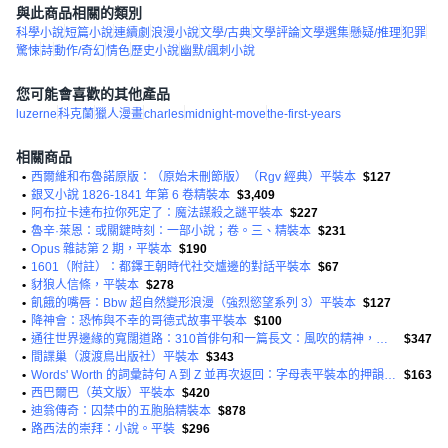
與此商品相關的類別
科學小說
短篇小說
連續劇
浪漫小說
文學/古典
文學評論
文學選集
懸疑/推理
犯罪
驚悚
詩
動作/奇幻
情色
歷史小說
幽默/諷刺小說
您可能會喜歡的其他產品
luzerne
科克蘭
獵人漫畫
charles
midnight-move
the-first-years
相關商品
•
西爾維和布魯諾原版：（原始未刪節版）（Rgv 經典）平裝本
$127
•
銀叉小說 1826-1841 年第 6 卷精裝本
$3,409
•
阿布拉卡達布拉你死定了：魔法謀殺之謎平裝本
$227
•
魯辛·萊恩：或關鍵時刻：一部小說；卷。三、精裝本
$231
•
Opus 雜誌第 2 期，平裝本
$190
•
1601（附註）：都鐸王朝時代社交爐邊的對話平裝本
$67
•
豺狼人信條，平裝本
$278
•
飢餓的嘴唇：Bbw 超自然變形浪漫（強烈慾望系列 3）平裝本
$127
•
降神會：恐怖與不幸的哥德式故事平裝本
$100
•
通往世界邊緣的寬闊道路：310首俳句和一篇長文：風吹的精神，平裝本
$347
•
間諜巢（渡渡鳥出版社）平裝本
$343
•
Words' Worth 的詞彙詩句 A 到 Z 並再次返回：字母表平裝本的押韻嬉戲
$163
•
西巴爾巴（英文版）平裝本
$420
•
迪翁傳奇：囚禁中的五胞胎精裝本
$878
•
路西法的崇拜：小說。平裝
$296