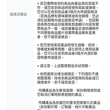
※ 若您實際收到的商品與產品資訊頁面不
符，或您收到商品時發現有瑕疵或損壞，
您可以在收到商品後3個月內申請退換貨
退換貨權益
（若商品標有賞味期限或有效期限，您必
須在該期限內提出退換貨申請），但因製
造商修改商品包裝導致頁面顯示內容與實
際商品不一致，或因螢幕設定或拍攝條件
不同導致商品圖片與實際產品略有差異
者，恕不接受退換貨。
※ 若您使用美容產品時發生過敏、起疹、
發癢或刺痛等問題，請立即停止使用該產
品，您可以在收到商品後3個月內憑診斷
證明書申請退貨。
※ 請注意，上述鑑賞期並非試用期。
※ 依照適用法律法規規定，下列情形不適
用鑑賞期，除收到商品時發現有瑕疵或已
損壞者外，恕不接受退貨：
· 所購產品為生鮮易腐類、保存期限很短或
您取消訂單時即將過期的產品；
· 所購產品為依據您的要求而客製化的產品
（如刻製印章、訂製服、相片印製產品