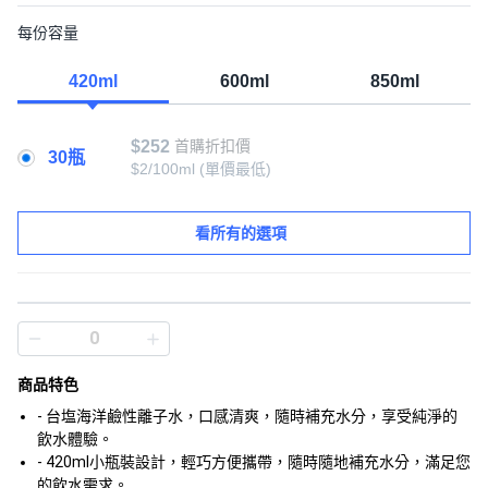
每份容量
420ml
600ml
850ml
$252
首購折扣價
30瓶
$2/100ml
(單價最低)
看所有的選項
商品特色
- 台塩海洋鹼性離子水，口感清爽，隨時補充水分，享受純淨的
飲水體驗。
- 420ml小瓶裝設計，輕巧方便攜帶，隨時隨地補充水分，滿足您
的飲水需求。