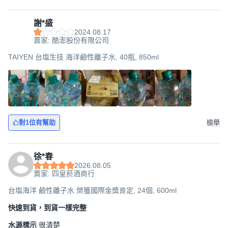
謝*盛
2024.08.17
賣家: 酷澎股份有限公司
TAIYEN 台塩生技 海洋鹼性離子水, 40瓶, 850ml
對1位有幫助
檢舉
徐*春
2026.08.05
賣家: 四皇菸酒商行
台塩海洋 鹼性離子水 榮獲國際金獎肯定, 24個, 600ml
快速到貨，到貨一樣完整
水源標示
很清楚