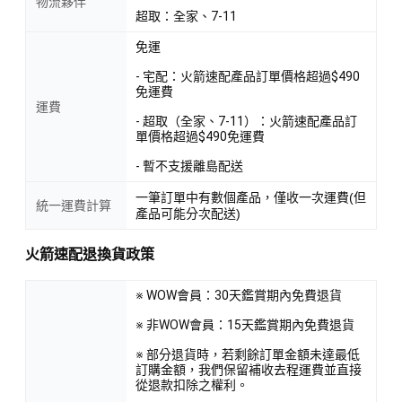
物流夥伴
超取：全家、7-11
免運
- 宅配：火箭速配產品訂單價格超過$490
免運費
運費
- 超取（全家、7-11）：火箭速配產品訂
單價格超過$490免運費
- 暫不支援離島配送
一筆訂單中有數個產品，僅收一次運費(但
統一運費計算
產品可能分次配送)
火箭速配退換貨政策
※ WOW會員：30天鑑賞期內免費退貨
※ 非WOW會員：15天鑑賞期內免費退貨
※ 部分退貨時，若剩餘訂單金額未達最低
訂購金額，我們保留補收去程運費並直接
從退款扣除之權利。