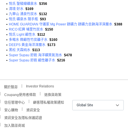
•
悅氏 聖稜線礦泉水
$356
•
清境 好水
$169
•
九華山 湧泉竹炭水
$132
•
悅氏 礦泉水 隨手瓶
$93
•
HOME GUARDIAN 守護家 Mg Power 鎂礦力 鎂礦力去鈉海洋深層水
$388
•
RICO 紅牌 埔里竹炭水
$150
•
悅氏 Light 鹼性水
$112
•
多喝水 微鹼性竹炭離子水
$160
•
DEEPS 黃金海洋深層水
$173
•
黑松 天霖純水
$113
•
Super Supau 舒跑 海洋礦質氣泡水
$478
•
Super Supau 舒跑 鹼性離子水
$216
Investor Relations
關於酷澎
Coupang使用者條款
退換貨政策
信任管理中心
顧客隱私權政策通知
Global Site
安心購物
資訊安全
資訊安全及隱私保護認證
加入酷澎商城