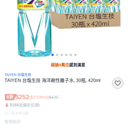
超過4萬位
感到滿意
TAIYEN 台塩生技
TAIYEN 台塩生技 海洋鹼性離子水, 30瓶, 420ml
$252
6折
($2/100ml)
$420
$168
首購折扣價
$13 酷澎幣回饋
暫時缺貨