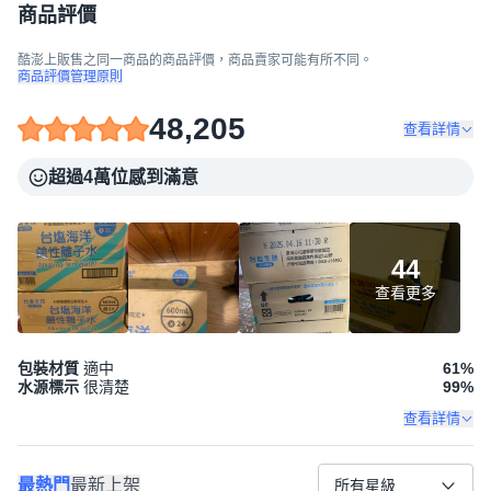
商品評價
酷澎上販售之同一商品的商品評價，商品賣家可能有所不同。
商品評價管理原則
48,205
查看詳情
超過4萬位感到滿意
44
查看更多
包裝材質
適中
61
%
水源標示
很清楚
99
%
查看詳情
最熱門
最新上架
所有星級