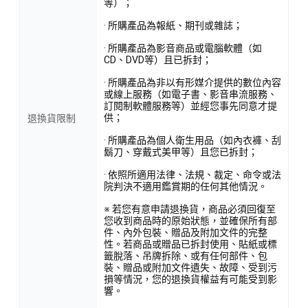
等）；
· 所購產品為報紙、期刊或雜誌；
· 所購產品為影音商品或電腦軟體（如
CD、DVD等）且已拆封；
· 所購產品為非以有形媒介提供的數位內容
或線上服務（如電子書、影音串流服務、
訂閱制軟體服務等）並經您事先同意才提
供；
退換貨限制
· 所購產品為個人衛生用品（如內衣褲、刮
鬍刀、穿戴式美甲等）且您已拆封；
· 依照所適用法律、法規、裁定、命令或法
院判決不適用鑑賞期的任何其他情況。
※ 若您有意申請退換貨，商品必須回復至
您收到商品時的原始狀態，並確保所有部
件、內外包裝、贈品及附加文件的完整
性。若商品或贈品已拆封使用、貼紙或標
籤脫落、吊牌拆除、或有任何部件、包
裝、贈品或附加文件遺失、故障、受到污
損等情況，您的退換貨權益有可能受到影
響。