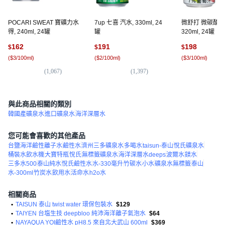
POCARI SWEAT 寶礦力水
7up 七喜 汽水, 330ml, 24
微舒打 微碳酸飲
得, 240ml, 24罐
罐
320ml, 24罐
162
191
198
$
$
$
(
$3/100ml
)
(
$2/100ml
)
(
$3/100ml
)
(
1,067
)
(
1,397
)
(
6
與此商品相關的類別
韓國產礦泉水
進口礦泉水
海洋深層水
您可能會喜歡的其他產品
台鹽海洋鹼性離子水
鹼性水
濟州三多礦泉水
多喝水
taisun-泰山
悅氏礦泉水
桶裝水飲水機
大寶特瓶
悅氏
無標籤礦泉水
海洋深層水deeps
波爾水
鎂水
三多水500
泰山純水
悅氏鹼性水
水-330毫升
竹碳水
小水
礦泉水無標籤
泰山
水-300ml
竹炭水
飲用水
活命水
h2o水
相關商品
•
TAISUN 泰山 twist water 環保包裝水
$129
•
TAIYEN 台塩生技 deepbloo 純沛海洋離子氣泡水
$64
•
NAYAQUA YOI鹼性水 pH8.5 來自北大武山 600ml
$369