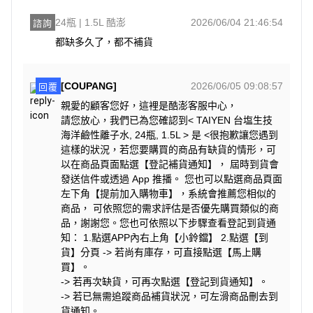
24瓶 | 1.5L 酷澎
2026/06/04 21:46:54
諮詢
都缺多久了，都不補貨
[COUPANG]
2026/06/05 09:08:57
回覆
親愛的顧客您好，這裡是酷澎客服中心，
請您放心，我們已為您確認到< TAIYEN 台塩生技
海洋鹼性離子水, 24瓶, 1.5L > 是 <很抱歉讓您遇到
這樣的狀況，若您要購買的商品有缺貨的情形，可
以在商品頁面點選【登記補貨通知】， 屆時到貨會
發送信件或透過 App 推播。 您也可以點選商品頁面
左下角【提前加入購物車】，系統會推薦您相似的
商品， 可依照您的需求評估是否優先購買類似的商
品，謝謝您。您也可依照以下步驟查看登記到貨通
知： 1.點選APP內右上角【小鈴鐺】 2.點選【到
貨】分頁 -> 若尚有庫存，可直接點選【馬上購
買】。
-> 若再次缺貨，可再次點選【登記到貨通知】。
-> 若已無需追蹤商品補貨狀況，可左滑商品刪去到
貨通知。