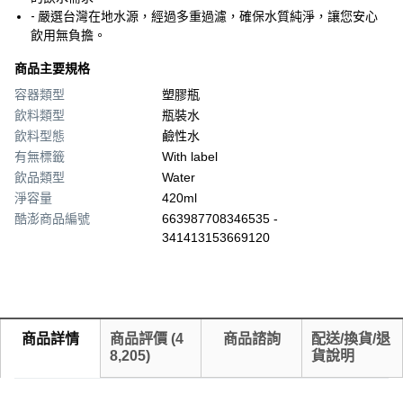
- 嚴選台灣在地水源，經過多重過濾，確保水質純淨，讓您安心
飲用無負擔。
商品主要規格
容器類型
塑膠瓶
飲料類型
瓶裝水
飲料型態
鹼性水
有無標籤
With label
飲品類型
Water
淨容量
420ml
酷澎商品編號
663987708346535 -
341413153669120
商品詳情
商品評價
(
4
商品諮詢
配送/換貨/退
8,205
)
貨說明