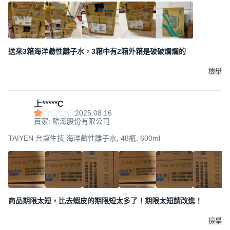
送來3箱海洋鹼性離子水，3箱中有2箱外箱是破破爛爛的
檢舉
上*****C
2025.08.16
賣家: 酷澎股份有限公司
TAIYEN 台塩生技 海洋鹼性離子水, 48瓶, 600ml
商品期限太短，比去蝦皮的期限短太多了！期限太短請改進！
檢舉