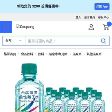
領取您的 $200 首購優惠卷!
打開 App
登入
註冊會員
客服中心
全部
酷澎首頁
食品飲料
飲料
礦泉水/氣泡水
礦泉水
其他礦泉水