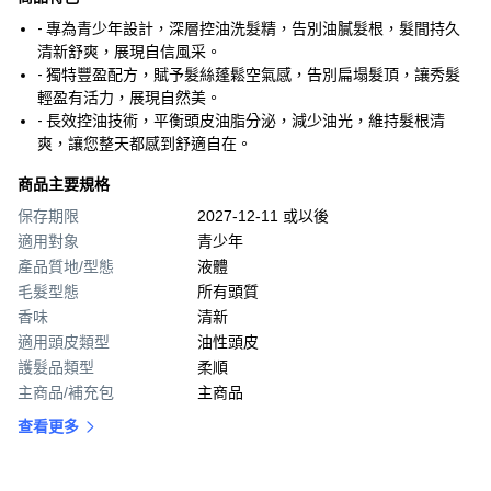
- 專為青少年設計，深層控油洗髮精，告別油膩髮根，髮間持久
清新舒爽，展現自信風采。
- 獨特豐盈配方，賦予髮絲蓬鬆空氣感，告別扁塌髮頂，讓秀髮
輕盈有活力，展現自然美。
- 長效控油技術，平衡頭皮油脂分泌，減少油光，維持髮根清
爽，讓您整天都感到舒適自在。
商品主要規格
保存期限
2027-12-11 或以後
適用對象
青少年
產品質地/型態
液體
毛髮型態
所有頭質
香味
清新
適用頭皮類型
油性頭皮
護髮品類型
柔順
主商品/補充包
主商品
查看更多