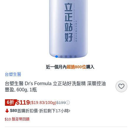
近一個月內
超過800位
購入
台塑生醫
台塑生醫 Dr's Formula 立正站好洗髮精 深層控油
豐盈, 600g, 1瓶
$119
6折
($19.83/100g)
$199
$80
·
首購折扣價
折扣剩下17小時
$10 酷澎幣回饋