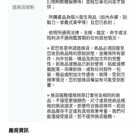
訂閱制軟體服務等）並經您事先同意才提
供；
退換貨限制
· 所購產品為個人衛生用品（如內衣褲、刮
鬍刀、穿戴式美甲等）且您已拆封；
· 依照所適用法律、法規、裁定、命令或法
院判決不適用鑑賞期的任何其他情況。
※ 若您有意申請退換貨，商品必須回復至
您收到商品時的原始狀態，並確保所有部
件、內外包裝、贈品及附加文件的完整
性。若商品或贈品已拆封使用、貼紙或標
籤脫落、吊牌拆除、或有任何部件、包
裝、贈品或附加文件遺失、故障、受到污
損等情況，您的退換貨權益有可能受到影
響。
※ 換貨服務僅限與原訂單完全相同的商
品，不接受更換顏色、尺寸或其他商品規
格的換貨請求。即便符合換貨條件，若因
商品庫存不足或有其他商業考量，我們可
能僅接受退貨，恕不提供換貨服務。
廠商資訊