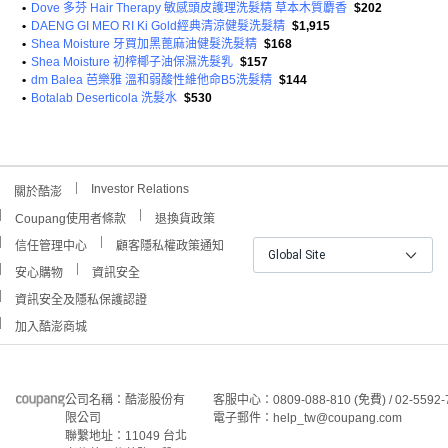
•
Dove 多芬 Hair Therapy 敏感頭皮護理洗髮精 草本木質麝香
$202
•
DAENG GI MEO RI Ki Gold經典清涼健髮洗髮精
$1,915
•
Shea Moisture 牙買加黑蓖麻油健髮洗髮精
$168
•
Shea Moisture 初榨椰子油保濕洗髮乳
$157
•
dm Balea 芭樂雅 溫和弱酸性維他命B5洗髮精
$144
•
Botalab Deserticola 洗髮水
$530
Investor Relations
關於酷澎
Coupang使用者條款
退換貨政策
信任管理中心
顧客隱私權政策通知
Global Site
安心購物
資訊安全
資訊安全及隱私保護認證
加入酷澎商城
公司名稱：酷澎股份有
客服中心：0809-088-810 (免費) / 02-5592-
限公司
電子郵件：help_tw@coupang.com
聯繫地址：11049 台北