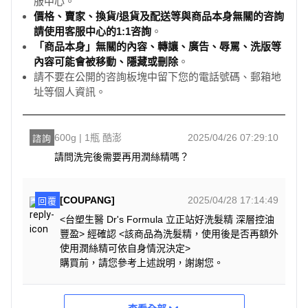
服中心。
價格、賣家、換貨/退貨及配送等與商品本身無關的咨詢
請使用客服中心的1:1咨詢
。
「商品本身」無關的內容、轉讓、廣告、辱罵、洗版等
內容可能會被移動、隱藏或刪除
。
請不要在公開的咨詢板塊中留下您的電話號碼、郵箱地
址等個人資訊。
600g | 1瓶 酷澎
2025/04/26 07:29:10
諮詢
請問洗完後需要再用潤絲精嗎？
[COUPANG]
2025/04/28 17:14:49
回覆
<台塑生醫 Dr's Formula 立正站好洗髮精 深層控油
豐盈> 經確認 <該商品為洗髮精，使用後是否再額外
使用潤絲精可依自身情況決定>
購買前，請您參考上述說明，謝謝您。