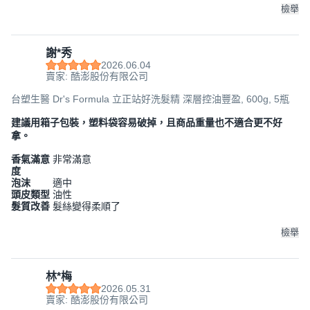
檢舉
謝*秀
2026.06.04
賣家: 酷澎股份有限公司
台塑生醫 Dr's Formula 立正站好洗髮精 深層控油豐盈, 600g, 5瓶
建議用箱子包裝，塑料袋容易破掉，且商品重量也不適合更不好
拿。
香氣滿意
非常滿意
度
泡沫
適中
頭皮類型
油性
髮質改善
髮絲變得柔順了
檢舉
林*梅
2026.05.31
賣家: 酷澎股份有限公司