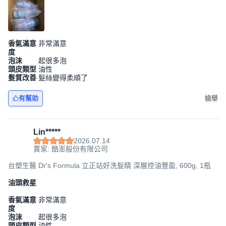
香氣滿意
非常滿意
度
泡沫
起很多泡
頭皮類型
油性
髮質改善
髮絲變得柔順了
有幫助
檢舉
Lin*****
2026.07.14
賣家: 酷澎股份有限公司
台塑生醫 Dr's Formula 立正站好洗髮精 深層控油豐盈, 600g, 1瓶
油頭救星
香氣滿意
非常滿意
度
泡沫
起很多泡
頭皮類型
油性