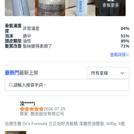
查看更多
香氣滿意
非常滿意
84
%
度
泡沫
適中
51
%
頭皮類型
油性
85
%
髮質改善
髮絲變得柔順了
71
%
查看詳情
最熱門
最新上架
所有星級
汝*****)
2026.07.29
賣家: 酷澎股份有限公司
台塑生醫 Dr's Formula 立正站好洗髮精 深層控油豐盈, 600g, 6瓶