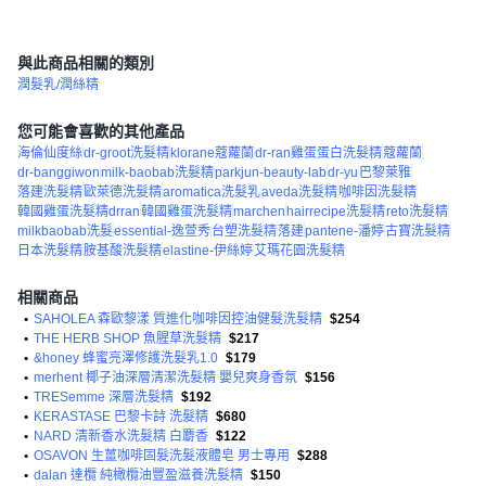
與此商品相關的類別
潤髮乳/潤絲精
您可能會喜歡的其他產品
海倫仙度絲
dr-groot洗髮精
klorane蔻蘿蘭
dr-ran雞蛋蛋白洗髮精
蔻蘿蘭
dr-banggiwon
milk-baobab洗髮精
parkjun-beauty-lab
dr-yu
巴黎萊雅
落建洗髮精
歐萊德洗髮精
aromatica洗髮乳
aveda洗髮精
咖啡因洗髮精
韓國雞蛋洗髮精drran
韓國雞蛋洗髮精
marchen
hairrecipe洗髮精
reto洗髮精
milkbaobab洗髮
essential-逸萱秀
台塑洗髮精
落建
pantene-潘婷
古寶洗髮精
日本洗髮精
胺基酸洗髮精
elastine-伊絲婷
艾瑪花園洗髮精
相關商品
•
SAHOLEA 森歐黎漾 質進化咖啡因控油健髮洗髮精
$254
•
THE HERB SHOP 魚腥草洗髮精
$217
•
&honey 蜂蜜亮澤修護洗髮乳1.0
$179
•
merhent 椰子油深層清潔洗髮精 嬰兒爽身香氛
$156
•
TRESemme 深層洗髮精
$192
•
KERASTASE 巴黎卡詩 洗髮精
$680
•
NARD 清新香水洗髮精 白麝香
$122
•
OSAVON 生薑咖啡固髮洗髮液體皂 男士專用
$288
•
dalan 達欖 純橄欖油豐盈滋養洗髮精
$150