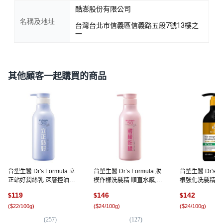
酷澎股份有限公司
名稱及地址
台灣台北市信義區信義路五段7號13樓之
一
其他顧客一起購買的商品
台塑生醫 Dr's Formula 立
台塑生醫 Dr’s Formula 妝
台塑生醫 Dr's Fo
正站好潤絲乳 深層控油豐
模作樣洗髮精 順直水感,
根強化洗髮精 清
盈, 550g, 1瓶
600g, 1瓶
580g, 1瓶
119
146
142
$
$
$
(
$22/100g
)
(
$24/100g
)
(
$24/100g
)
(
257
)
(
127
)
(
8,