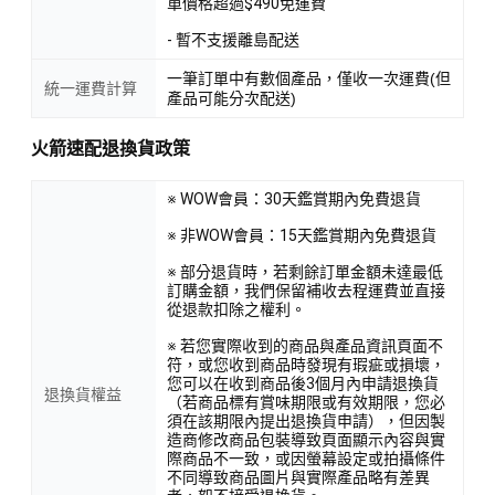
單價格超過$490免運費
- 暫不支援離島配送
一筆訂單中有數個產品，僅收一次運費(但
統一運費計算
產品可能分次配送)
火箭速配退換貨政策
※ WOW會員：30天鑑賞期內免費退貨
※ 非WOW會員：15天鑑賞期內免費退貨
※ 部分退貨時，若剩餘訂單金額未達最低
訂購金額，我們保留補收去程運費並直接
從退款扣除之權利。
※ 若您實際收到的商品與產品資訊頁面不
符，或您收到商品時發現有瑕疵或損壞，
您可以在收到商品後3個月內申請退換貨
退換貨權益
（若商品標有賞味期限或有效期限，您必
須在該期限內提出退換貨申請），但因製
造商修改商品包裝導致頁面顯示內容與實
際商品不一致，或因螢幕設定或拍攝條件
不同導致商品圖片與實際產品略有差異