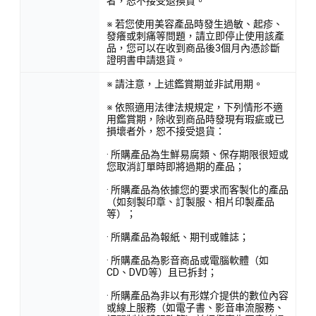
者，恕不接受退換貨。
※ 若您使用美容產品時發生過敏、起疹、
發癢或刺痛等問題，請立即停止使用該產
品，您可以在收到商品後3個月內憑診斷
證明書申請退貨。
※ 請注意，上述鑑賞期並非試用期。
※ 依照適用法律法規規定，下列情形不適
用鑑賞期，除收到商品時發現有瑕疵或已
損壞者外，恕不接受退貨：
· 所購產品為生鮮易腐類、保存期限很短或
您取消訂單時即將過期的產品；
· 所購產品為依據您的要求而客製化的產品
（如刻製印章、訂製服、相片印製產品
等）；
· 所購產品為報紙、期刊或雜誌；
· 所購產品為影音商品或電腦軟體（如
CD、DVD等）且已拆封；
· 所購產品為非以有形媒介提供的數位內容
或線上服務（如電子書、影音串流服務、