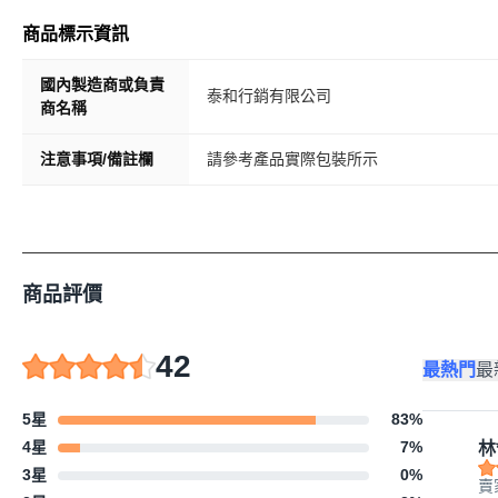
商品標示資訊
國內製造商或負責
泰和行銷有限公司
商名稱
注意事項/備註欄
請參考產品實際包裝所示
商品評價
42
最熱門
最
5星
83
%
4星
7
%
林
3星
0
%
賣