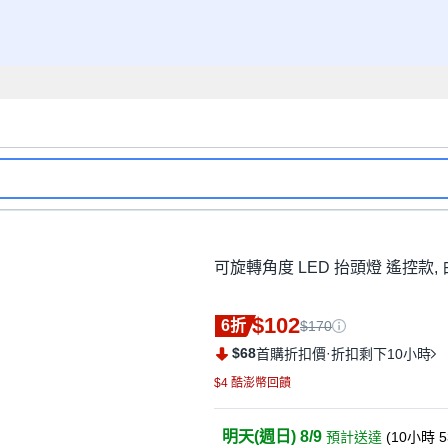
可旋轉角度 LED 抬頭燈 遙控款,
$102
6折
$170
$68
·
首購折扣價
折扣剩下10小時
$4 酷澎幣回饋
明天(週日) 8/9
預計送達
(
10小時 