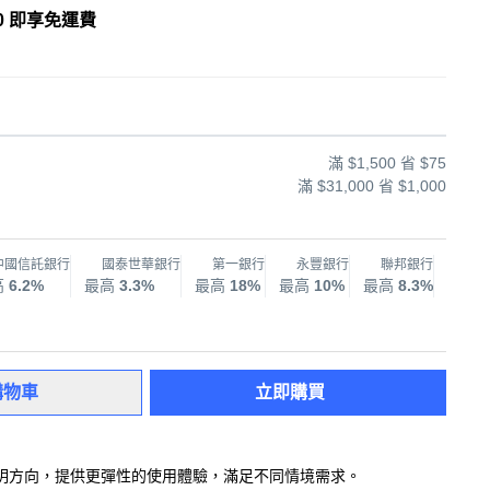
0 即享免運費
滿 $1,500 省 $75
滿 $31,000 省 $1,000
中國信託銀行
國泰世華銀行
第一銀行
永豐銀行
聯邦銀行
兆
高
6.2%
最高
3.3%
最高
18%
最高
10%
最高
8.3%
最高
購物車
立即購買
明方向，提供更彈性的使用體驗，滿足不同情境需求。