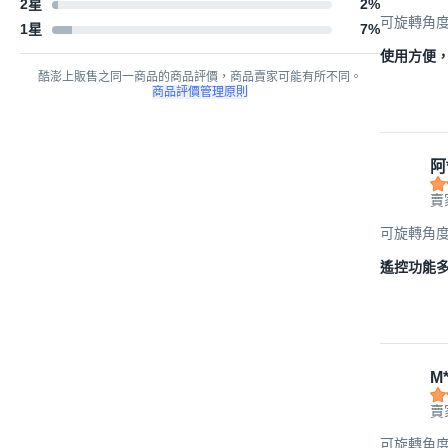
2星
2
%
可旋轉角度 
1星
7
%
使用方便
酷澎上販售之同一商品的商品評價，商品賣家可能有所不同。
商品評價管理原則
阿
賣
可旋轉角度 
遙控功能
M*
賣
可旋轉角度 