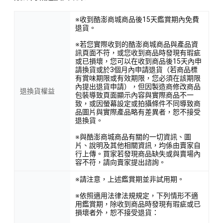
※收到酷澎商城商品後15天鑑賞期內免費
退貨。
※若您實際收到的酷澎商城商品與產品資
訊頁面不符，或您收到商品時發現有瑕疵
或已損壞，您可以在收到商品後15天內申
請換貨或於3個月內申請退貨（若商品標
有賞味期限或有效期限，您必須在該期限
內提出退貨申請），但因製造商修改商品
退換貨權益
包裝導致頁面顯示內容與實際商品不一
致，或因螢幕設定或拍攝條件不同導致商
品圖片與實際產品略有差異者，恕不接受
退換貨。
※與酷澎商城商品有關的一切資訊、圖
片、說明及其他相關資訊，均係由賣家自
行上傳。買家若發現商品缺失或與賣場內
容不符，請向賣家提出諮詢。
※請注意，上述鑑賞期並非試用期。
※依照適用法律法規規定，下列情形不適
用鑑賞期，除收到商品時發現有瑕疵或已
損壞者外，恕不接受退貨：