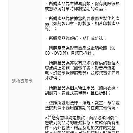
．所購產品為生鮮易腐類、保存期限很短
或您取消訂單時即將過期的產品；
．所購產品為依據您的要求而客製化的產
品（如刻製印章、訂製服、相片印製產品
等）；
．所購產品為報紙、期刊或雜誌；
．所購產品為影音商品或電腦軟體（如
CD、DVD等）且您已拆封；
．所購產品為非以有形媒介提供的數位內
容或線上服務（如電子書、影音串流服
務、訂閱制軟體服務等）並經您事先同意
才提供；
退換貨限制
．所購產品為個人衛生用品（如內衣褲、
刮鬍刀、穿戴式美甲等）且已拆封；
．依照所適用法律、法規、裁定、命令或
法院判決不適用鑑賞期的任何其他情況。
※若您有意申請退換貨，商品必須回復至
您收到商品時的原始狀態，並確保所有部
件、內外包裝、贈品及附加文件的完整
性。若商品或贈品已拆封使用、貼紙或標