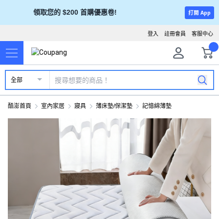
領取您的 $200 首購優惠卷!
打開 App
登入
註冊會員
客服中心
全部
酷澎首頁
室內家居
寢具
薄床墊/保潔墊
記憶綿薄墊