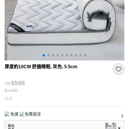
厚度約10CM 舒適睡眠, 灰色, 5.5cm
$598
4折
$1,500
缺貨
免運
免費退貨
顏色