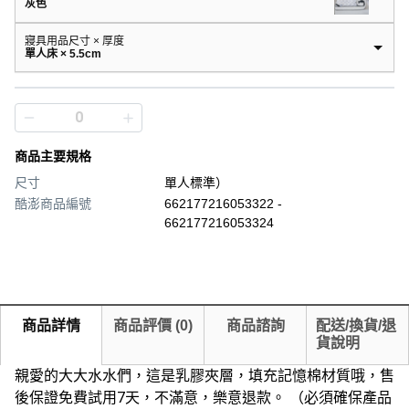
灰色
寢具用品尺寸 × 厚度
單人床 × 5.5cm
商品主要規格
尺寸
單人標準）
酷澎商品編號
662177216053322 -
662177216053324
商品詳情
商品評價
(
0
)
商品諮詢
配送/換貨/退
貨說明
親愛的大大水水們，這是乳膠夾層，填充記憶棉材質哦，售
後保證免費試用7天，不滿意，樂意退款。 （必須確保產品