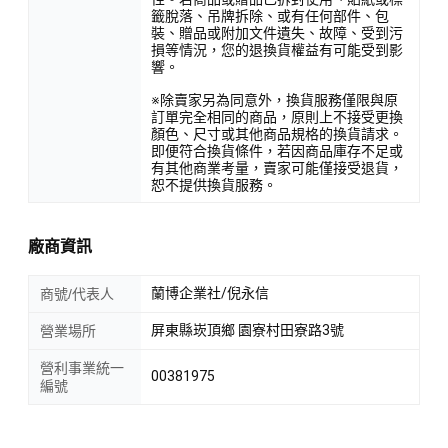
籤脫落、吊牌拆除、或有任何部件、包
裝、贈品或附加文件遺失、故障、受到污
損等情況，您的退換貨權益有可能受到影
響。
※除賣家另為同意外，換貨服務僅限與原
訂單完全相同的商品，原則上不接受更換
顏色、尺寸或其他商品規格的換貨請求。
即便符合換貨條件，若因商品庫存不足或
有其他商業考量，賣家可能僅接受退貨，
恕不提供換貨服務。
廠商資訊
蘭博企業社/倪永信
商號/代表人
屏東縣崁頂鄉 園寮村田寮路3號
營業場所
營利事業統一
00381975
編號