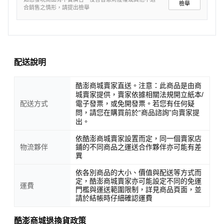
檢舉
合銷售之情形，請提出檢舉
配送說明
酷澎商城賣家直送。注意：此商品是由商
城賣家提供，賣家依據相關法規開立紙本/
配送方式
電子發票，或免開發票。若您有任何疑
問，請您在購買前於“商品諮詢”向賣家提
出。
依酷澎商城賣家設置而定，同一個賣家店
物流夥伴
鋪的不同商品之運送合作夥伴亦可能有差
異
依各別商品的大小、價值與配送等方式而
定，酷澎商城賣家亦可能設定不同的免運
運費
門檻與運送範圍限制，詳見商品頁面，並
請於結帳時仔細確認運費
酷澎商城退換貨政策