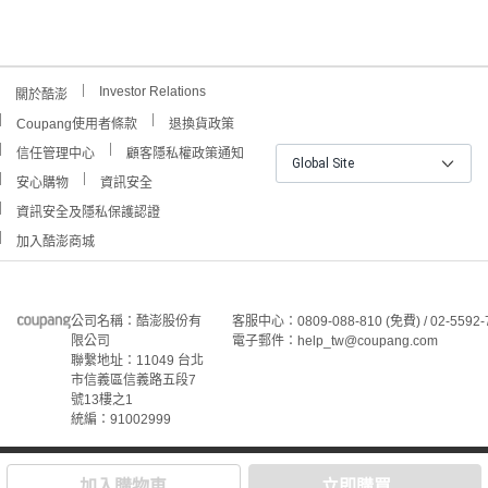
Investor Relations
關於酷澎
Coupang使用者條款
退換貨政策
信任管理中心
顧客隱私權政策通知
Global Site
安心購物
資訊安全
資訊安全及隱私保護認證
加入酷澎商城
公司名稱：酷澎股份有
客服中心：0809-088-810 (免費) / 02-5592-
限公司
電子郵件：help_tw@coupang.com
聯繫地址：11049 台北
市信義區信義路五段7
號13樓之1
統編：91002999
©Coupang Taiwan Co., Ltd. 保留所有權利。
本網站上顯示的所有商標、標誌和服務標誌均為酷澎股份有
加入購物車
立即購買