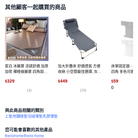
其他顧客一起購買的商品
家白 冰藤蓆 涼感舒適 加厚
加大折疊床 舒適透氣 方便
床單固定器 - 
加密 裸睡級藤蓆 四角固定
收納 小空間最佳選擇, 灰色
四角 多色可選 
咖色 90x190cm
條紋不含墊子
質, 灰色(4入)
329
449
59
$
$
$
0
(
4
)
(
10
)
與此商品相關的類別
上墊
地舖睡墊
羽絨薄墊
乳膠薄墊
您可能會喜歡的其他產品
therixhome
therix-home