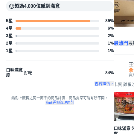
超過4,000位感到滿意
5星
89
%
4星
6
%
3星
2
%
最熱門
最
2星
1
%
1星
1
%
王
口味滿意
好吃
84
%
賣
度
查看詳情
卡賀 雞蛋沙琪
酷澎上販售之同一商品的商品評價，商品賣家可能有所不同。
商品評價管理原則
口味滿意
度