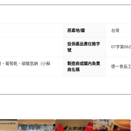
原產地/國
台灣
投保產品責任險字
07字第062
號
粉、葡萄乾、碳酸氫鈉（小蘇
製造商或國內負責
德一食品
商名稱