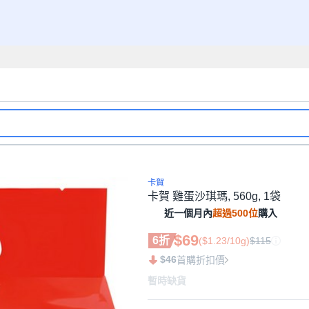
卡賀
卡賀 雞蛋沙琪瑪, 560g, 1袋
近一個月內
超過500位
購入
$69
6折
($1.23/10g)
$115
$46
首購折扣價
暫時缺貨