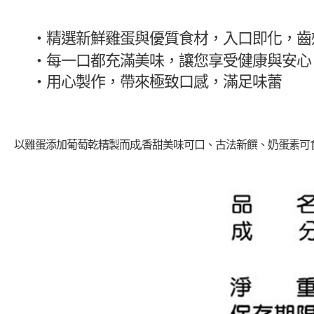
・精選新鮮雞蛋與優質食材，入口即化，齒
・
每一口都充滿美味，讓您享受健康與安心
・
用心製作，帶來極致口感，滿足味蕾
以雞蛋添加葡萄乾精製而成,香甜美味可口、古法新饌、奶蛋素可