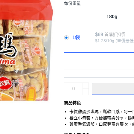
每份重量
180g
$69
首購折扣價
1袋
$1.23/10g
(單價最低
商品特色
卡賀雞蛋沙琪瑪，鬆軟口感，每一
獨立小包裝，方便攜帶與分享，隨
雞蛋香氣濃郁，口感豐富有層次，