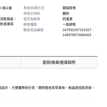
28 或以後
食用/料理方式
開袋即食
烘焙主材料
麵粉
涼乾燥處，
是否為素食
奶蛋素
射或潮濕
餅乾種類
一般餅乾
酷澎商品編號
247932297101327 -
148979073384453
配送/換貨/退貨說明
裝設計，方便攜帶與分享，隨時隨地享受美味。無論是搭配茶飲、