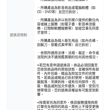
．所購產品為影音商品或電腦軟體（如
CD、DVD等）且您已拆封；
．所購產品為非以有形媒介提供的數位內
容或線上服務（如電子書、影音串流服
務、訂閱制軟體服務等）並經您事先同意
才提供；
退換貨限制
．所購產品為個人衛生用品（如內衣褲、
刮鬍刀、穿戴式美甲等）且已拆封；
．依照所適用法律、法規、裁定、命令或
法院判決不適用鑑賞期的任何其他情況。
※若您有意申請退換貨，商品必須回復至
您收到商品時的原始狀態，並確保所有部
件、內外包裝、贈品及附加文件的完整
性。若商品或贈品已拆封使用、貼紙或標
籤脫落、吊牌拆除、或有任何部件、包
裝、贈品或附加文件遺失、故障、受到污
損等情況，您的退換貨權益有可能受到影
響。
※除賣家另為同意外，換貨服務僅限與原
訂單完全相同的商品，原則上不接受更換