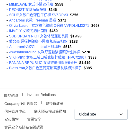
•
MIMICAWE 女式小罌粟花褲
$558
•
PEONIST 女款海豚短褲
$146
•
SOUP女款白色彈性牛仔褲 SV5DPV3
$256
•
Andaromi 女款 Freeman 長褲
$372
•
Olivia Lauren 女款撞色縫線哈倫褲 VVPDL4M3271
$698
•
IMVELY 女款簡約休閒褲
$450
•
SUB URBAN RIOT 女款休閒運動長褲
$1,498
•
愛北鼻 超彈性顯瘦小黑褲 加絨三扣款
$183
•
Andaromi女款Chemical不對稱褲
$518
•
Awesomearound 女款舒適鬆緊腰頭彈性長褲
$270
•
VIKI (VIKI) 女款工裝口袋寬版針織褲 THPCX2967
$388
•
BANANA REPUBLIC 女款錐形側條紋9分褲
$1,419
•
Bless You女款白色直筒寬鬆高腰長版棉質褲子
$385
Investor Relations
關於酷澎
Coupang使用者條款
退換貨政策
信任管理中心
顧客隱私權政策通知
Global Site
安心購物
資訊安全
資訊安全及隱私保護認證