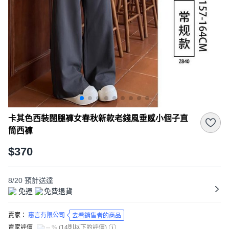
卡其色西裝闊腿褲女春秋新款老錢風垂感小個子直
筒西褲
$370
8/20
預計送達
免運
免費退貨
賣家：
惠言有限公司
去看銷售者的商品
賣家評價
-- %
(
14則以下的評價
)