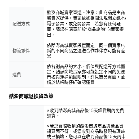
酷澎商城賣家直送。注意：此商品是由商
城賣家提供，賣家依據相關法規開立紙本/
配送方式
電子發票，或免開發票。若您有任何疑
問，請您在購買前於“商品諮詢”向賣家提
出。
依酷澎商城賣家設置而定，同一個賣家店
物流夥伴
鋪的不同商品之運送合作夥伴亦可能有差
異
依各別商品的大小、價值與配送等方式而
定，酷澎商城賣家亦可能設定不同的免運
運費
門檻與運送範圍限制，詳見商品頁面，並
請於結帳時仔細確認運費
酷澎商城退換貨政策
※收到酷澎商城商品後15天鑑賞期內免費
退貨。
※若您實際收到的酷澎商城商品與產品資
訊頁面不符，或您收到商品時發現有瑕疵
或已損壞，您可以在收到商品後15天內申