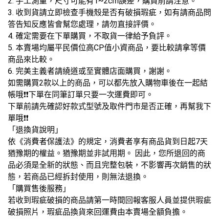
2. 手工測量，尺寸可能有1~2cm誤差，購買前請注意。
3. 收到貨請立即檢查手機殼是否有破損瑕疵，如有請商品問
答告知反應皆會幫您處理，請勿直接評價。
4. 確定需要在下單購買，不取貨一律給予負評。
5. 本賣場均屬平民價位高CP值小資商品，要比較請拿等價
商品來比較。
6. 完美主義者請繞道或至實體店面購買，謝謝。
如需購買2款以上的商品，可以都先放入購物車後在一起結
帳哦❗❗下單在同筆訂單只要一次運費即可。
下單前請先確認好款式型號及取件門市是否正確，再幫我下
單哦❗❗
「退換貨說明」
依《消費者保護法》的規定，消費者享有商品貨到日起7天
猶豫期的權益。猶豫期並非試用期。 因此，您所退回的商
品必須是全新的狀態、而且完整包裝，不影響再次銷售的狀
態，若商品已經拆封使用，則無法退換。
「購買售後服務」
若收到瑕疵破損的商品請第一時間回報客服人員並提供瑕疵
破損照片，瑕疵品換貨來回運費由本賣場全額負擔。