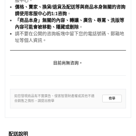
服中心。
價格、賣家、換貨/退貨及配送等與商品本身無關的咨詢
請使用客服中心的1:1咨詢
。
「商品本身」無關的內容、轉讓、廣告、辱罵、洗版等
內容可能會被移動、隱藏或刪除
。
請不要在公開的咨詢板塊中留下您的電話號碼、郵箱地
址等個人資訊。
目前尚無咨詢。
如您發現商品有不實廣告、侵害智慧財產權或其他不適
檢舉
合銷售之情形，請提出檢舉
配送說明