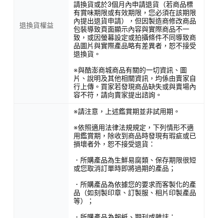
請換貨或於3個月內申請退貨（若商品標
有賞味期限或有效期限，您必須在該期限
內提出退貨申請），但因製造商修改商品
退換貨權益
包裝導致頁面顯示內容與實際商品不一
致，或因螢幕設定或拍攝條件不同導致商
品圖片與實際產品略有差異者，恕不接受
退換貨。
※與酷澎商城商品有關的一切資訊、圖
片、說明及其他相關資訊，均係由賣家自
行上傳。買家若發現商品缺失或與賣場內
容不符，請向賣家提出諮詢。
※請注意，上述鑑賞期並非試用期。
※依照適用法律法規規定，下列情形不適
用鑑賞期，除收到商品時發現有瑕疵或已
損壞者外，恕不接受退貨：
．所購產品為生鮮易腐類、保存期限很短
或您取消訂單時即將過期的產品；
．所購產品為依據您的要求而客製化的產
品（如刻製印章、訂製服、相片印製產品
等）；
．所購產品為報紙、期刊或雜誌；