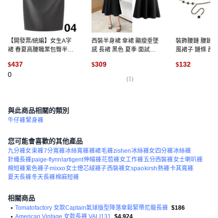
【開發票/統編】女生A字
西裝半身裙 傘裙 顯瘦垂墜
裝飾腰鏈 腰鏈配
裙 春夏高腰職業包臀半身
感 長裙 黑色 夏季 面試穿
風裙子 鏈條 西
裙 窄裙工裝短裙 正裝西裝
搭 通勤裙裝 氣質優雅 a字
裙 百搭時尚金屬
437
309
132
$
$
$
上班工作服qct6r0
裙
腰鏈 時尚百搭 可
0
金鏈1米長, 黑皮
(
1
)
(
1
)
長
與此商品相關的類別
牛仔褲
緊身褲
您可能會喜歡的其他產品
九分褲女
束褲
7分寬褲
冰絲寬褲
褲裙
毛褲
zishen
冰絲褲女
四分褲
冰絲褲
針織長褲
paige-flynn
lartigent
伸縮褲
花苞褲
女工作褲
五分西裝褲
女士喇叭褲
棉短褲
紫色褲子
mixxo
女士燈芯絨褲子
西裝褲女
spao
kirsh
熱褲
卡其寬褲
夏天長褲
冬天長褲
棉麻短褲
相關商品
•
Tomatofactory 女款Captain氣球版型降落傘鬆緊帶尼龍長褲
$186
•
American Vintage 女款長褲 VALI131
$4,924