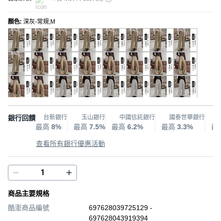
顏色
:
深灰-常規,M
銀行回饋
台新銀行
玉山銀行
中國信託銀行
國泰世華銀行
最高
8%
最高
7.5%
最高
6.2%
最高
3.3%
最
查看所有銀行優惠活動
商品主要規格
酷澎商品編號
697628039725129 -
697628043919394