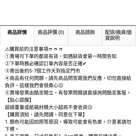
商品詳情
商品評價
(
0
)
商品諮詢
配送/換貨/退
貨說明
⚠️購買前的注意事項➮ ➮ ➮
➀賣場可下單的都是有貨，如遇缺貨會第一時間告知
➁下單時務必確認訂單內容是否正確✔
➂寄出後約5-7個工作天到指定門市
➃商品有任何問題，請先商品問答跟我們反應，切勿直接給
負評，這樣我們會很桑心☹
➄賣場發票由酷澎開立，有發票問題請直接詢問酷澎客服。
【貼心提醒】
超過重量或紙箱材積大小超商不會收貨☹️
【購買須知，請先閱讀，同意在下單】
1. 顏色可能因拍照等原因，導致可能會有色差，介意者請勿
下標。