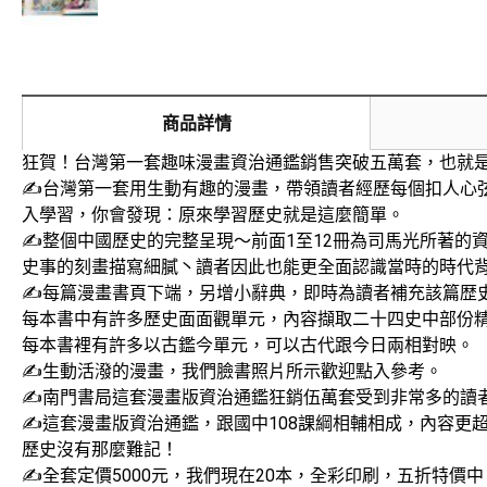
商品詳情
狂賀！台灣第一套趣味漫畫資治通鑑銷售突破五萬套，也就
✍️台灣第一套用生動有趣的漫畫，帶領讀者經歷每個扣人心
入學習，你會發現：原來學習歷史就是這麼簡單。
✍️整個中國歷史的完整呈現～前面1至12冊為司馬光所著
史事的刻畫描寫細膩丶讀者因此也能更全面認識當時的時代
✍️每篇漫畫書頁下端，另增小辭典，即時為讀者補充該篇歴
每本書中有許多歷史面面觀單元，內容擷取二十四史中部份
每本書裡有許多以古鑑今單元，可以古代跟今日兩相對映。
✍️生動活潑的漫畫，我們臉書照片所示歡迎點入參考。
✍️南門書局這套漫畫版資治通鑑狂銷伍萬套受到非常多的讀
✍️這套漫畫版資治通鑑，跟國中108課綱相輔相成，內容
歷史沒有那麼難記！
✍️全套定價5000元，我們現在20本，全彩印刷，五折特