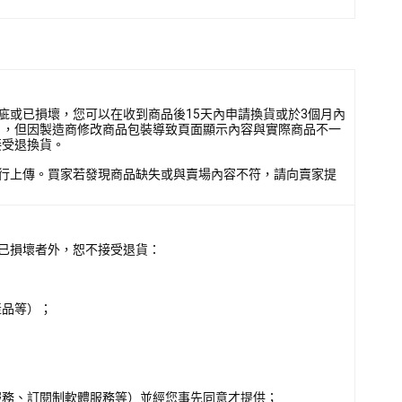
疵或已損壞，您可以在收到商品後15天內申請換貨或於3個月內
），但因製造商修改商品包裝導致頁面顯示內容與實際商品不一
接受退換貨。
行上傳。買家若發現商品缺失或與賣場內容不符，請向賣家提
已損壞者外，恕不接受退貨：
產品等）；
服務、訂閱制軟體服務等）並經您事先同意才提供；