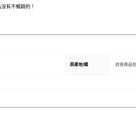
品沒有不暢銷的！
原產地/國
詳見商品