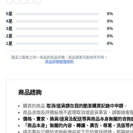
5星
0
%
4星
0
%
3星
0
%
2星
0
%
1星
0
%
酷澎上販售之同一商品的商品評價，商品賣家可能有所不同。
商品評價管理原則
商品諮詢
購買的商品
取消/退貨請在我的酷澎購買記錄中申請
。
商品咨詢及評價板塊不處理取消或退貨事宜，請聯絡客
價格、賣家、換貨/退貨及配送等與商品本身無關的咨詢請
「商品本身」無關的內容、轉讓、廣告、辱罵、洗版等
請不要在公開的咨詢板塊中留下您的電話號碼、郵箱地