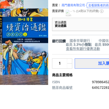
賣家：
南門書局有限公司
去看銷售者的商
賣家評價
-- %
(
14則以下的評價
)
資治通鑑
資治通鑑
國泰世華銀行
中國信
銀行回饋
最高
3.3%小樹點
最高
$5
查看所有銀行優惠活動
加入
商品主要規格
ISBN
97898645
酷澎商品編號
649172281