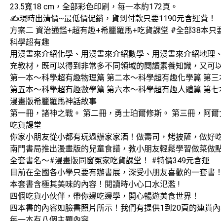
23.5寬18 cm，全部彩色印刷，每一本約172頁。
✍️現時出清價~最低價促銷，貨到付款只要1190元含運費！
方案二 資治通鑑+超有趣+希臘羅馬+吃貨課堂 #全部38本只要
科學超有趣
用漫畫來介紹化學、用漫畫來介紹數學、用漫畫來介紹地理
充教材，既可以得到非常多不同領域的閱讀素養知識，又可
第一本～科學超有趣物理篇 第二本～科學超有趣化學篇 第
第五本～科學超有趣數學篇 第六本～科學超有趣人體篇 第
漫畫版希臘羅馬神話故事
第一冊，諸神之戰。 第二冊，勇士珀爾修斯。 第三冊，阿爾
吃貨課堂
你家小朋友從小都有玩過辦家家酒！做壽司，烤披薩，做好
南門書局推出漫畫版的兒童食譜，教小朋友輕鬆學習做菜做
全套書名～#漫畫版同窗冤家吃貨課堂！ #特價349元含運
目前在全國各小學只要有辦書展，深受小朋友喜歡的一套書
本套書含極其美味的內容！閱讀時小心口水氾濫 !
四個吃貨小伙伴，帶你邊吃邊學，開心暢遊美食世界！
四本書的內容如臉書照片所示！我們有提供1到20頁的連貫
每一本有八個主題內容