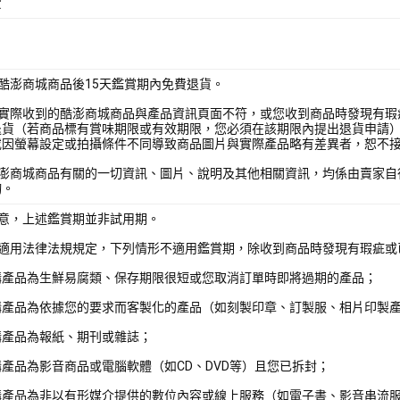
費
酷澎商城商品後15天鑑賞期內免費退貨。
您實際收到的酷澎商城商品與產品資訊頁面不符，或您收到商品時發現有瑕
退貨（若商品標有賞味期限或有效期限，您必須在該期限內提出退貨申請
或因螢幕設定或拍攝條件不同導致商品圖片與實際產品略有差異者，恕不
酷澎商城商品有關的一切資訊、圖片、說明及其他相關資訊，均係由賣家自
詢。
注意，上述鑑賞期並非試用期。
照適用法律法規規定，下列情形不適用鑑賞期，除收到商品時發現有瑕疵或
購產品為生鮮易腐類、保存期限很短或您取消訂單時即將過期的產品；
購產品為依據您的要求而客製化的產品（如刻製印章、訂製服、相片印製
購產品為報紙、期刊或雜誌；
產品為影音商品或電腦軟體（如CD、DVD等）且您已拆封；
購產品為非以有形媒介提供的數位內容或線上服務（如電子書、影音串流