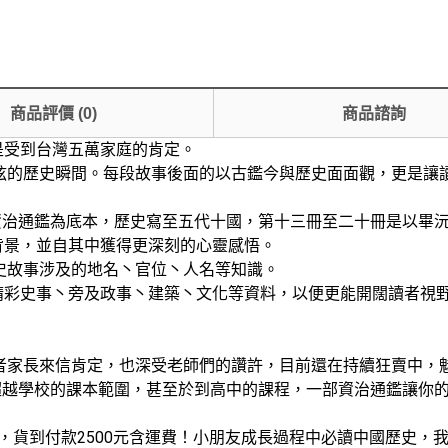
商品評價
(
0
)
商品諮詢
是受到台灣五萬家庭的肯定。
弦的歷史瞬間。每段故事後面的以古鑑今與歷史面面觀，更是讓
的資治通鑑為底本，歷史寫至五代十國，第十三冊至二十冊是以畢
背景，並自其中獲得更深刻的心靈感悟。
史故事涉及的地名丶官位丶人名等知識。
精彩史事丶旁及政事丶建築丶文化等資料，以便更能開闊讀者視
者家長來信肯定，也深受老師們的讚許，目前還在持續狂賣中，
更超越學校的課本範圍，甚至於到高中的課程，一部資治通鑑讓你
價中，貨到付款2500元含運費！小朋友成長過程中必讀中國歷史