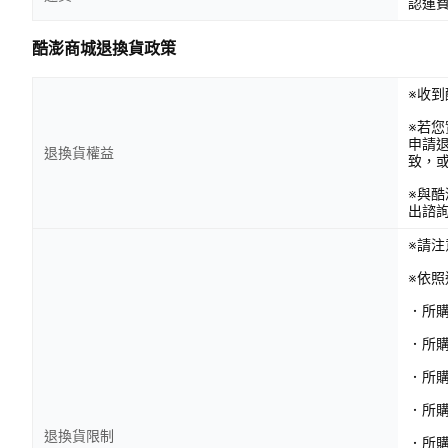
認運
酷澎商城退換貨政策
※收到
※若
申請
退換貨權益
致，
※與
出諮
※請
※依
．所
．所
．所
．所購
退換貨限制
．所